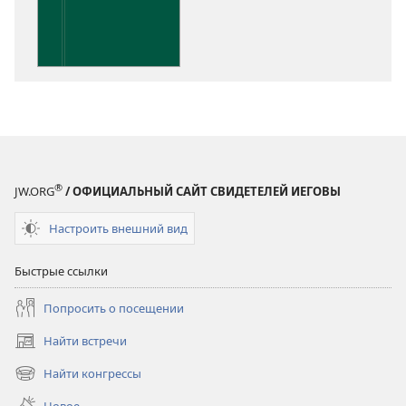
Понимание
Писания
®
JW.ORG
/ ОФИЦИАЛЬНЫЙ САЙТ СВИДЕТЕЛЕЙ ИЕГОВЫ
Настроить внешний вид
Быстрые ссылки
Попросить о посещении
Найти встречи
(открывается
в
Найти конгрессы
(открывается
новом
в
окне)
Новое