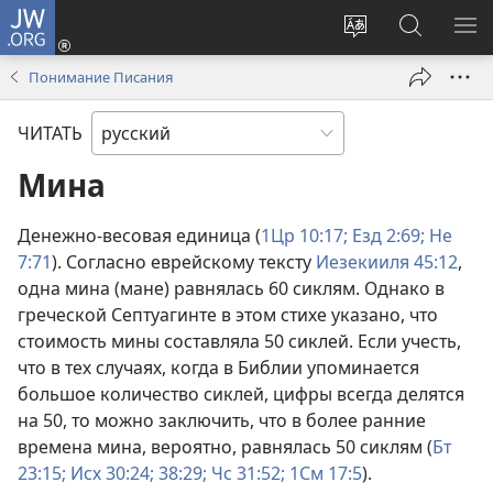
JW.ORG
Войти
(открывается
Изменить
Поиск
ПО
в
язык
по
М
Понимание Писания
новом
сайта
jw.org
окне)
ЧИТАТЬ
Мина
Денежно-весовая единица (
1Цр 10:17;
Езд 2:69;
Не
7:71
). Согласно еврейскому тексту
Иезекииля 45:12
,
одна мина (мане) равнялась 60 сиклям. Однако в
греческой Септуагинте в этом стихе указано, что
стоимость мины составляла 50 сиклей. Если учесть,
что в тех случаях, когда в Библии упоминается
большое количество сиклей, цифры всегда делятся
на 50, то можно заключить, что в более ранние
времена мина, вероятно, равнялась 50 сиклям (
Бт
23:15;
Исх 30:24;
38:29;
Чс 31:52;
1См 17:5
).