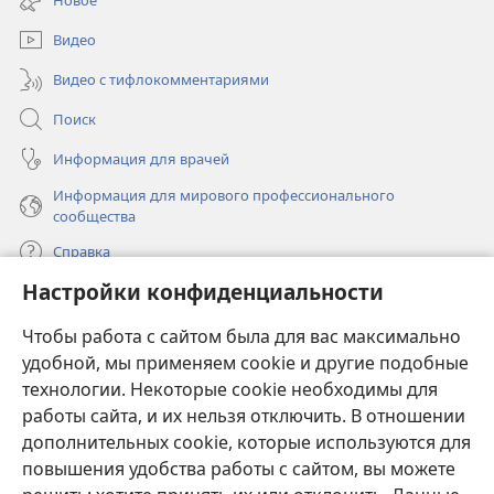
новом
окне)
Видео
Видео с тифлокомментариями
Поиск
Информация для врачей
Информация для мирового профессионального
сообщества
Справка
Настройки конфиденциальности
Пожертвования
(открывается
Чтобы работа с сайтом была для вас максимально
в
новом
удобной, мы применяем cookie и другие подобные
ОНЛАЙН-БИБЛИОТЕКА Сторожевой башни
(открывается
окне)
технологии. Некоторые cookie необходимы для
в
работы сайта, и их нельзя отключить. В отношении
®
JW Hub
новом
(открывается
дополнительных cookie, которые используются для
окне)
в
®
повышения удобства работы с сайтом, вы можете
JW Library
новом
окне)