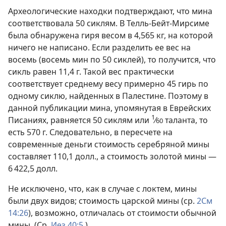
Археологические находки подтверждают, что мина
соответствовала 50 сиклям. В Телль-Бейт-Мирсиме
была обнаружена гиря весом в 4,565 кг, на которой
ничего не написано. Если разделить ее вес на
восемь (восемь мин по 50 сиклей), то получится, что
сикль равен 11,4 г. Такой вес практически
соответствует среднему весу примерно 45 гирь по
одному сиклю, найденных в Палестине. Поэтому в
данной публикации мина, упомянутая в Еврейских
1
Писаниях, равняется 50 сиклям или
⁄
таланта, то
60
есть 570 г. Следовательно, в пересчете на
современные деньги стоимость серебряной мины
составляет 110,1 долл., а стоимость золотой мины —
6 422,5 долл.
Не исключено, что, как в случае с локтем, мины
были двух видов; стоимость царской мины (ср.
2См
14:26
), возможно, отличалась от стоимости обычной
мины. (Ср.
Иез 40:5
.)