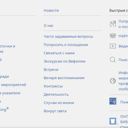
Новости
Быстрые 
Попр
О нас
о по
Найт
Часто задаваемые вопросы
(открывае
в
Попросить о посещении
Виде
рточки и
новом
ия
Связаться с нами
окне)
Поис
й
Экскурсии по Вефилям
Встречи
Инфо
тради
Вечеря воспоминания
миро
проф
 мероприятий
Конгрессы
сооб
 указатели
Деятельность
а
Пож
Случаи из жизни
(открывае
®
ting
в
Вокруг света
новом
ОНЛ
окне)
БИБ
(открывае
Сто