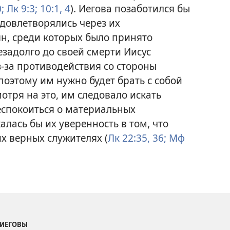
;
Лк 9:3;
10:1,
4
). Иегова позаботился бы
удовлетворялись через их
ян, среди которых было принято
езадолго до своей смерти Иисус
з-за противодействия со стороны
поэтому им нужно будет брать с собой
отря на это, им следовало искать
еспокоиться о материальных
лась бы их уверенность в том, что
их верных служителях (
Лк 22:35, 36;
Мф
 ИЕГОВЫ