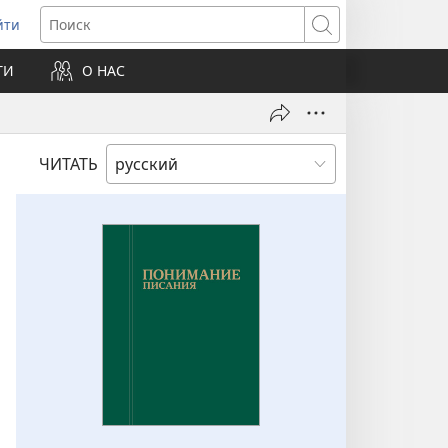
йти
ткрывается
Поиск
ТИ
О НАС
овом
не)
ЧИТАТЬ