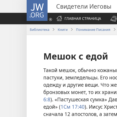
JW.ORG
Свидетели Иеговы
ГЛАВНАЯ СТРАНИЦА
Библиотека
Книги
Понимание Писания
Мешок с едой
Такой мешок, обычно кожаный
пастухи, земледельцы. Его нос
одежду и другие вещи. Что же
бронзовых монет, то их храни
6:8
). «Пастушеская сумка» Да
едой» (
1См 17:40
). Иисус Хри
сначала 12 апостолов, а затем