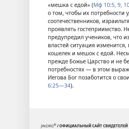
«мешка с едой» (
Мф 10:5,
9, 10
о том, чтобы их потребности 
соотечественников, израильт
проявлять гостеприимство. Н
предупредил учеников, что и
властей ситуация изменится, 
кошелек и мешок с едой. Несм
прежде Божье Царство и не б
потребностях — в этом выража
Иегова Бог позаботится о сво
6:25—34
).
®
JW.ORG
/ ОФИЦИАЛЬНЫЙ САЙТ СВИДЕТЕЛЕЙ