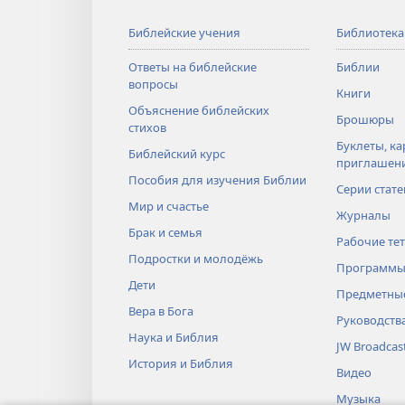
Библейские учения
Библиотека
Ответы на библейские
Библии
вопросы
Книги
Объяснение библейских
Брошюры
стихов
Буклеты, ка
Библейский курс
приглашен
Пособия для изучения Библии
Серии стате
Мир и счастье
Журналы
Брак и семья
Рабочие те
Подростки и молодёжь
Программы
Дети
Предметные
Вера в Бога
Руководств
Наука и Библия
JW Broadcas
История и Библия
Видео
Музыка