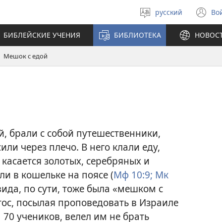
русский
Во
Выберите
(о
язык
в
БИБЛЕЙСКИЕ УЧЕНИЯ
БИБЛИОТЕКА
НОВОС
н
ок
Мешок с едой
, брали с собой путешественники,
или через плечо. В него клали еду,
 касается золотых, серебряных и
ли в кошельке на поясе (
Мф 10:9;
Мк
вида, по сути, тоже была «мешком с
стос, посылая проповедовать в Израиле
 70 учеников, велел им не брать