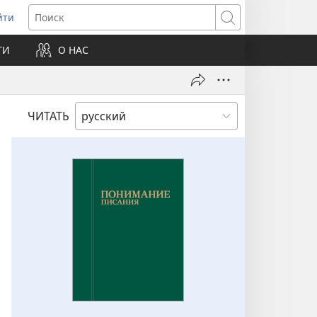
йти
ткрывается
Поиск
ТИ
О НАС
овом
не)
ЧИТАТЬ