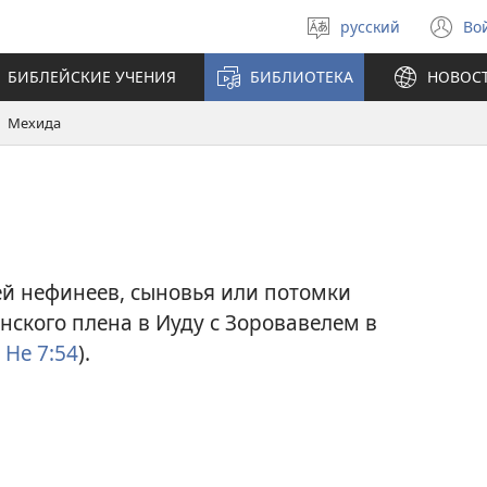
русский
Во
Выберите
(о
язык
в
БИБЛЕЙСКИЕ УЧЕНИЯ
БИБЛИОТЕКА
НОВОС
н
ок
Мехида
й нефинеев, сыновья или потомки
нского плена в Иуду с Зоровавелем в
Не 7:54
).