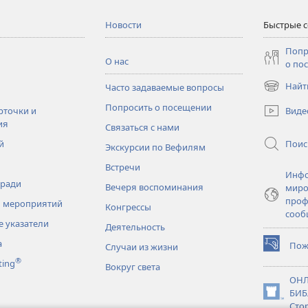
Новости
Быстрые 
Попр
О нас
о по
Найт
Часто задаваемые вопросы
(открывае
в
Попросить о посещении
Виде
рточки и
новом
ия
Связаться с нами
окне)
Поис
й
Экскурсии по Вефилям
Встречи
Инфо
тради
Вечеря воспоминания
миро
проф
 мероприятий
Конгрессы
сооб
 указатели
Деятельность
а
Пож
Случаи из жизни
(открывае
®
ting
в
Вокруг света
новом
ОНЛ
окне)
БИБ
(открывае
Сто