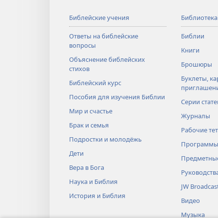
Библейские учения
Библиотека
Ответы на библейские
Библии
вопросы
Книги
Объяснение библейских
Брошюры
стихов
Буклеты, ка
Библейский курс
приглашен
Пособия для изучения Библии
Серии стате
Мир и счастье
Журналы
Брак и семья
Рабочие те
Подростки и молодёжь
Программы
Дети
Предметные
Вера в Бога
Руководств
Наука и Библия
JW Broadcas
История и Библия
Видео
Музыка