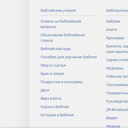
Библейские учения
Библиотека
Ответы на библейские
Библии
вопросы
Книги
Объяснение библейских
Брошюры
стихов
Буклеты, ка
Библейский курс
приглашен
Пособия для изучения Библии
Серии стате
Мир и счастье
Журналы
Брак и семья
Рабочие те
Подростки и молодёжь
Программы
Дети
Предметные
Вера в Бога
Руководств
Наука и Библия
JW Broadcas
История и Библия
Видео
Музыка