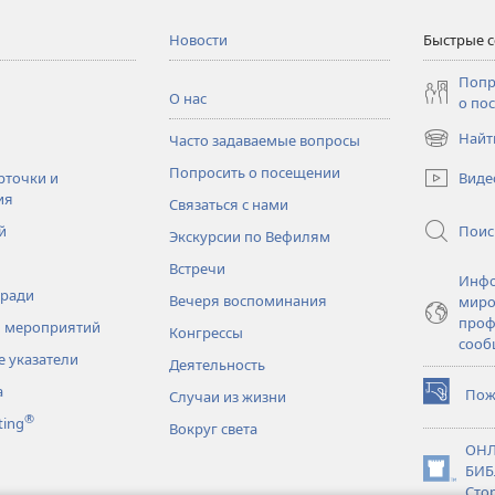
Новости
Быстрые 
Попр
О нас
о по
Найт
Часто задаваемые вопросы
(открывае
в
Попросить о посещении
Виде
рточки и
новом
ия
Связаться с нами
окне)
Поис
й
Экскурсии по Вефилям
Встречи
Инфо
тради
Вечеря воспоминания
миро
проф
 мероприятий
Конгрессы
сооб
 указатели
Деятельность
а
Пож
Случаи из жизни
(открывае
®
ting
в
Вокруг света
новом
ОНЛ
окне)
БИБ
(открывае
Сто