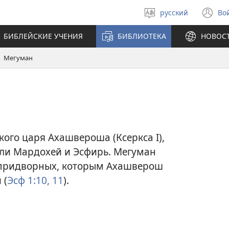
русский
Во
Выберите
(о
язык
в
БИБЛЕЙСКИЕ УЧЕНИЯ
БИБЛИОТЕКА
НОВОС
н
ок
Мегуман
ого царя Ахашвероша (Ксеркса I),
ли Мардохей и Эсфирь. Мегуман
 придворных, которым Ахашверош
 (
Эсф 1:10, 11
).