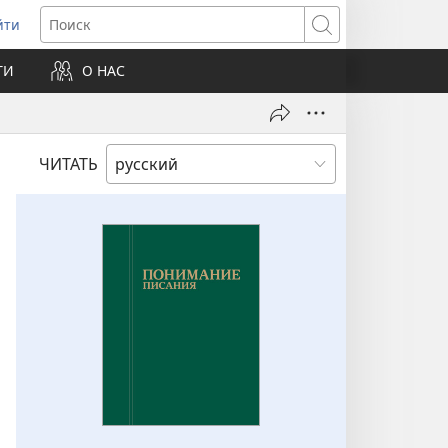
йти
ткрывается
Поиск
ТИ
О НАС
овом
не)
ЧИТАТЬ