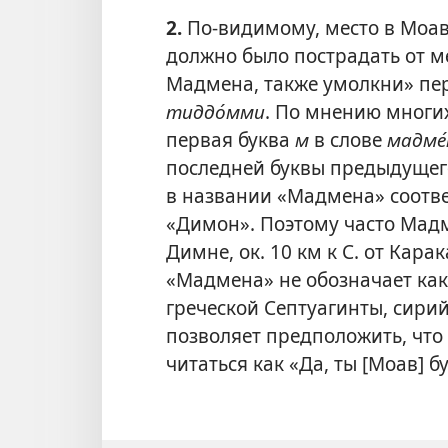
2.
По-видимому, место в Моаве
должно было пострадать от м
Мадмена, также умолкни» пе
тиддо́мми
. По мнению многих
первая буква
м
в слове
мадме́
последней буквы предыдущег
в названии «Мадмена» соотве
«Димон». Поэтому часто Мадм
Димне, ок. 10 км к С. от Кара
«Мадмена» не обозначает како
греческой Септуагинты, сири
позволяет предположить, что
читаться как «Да, ты [Моав] 