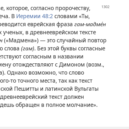
, которое, согласно пророчеству,
еча. В
Иеремии 48:2
словами «Ты,
реводится еврейская фраза
гам-мадме́н
 ученых, в древнееврейском тексте
н
(«Мадмена») — это случайный повтор
о слова
(гам)
. Без этой буквы согласные
тствуют согласным в названии
ену отождествляют с Димоном (возм.,
ка). Однако возможно, что слово
го-то точного места, так как текст
йской Пешитты и латинской Вульгаты
 древнееврейский текст должен
будешь обращен в полное молчание».