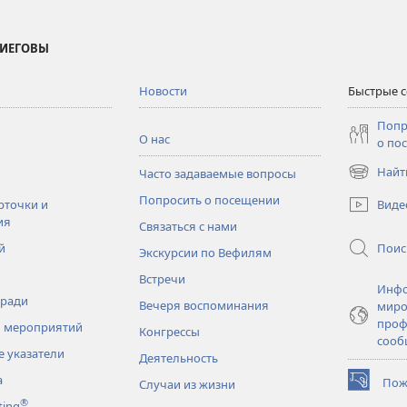
 ИЕГОВЫ
Новости
Быстрые 
Попр
О нас
о по
Найт
Часто задаваемые вопросы
(открывае
в
Попросить о посещении
Виде
рточки и
новом
ия
Связаться с нами
окне)
Поис
й
Экскурсии по Вефилям
Встречи
Инфо
тради
Вечеря воспоминания
миро
проф
 мероприятий
Конгрессы
сооб
 указатели
Деятельность
а
Пож
Случаи из жизни
(открывае
®
ting