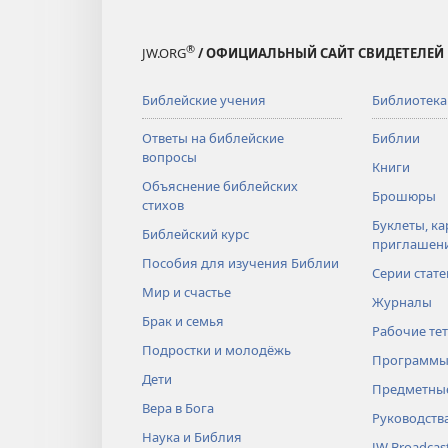
®
JW.ORG
/ ОФИЦИАЛЬНЫЙ САЙТ СВИДЕТЕЛЕЙ
Библейские учения
Библиотека
Ответы на библейские
Библии
вопросы
Книги
Объяснение библейских
Брошюры
стихов
Буклеты, ка
Библейский курс
приглашен
Пособия для изучения Библии
Серии стате
Мир и счастье
Журналы
Брак и семья
Рабочие те
Подростки и молодёжь
Программы
Дети
Предметные
Вера в Бога
Руководств
Наука и Библия
JW Broadcas