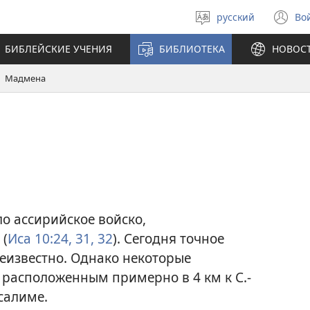
русский
Во
Выберите
(о
язык
в
БИБЛЕЙСКИЕ УЧЕНИЯ
БИБЛИОТЕКА
НОВОС
н
ок
Мадмена
о ассирийское войско,
 (
Иса 10:24,
31, 32
). Сегодня точное
известно. Однако некоторые
 расположенным примерно в 4 км к С.-
усалиме.