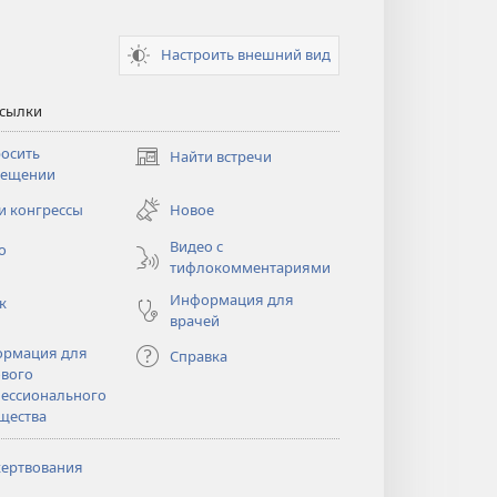
Настроить внешний вид
ссылки
осить
Найти встречи
(открывается
сещении
в
новом
и конгрессы
Новое
тся
окне)
Видео с
о
тифлокомментариями
Информация для
к
врачей
рмация для
Справка
вого
ессионального
щества
ертвования
тся