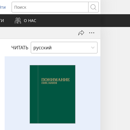
йти
ткрывается
Поиск
ТИ
О НАС
овом
не)
ЧИТАТЬ