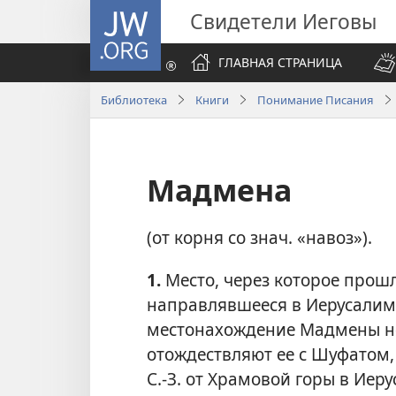
JW.ORG
Свидетели Иеговы
ГЛАВНАЯ СТРАНИЦА
Библиотека
Книги
Понимание Писания
Мадмена
(от корня со знач. «навоз»).
1.
Место, через которое прошл
направлявшееся в Иерусалим
местонахождение Мадмены не
отождествляют ее с Шуфатом,
С.-З. от Храмовой горы в Иер