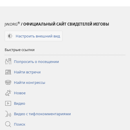
®
JW.ORG
/ ОФИЦИАЛЬНЫЙ САЙТ СВИДЕТЕЛЕЙ ИЕГОВЫ
Настроить внешний вид
Быстрые ссылки
Попросить о посещении
Найти встречи
(открывается
в
Найти конгрессы
(открывается
новом
в
окне)
Новое
новом
окне)
Видео
Видео с тифлокомментариями
Поиск