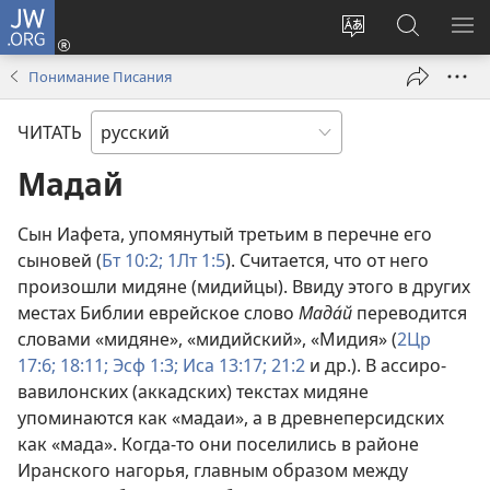
JW.ORG
Войти
(открывается
Изменить
Поиск
ПО
в
язык
по
М
Понимание Писания
новом
сайта
jw.org
окне)
ЧИТАТЬ
Мадай
Сын Иафета, упомянутый третьим в перечне его
сыновей (
Бт 10:2;
1Лт 1:5
). Считается, что от него
произошли мидяне (мидийцы). Ввиду этого в других
местах Библии еврейское слово
Мада́й
переводится
словами «мидяне», «мидийский», «Мидия» (
2Цр
17:6;
18:11;
Эсф 1:3;
Иса 13:17;
21:2
и др.). В ассиро-
вавилонских (аккадских) текстах мидяне
упоминаются как «мадаи», а в древнеперсидских
как «мада». Когда-то они поселились в районе
Иранского нагорья, главным образом между