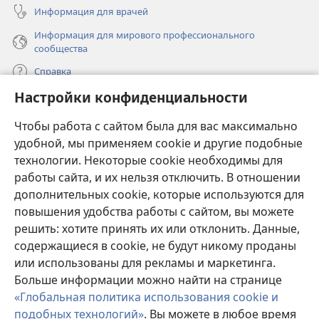
Информация для врачей
Информация для мирового профессионального
сообщества
Справка
Настройки конфиденциальности
Пожертвования
(открывается
Чтобы работа с сайтом была для вас максимально
в
новом
удобной, мы применяем cookie и другие подобные
ОНЛАЙН-БИБЛИОТЕКА Сторожевой башни
(открывается
окне)
технологии. Некоторые cookie необходимы для
в
работы сайта, и их нельзя отключить. В отношении
®
JW Hub
новом
(открывается
дополнительных cookie, которые используются для
окне)
в
®
повышения удобства работы с сайтом, вы можете
JW Library
новом
окне)
решить: хотите принять их или отклонить. Данные,
Watchtower Library
содержащиеся в cookie, не будут никому проданы
или использованы для рекламы и маркетинга.
Больше информации можно найти на странице
«Глобальная политика использования cookie и
подобных технологий»
. Вы можете в любое время
Copyright
© 2026 Watch Tower Bible and Tract Society of Pennsylvania.