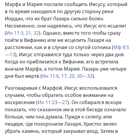
Марфа и Мария послали сообщить Иисусу, который
в то время находился по другую сторону реки
Иордан, что их брат Лазарь сильно болен.
Несомненно, они надеялись, что Иисус его исцелит
(
Ин 11:3,
21,
32
). Однако, вместо того чтобы сразу
пойти в Вифанию или же исцелить Лазаря на
расстоянии, как и в случае со слугой сотника (
Мф 8:5
—13
), Иисус отправился туда только через два дня.
Когда он приблизился к Вифании, его встретила
вначале Марфа, а потом Мария. Лазарь уже четыре
дня был мертв (
Ин 11:6,
17,
20,
30—32
).
Разговаривая с Марфой, Иисус воспользовался
случаем, чтобы обратить особое внимание на
воскресение (
Ин 11:23—27
). Он собирался вскоре
показать, что сказанное им в этой беседе означало
больше, чем она думала. Придя к склепу, или
пещере, где похоронили Лазаря, Христос велел
убрать камень, который закрывал вход. Затем в