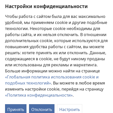
Настройки конфиденциальности
Пожертвования
(открывается
Чтобы работа с сайтом была для вас максимально
в
новом
удобной, мы применяем cookie и другие подобные
ОНЛАЙН-БИБЛИОТЕКА Сторожевой башни
(открывается
окне)
технологии. Некоторые cookie необходимы для
в
работы сайта, и их нельзя отключить. В отношении
®
JW Hub
новом
(открывается
дополнительных cookie, которые используются для
окне)
в
®
повышения удобства работы с сайтом, вы можете
JW Library
новом
окне)
решить: хотите принять их или отклонить. Данные,
Watchtower Library
содержащиеся в cookie, не будут никому проданы
или использованы для рекламы и маркетинга.
Больше информации можно найти на странице
«Глобальная политика использования cookie и
подобных технологий»
. Вы можете в любое время
Copyright
© 2026 Watch Tower Bible and Tract Society of Pennsylvania.
УСЛОВИЯ ИСПОЛЬЗОВАНИЯ
|
ПОЛИТИКА
изменить настройки cookie, перейдя на страницу
КОНФИДЕНЦИАЛЬНОСТИ
|
НАСТРОЙКИ
«Политика конфиденциальности»
.
КОНФИДЕНЦИАЛЬНОСТИ
Принять
Отклонить
Настроить