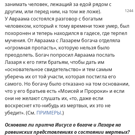
занимать человек, лежащий за едой рядом с
другим, или перед ним, на
том же ложе).
У Авраама состоялся разговор с богатым
человеком, который к тому времени тоже умер, был
похоронен и теперь находился в гадесе, где терпел
мучения. От Авраама с Лазарем богача отделяла
«огромная пропасть», которую нельзя было
преодолеть. Богач попросил Авраама послать
Лазаря к его пяти братьям, чтобы дать им
«основательное свидетельство» и тем самым
уберечь их от той участи, которая постигла его
самого. Но богачу было отказано на том основании,
что у его братьев есть «Моисей и Пророки» и если
они не желают слушать их, «то, даже если
воскреснет кто-нибудь из мертвых, их это не
убедит». (См.
ПРИМЕРЫ
.)
Основана ли притча Иисуса о богаче и Лазаре на
раввинских представлениях о состоянии мертвых?