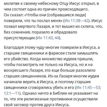
молитве к своему небесному Отцу Иисус открыл, в
чем состоит одна из причин происходящего.
Он сказал: «Чтобы они [собравшиеся люди]
поверили, что ты послал меня» (
Ин 11:38—42
). Иисус
позвал мертвого Лазаря, и тот вышел из склепа, что,
без сомнения, поразило и обрадовало
присутствующих (
Ин 11:43, 44
).
Благодаря этому чуду многие поверили в Иисуса, а
старшие священники и фарисеи стали замышлять
его убийство. Когда множество иудеев пришли,
чтобы посмотреть не только на Иисуса, но и на
воскресшего Лазаря, это еще больше разозлило
старших священников. Из-за Лазаря многие иудеи
начинали верить в Иисуса, и поэтому старшие
священники сговорились убить и его (
Ин 11:45—53;
12:1—11
). Однако ничто в Библии не указывает на
то, что эти религиозные противники осуществили
свой заговор против друга Иисуса.