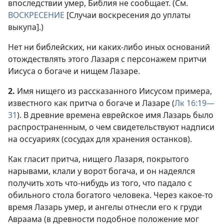
впоследствии умер, Библия не сообщает. (См.
ВОСКРЕСЕНИЕ
[Случаи воскресения до уплаты
выкупа].)
Нет ни библейских, ни каких-либо иных оснований
отождествлять этого Лазаря с персонажем притчи
Иисуса о богаче и нищем Лазаре.
2.
Имя нищего из рассказанного Иисусом примера,
известного как притча о богаче и Лазаре (
Лк 16:19—
31
). В древние времена еврейское имя Лазарь было
распространенным, о чем свидетельствуют надписи
на оссуариях (сосудах для хранения останков).
Как гласит притча, нищего Лазаря, покрытого
нарывами, клали у ворот богача, и он надеялся
получить хоть что-нибудь из того, что падало с
обильного стола богатого человека. Через какое-то
время Лазарь умер, и ангелы отнесли его к груди
Авраама (в древности подобное положение мог