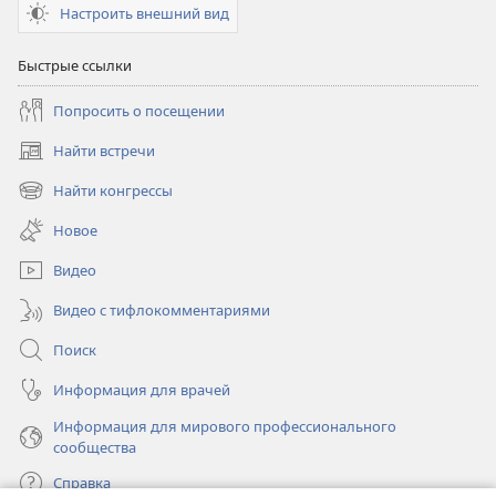
Настроить внешний вид
Быстрые ссылки
Попросить о посещении
Найти встречи
(открывается
в
Найти конгрессы
(открывается
новом
в
окне)
Новое
новом
окне)
Видео
Видео с тифлокомментариями
Поиск
Информация для врачей
Информация для мирового профессионального
сообщества
Справка