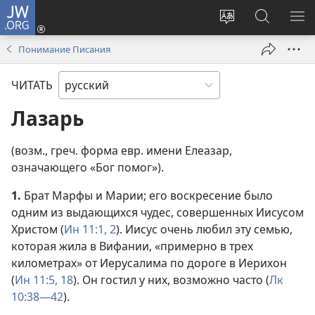
JW.ORG
Войти
(открывается
Изменить
Поиск
ПО
в
язык
по
М
Понимание Писания
новом
сайта
jw.org
окне)
ЧИТАТЬ
Лазарь
(возм., греч. форма евр. имени Елеазар,
означающего «Бог помог»).
1.
Брат Марфы и Марии; его воскресение было
одним из выдающихся чудес, совершенных Иисусом
Христом (
Ин 11:1, 2
). Иисус очень любил эту семью,
которая жила в Вифании, «примерно в трех
километрах» от Иерусалима по дороге в Иерихон
(
Ин 11:5,
18
). Он гостил у них, возможно часто (
Лк
10:38—42
).