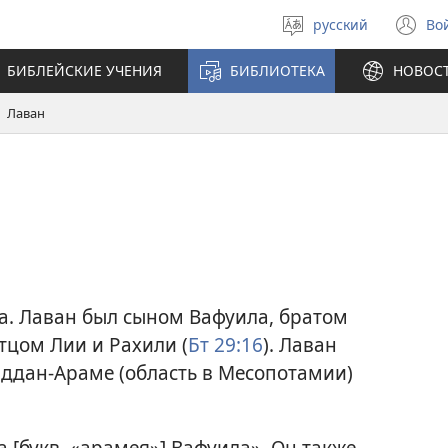
русский
Во
Выберите
(о
язык
в
БИБЛЕЙСКИЕ УЧЕНИЯ
БИБЛИОТЕКА
НОВОС
н
ок
Лаван
а. Лаван был сыном Вафуила, братом
отцом Лии и Рахили (
Бт 29:16
). Лаван
Паддан-Араме (область в Месопотамии)
 [букв. «арамея»] Вафуила». Он также