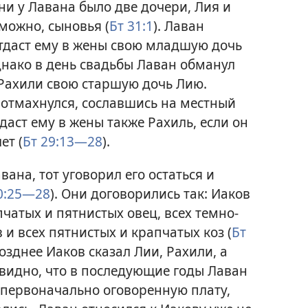
ени у Лавана было две дочери, Лия и
озможно, сыновья (
Бт 31:1
). Лаван
отдаст ему в жены свою младшую дочь
днако в день свадьбы Лаван обманул
 Рахили свою старшую дочь Лию.
отмахнулся, сославшись на местный
тдаст ему в жены также Рахиль, если он
ет (
Бт 29:13—28
).
вана, тот уговорил его остаться и
0:25—28
). Они договорились так: Иаков
пчатых и пятнистых овец, всех темно-
и всех пятнистых и крапчатых коз (
Бт
позднее Иаков сказал Лии, Рахили, а
, видно, что в последующие годы Лаван
 первоначально оговоренную плату,