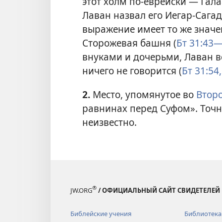
этот холм по-еврейски — Гала
Лаван назвал его Иегар-Сагад
выражение имеет то же значе
Сторожевая башня (
Бт 31:43
внуками и дочерьми, Лаван в
ничего не говорится (
Бт 31:54,
2.
Место, упомянутое во
Второ
равнинах перед Суфом». Точ
неизвестно.
®
JW.ORG
/ ОФИЦИАЛЬНЫЙ САЙТ СВИДЕТЕЛЕЙ
Библейские учения
Библиотека