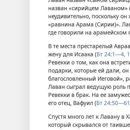
назван «сирийцем Лаваном» 
неудивительно, поскольку он 
«равнина Арама (Сирии)». Ла
где говорили на арамейском я
В те места престарелый Авраа
жену для Исаака (
Бт 24:1—4,
1
Ревекки о том, как она встрет
подарки, которые ей дали, он 
благословленный Иеговой», р
Лаван сыграл ведущую роль п
Ревекки в брак. На ее замужес
его отец, Вафуил (
Бт 24:50—61
Спустя много лет к Лавану в
который скрывался от таившег