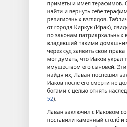
приметы и имел терафимов. О
найти и вернуть себе терафи
религиозных взглядов. Табли
от города Киркук (Ирак), свид
по законам патриархальных 
владевший такими домашними
через суд заявить свои права
мог думать, что Иаков украл 
имуществом его сыновей. Этим
найдя их, Лаван поспешил за
Иаков после его смерти не 
богами с целью отнять наследс
52
).
Лаван заключил с Иаковом со
поставили каменный столб и 