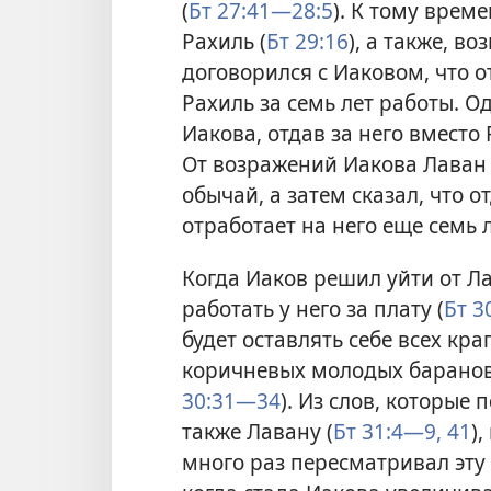
(
Бт 27:41—28:5
). К тому врем
Рахиль (
Бт 29:16
), а также, в
договорился с Иаковом, что 
Рахиль за семь лет работы. О
Иакова, отдав за него вместо
От возражений Иакова Лаван 
обычай, а затем сказал, что о
отработает на него еще семь л
Когда Иаков решил уйти от Ла
работать у него за плату (
Бт 3
будет оставлять себе всех кра
коричневых молодых баранов 
30:31—34
). Из слов, которые 
также Лавану (
Бт 31:4—9,
41
)
много раз пересматривал эту