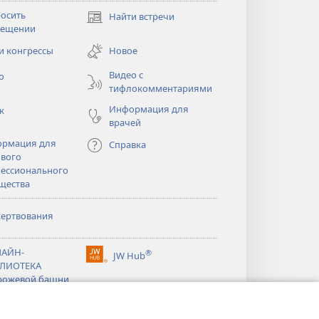
осить
Найти встречи
(открывается
сещении
в
новом
и конгрессы
Новое
тся
окне)
Видео с
о
тифлокомментариями
Информация для
к
врачей
рмация для
Справка
вого
ессионального
щества
ертвования
тся
АЙН-
®
JW Hub
(открывается
ЛИОТЕКА
тся
в
рожевой башни
новом
®
окне)
ibrary
Watchtower Library