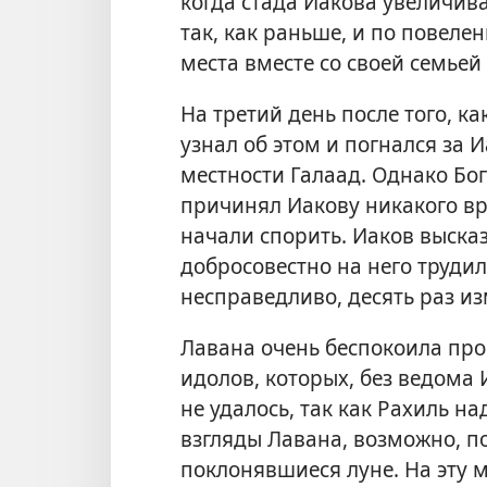
когда стада Иакова увеличива
так, как раньше, и по повел
места вместе со своей семьей 
На третий день после того, к
узнал об этом и погнался за И
местности Галаад. Однако Бо
причинял Иакову никакого вр
начали спорить. Иаков высказ
добросовестно на него трудил
несправедливо, десять раз из
Лавана очень беспокоила пр
идолов, которых, без ведома
не удалось, так как Рахиль н
взгляды Лавана, возможно, по
поклонявшиеся луне. На эту 