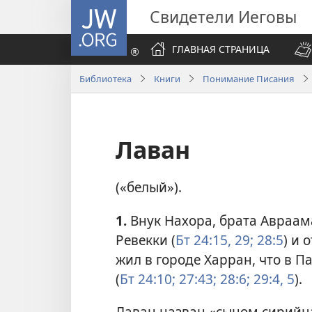
JW.ORG
Свидетели Иеговы
ГЛАВНАЯ СТРАНИЦА
Библиотека
Книги
Понимание Писания
Лаван
(«белый»).
1.
Внук Нахора, брата Авраам
Ревекки (
Бт 24:15,
29;
28:5
) и 
жил в городе Харран, что в 
(
Бт 24:10;
27:43;
28:6;
29:4, 5
).
Лаван назван «сыном сирийца