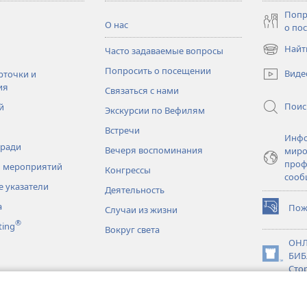
Попр
О нас
о по
Найт
Часто задаваемые вопросы
(открывае
в
Попросить о посещении
Виде
рточки и
новом
ия
Связаться с нами
окне)
Поис
й
Экскурсии по Вефилям
Встречи
Инфо
тради
Вечеря воспоминания
миро
проф
 мероприятий
Конгрессы
сооб
 указатели
Деятельность
а
Пож
Случаи из жизни
(открывае
®
ting
в
Вокруг света
новом
ОНЛ
окне)
БИБ
(открывае
Сто
в
новки
новом
JW L
окне)
нное чтение