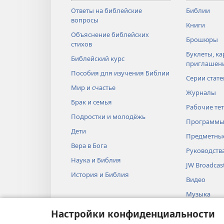
Ответы на библейские
Библии
вопросы
Книги
Объяснение библейских
Брошюры
стихов
Буклеты, ка
Библейский курс
приглашен
Пособия для изучения Библии
Серии стате
Мир и счастье
Журналы
Брак и семья
Рабочие те
Подростки и молодёжь
Программы
Дети
Предметные
Вера в Бога
Руководств
Наука и Библия
JW Broadcas
История и Библия
Видео
Музыка
Аудиопоста
Настройки конфиденциальности
Художестве