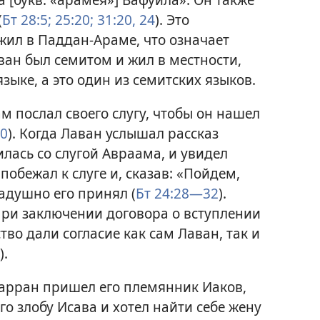
(
Бт 28:5;
25:20;
31:20,
24
). Это
жил в Паддан-Араме, что означает
ван был семитом и жил в местности,
зыке, а это один из семитских языков.
м послал своего слугу, чтобы он нашел
0
). Когда Лаван услышал рассказ
илась со слугой Авраама, и увидел
побежал к слуге и, сказав: «Пойдем,
адушно его принял (
Бт 24:28—32
).
ри заключении договора о вступлении
тво дали согласие как сам Лаван, так и
).
 Харран пришел его племянник Иаков,
о злобу Исава и хотел найти себе жену