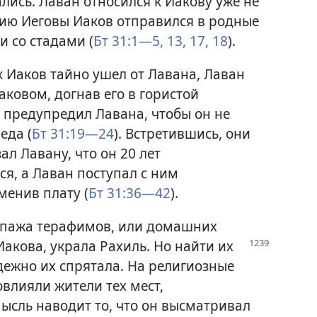
лись. Лаван относился к Иакову уже не
ению Иеговы Иаков отправился в родные
и со стадами (
Бт 31:1—5,
13,
17, 18
).
ак Иаков тайно ушел от Лавана, Лаван
аковом, догнав его в гористой
г предупредил Лавана, чтобы он не
еда (
Бт 31:19—24
). Встретившись, они
ал Лавану, что он 20 лет
ся, а Лаван поступал с ним
менив плату (
Бт 31:36—42
).
опажа терафимов, или домашних
Иакова, украла Рахиль. Но найти их
адежно их спрятала. На религиозные
влияли жители тех мест,
мысль наводит то, что он высматривал