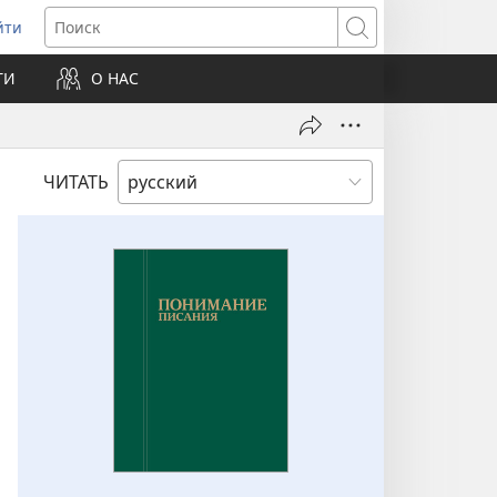
йти
ткрывается
Поиск
ТИ
О НАС
овом
не)
ЧИТАТЬ