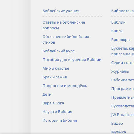
Библейские учения
Библиотека
Ответы на библейские
Библии
вопросы
Книги
Объяснение библейских
Брошюры
стихов
Буклеты, ка
Библейский курс
приглашен
Пособия для изучения Библии
Серии стате
Мир и счастье
Журналы
Брак и семья
Рабочие те
Подростки и молодёжь
Программы
Дети
Предметные
Вера в Бога
Руководств
Наука и Библия
JW Broadcas
История и Библия
Видео
Музыка