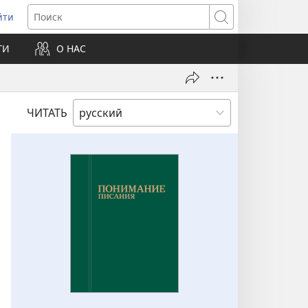
йти
ткрывается
Поиск
ТИ
О НАС
овом
не)
ЧИТАТЬ