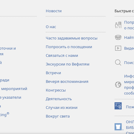
Новости
Быстрые 
Попр
О нас
о по
Найт
Часто задаваемые вопросы
(открывае
в
Попросить о посещении
Виде
рточки и
новом
ия
Связаться с нами
окне)
Поис
й
Экскурсии по Вефилям
Встречи
Инфо
тради
Вечеря воспоминания
миро
проф
 мероприятий
Конгрессы
сооб
 указатели
Деятельность
а
Пож
Случаи из жизни
(открывае
®
ting
в
Вокруг света
новом
ОНЛ
окне)
БИБ
(открывае
Сто