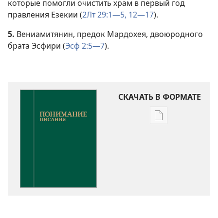
которые помогли очистить храм в первый год
правления Езекии (
2Лт 29:1—5,
12—17
).
5.
Вениамитянин, предок Мардохея, двоюродного
брата Эсфири (
Эсф 2:5—7
).
СКАЧАТЬ В ФОРМАТЕ
Варианты
загрузки
публикации
Понимание
Писания