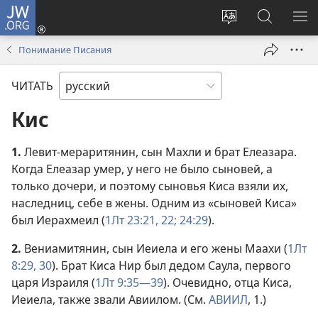
JW.ORG
Войти
(открывается
Изменить
Поиск
ПО
в
язык
по
М
Понимание Писания
новом
сайта
jw.org
окне)
ЧИТАТЬ
Кис
1.
Левит-мераритянин, сын Махли и брат Елеазара.
Когда Елеазар умер, у него не было сыновей, а
только дочери, и поэтому сыновья Киса взяли их,
наследниц, себе в жены. Одним из «сыновей Киса»
был Иерахмеил (
1Лт 23:21, 22;
24:29
).
2.
Вениамитянин, сын Иеиела и его жены Маахи (
1Лт
8:29, 30
). Брат Киса Нир был дедом Саула, первого
царя Израиля (
1Лт 9:35—39
). Очевидно, отца Киса,
Иеиела, также звали Авиилом. (См.
АВИИЛ
, 1.)