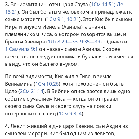
3.
Вениамитянин, отец царя Саула (
1См 14:51;
Де
13:21
). Он был богатым человеком и принадлежал к
семье матритян (
1См 9:1;
10:21
). Этот Кис был сыном
Нира и внуком Иеиела (Авиила), а значит,
племянником Киса, о котором говорится выше, и
братом Авенира (
1Лт 8:29—33;
9:35—39
). Однако в
1 Самуила 9:1
он назван сыном Авиила. Скорее
всего, это не следует понимать буквально и имеется
в виду, что он был его внуком.
По всей видимости, Кис жил в Гиве, в земле
Вениамина (
1См 10:26
), хотя похоронен он был в
Целе (
2См 21:14
). В Библии описывается лишь одно
событие с участием Киса — когда он отправил
своего сына Саула и своего слугу на поиски
потерявшихся ослиц (
1См 9:3, 4
).
4.
Левит, живший в дни царя Езекии, сын Авдия из
сыновей Мерари. Кис был одним из левитов,