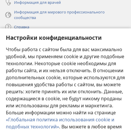
Информация для врачей
Информация для мирового профессионального
сообщества
Справка
Настройки конфиденциальности
Пожертвования
(открывается
Чтобы работа с сайтом была для вас максимально
в
новом
удобной, мы применяем cookie и другие подобные
ОНЛАЙН-БИБЛИОТЕКА Сторожевой башни
(открывается
окне)
технологии. Некоторые cookie необходимы для
в
работы сайта, и их нельзя отключить. В отношении
®
JW Hub
новом
(открывается
дополнительных cookie, которые используются для
окне)
в
®
повышения удобства работы с сайтом, вы можете
JW Library
новом
окне)
решить: хотите принять их или отклонить. Данные,
Watchtower Library
содержащиеся в cookie, не будут никому проданы
или использованы для рекламы и маркетинга.
Больше информации можно найти на странице
«Глобальная политика использования cookie и
подобных технологий»
. Вы можете в любое время
Copyright
© 2026 Watch Tower Bible and Tract Society of Pennsylvania.