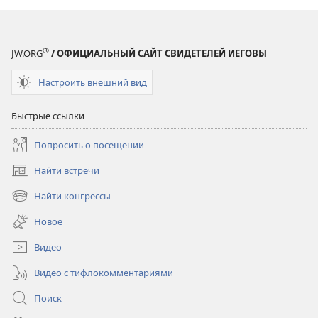
®
JW.ORG
/ ОФИЦИАЛЬНЫЙ САЙТ СВИДЕТЕЛЕЙ ИЕГОВЫ
Настроить внешний вид
Быстрые ссылки
Попросить о посещении
Найти встречи
(открывается
в
Найти конгрессы
(открывается
новом
в
окне)
Новое
новом
окне)
Видео
Видео с тифлокомментариями
Поиск