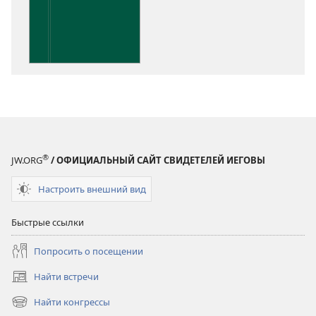
публикации
Понимание
Писания
®
JW.ORG
/ ОФИЦИАЛЬНЫЙ САЙТ СВИДЕТЕЛЕЙ ИЕГОВЫ
Настроить внешний вид
Быстрые ссылки
Попросить о посещении
Найти встречи
(открывается
в
Найти конгрессы
(открывается
новом