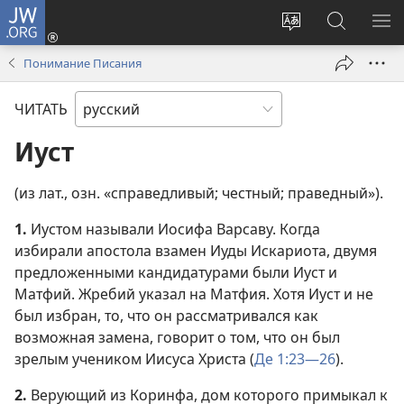
JW.ORG
Войти
(открывается
Изменить
Поиск
ПО
в
язык
по
М
Понимание Писания
новом
сайта
jw.org
окне)
ЧИТАТЬ
Иуст
(из лат., озн. «справедливый; честный; праведный»).
1.
Иустом называли Иосифа Варсаву. Когда
избирали апостола взамен Иуды Искариота, двумя
предложенными кандидатурами были Иуст и
Матфий. Жребий указал на Матфия. Хотя Иуст и не
был избран, то, что он рассматривался как
возможная замена, говорит о том, что он был
зрелым учеником Иисуса Христа (
Де 1:23—26
).
2.
Верующий из Коринфа, дом которого примыкал к