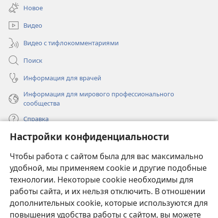
в
окне)
Новое
новом
окне)
Видео
Видео с тифлокомментариями
Поиск
Информация для врачей
Информация для мирового профессионального
сообщества
Справка
Настройки конфиденциальности
Пожертвования
(открывается
Чтобы работа с сайтом была для вас максимально
в
новом
удобной, мы применяем cookie и другие подобные
ОНЛАЙН-БИБЛИОТЕКА Сторожевой башни
(открывается
окне)
технологии. Некоторые cookie необходимы для
в
работы сайта, и их нельзя отключить. В отношении
®
JW Hub
новом
(открывается
дополнительных cookie, которые используются для
окне)
в
®
повышения удобства работы с сайтом, вы можете
JW Library
новом