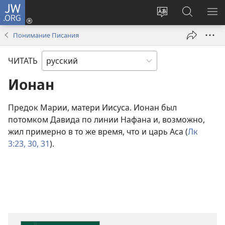
JW.ORG
Войти
(открывается
Изменить
Поиск
ПО
в
язык
по
М
Понимание Писания
новом
сайта
jw.org
окне)
ЧИТАТЬ
Ионан
Предок Марии, матери Иисуса. Ионан был
потомком Давида по линии Нафана и, возможно,
жил примерно в то же время, что и царь Аса (
Лк
3:23,
30, 31
).