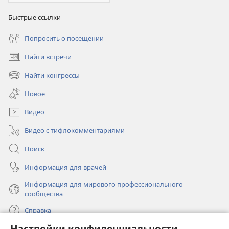
Быстрые ссылки
Попросить о посещении
Найти встречи
(открывается
в
Найти конгрессы
(открывается
новом
в
окне)
Новое
новом
окне)
Видео
Видео с тифлокомментариями
Поиск
Информация для врачей
Информация для мирового профессионального
сообщества
Справка
Настройки конфиденциальности