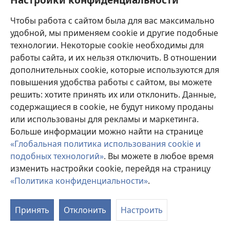
Пожертвования
(открывается
Чтобы работа с сайтом была для вас максимально
в
новом
удобной, мы применяем cookie и другие подобные
ОНЛАЙН-БИБЛИОТЕКА Сторожевой башни
(открывается
окне)
технологии. Некоторые cookie необходимы для
в
работы сайта, и их нельзя отключить. В отношении
®
JW Hub
новом
(открывается
дополнительных cookie, которые используются для
окне)
в
®
повышения удобства работы с сайтом, вы можете
JW Library
новом
окне)
решить: хотите принять их или отклонить. Данные,
Watchtower Library
содержащиеся в cookie, не будут никому проданы
или использованы для рекламы и маркетинга.
Больше информации можно найти на странице
«Глобальная политика использования cookie и
подобных технологий»
. Вы можете в любое время
Copyright
© 2026 Watch Tower Bible and Tract Society of Pennsylvania.
УСЛОВИЯ ИСПОЛЬЗОВАНИЯ
|
ПОЛИТИКА
изменить настройки cookie, перейдя на страницу
КОНФИДЕНЦИАЛЬНОСТИ
|
НАСТРОЙКИ
«Политика конфиденциальности»
.
КОНФИДЕНЦИАЛЬНОСТИ
Принять
Отклонить
Настроить