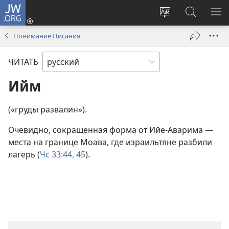
JW.ORG
Войти
(открывается
Изменить
Поиск
ПО
в
язык
по
М
Понимание Писания
новом
сайта
jw.org
окне)
ЧИТАТЬ
Ийм
(«груды развалин»).
Очевидно, сокращенная форма от Ийе-Аварима —
места на границе Моава, где израильтяне разбили
лагерь (
Чс 33:44, 45
).