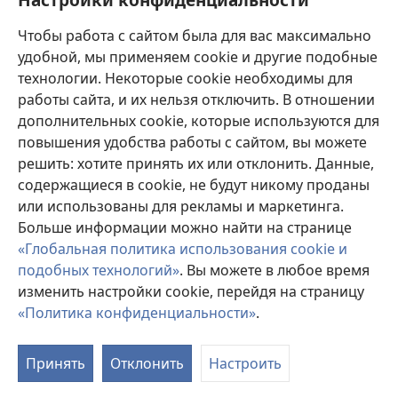
Пожертвования
(открывается
Чтобы работа с сайтом была для вас максимально
в
новом
удобной, мы применяем cookie и другие подобные
ОНЛАЙН-БИБЛИОТЕКА Сторожевой башни
(открывается
окне)
технологии. Некоторые cookie необходимы для
в
работы сайта, и их нельзя отключить. В отношении
®
JW Hub
новом
(открывается
дополнительных cookie, которые используются для
окне)
в
®
повышения удобства работы с сайтом, вы можете
JW Library
новом
окне)
решить: хотите принять их или отклонить. Данные,
Watchtower Library
содержащиеся в cookie, не будут никому проданы
или использованы для рекламы и маркетинга.
Больше информации можно найти на странице
«Глобальная политика использования cookie и
подобных технологий»
. Вы можете в любое время
Copyright
© 2026 Watch Tower Bible and Tract Society of Pennsylvania.
УСЛОВИЯ ИСПОЛЬЗОВАНИЯ
|
ПОЛИТИКА
изменить настройки cookie, перейдя на страницу
КОНФИДЕНЦИАЛЬНОСТИ
|
НАСТРОЙКИ
«Политика конфиденциальности»
.
КОНФИДЕНЦИАЛЬНОСТИ
Принять
Отклонить
Настроить