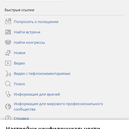
Быстрые ссылки
Попросить о посещении
Найти встречи
(открывается
в
Найти конгрессы
(открывается
новом
в
окне)
Новое
новом
окне)
Видео
Видео с тифлокомментариями
Поиск
Информация для врачей
Информация для мирового профессионального
сообщества
Справка
Настройки конфиденциальности