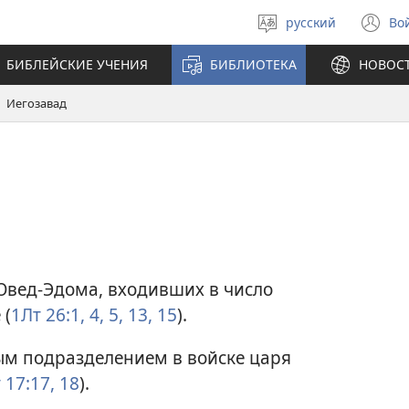
русский
Во
Выберите
(о
язык
в
БИБЛЕЙСКИЕ УЧЕНИЯ
БИБЛИОТЕКА
НОВОС
н
ок
Иегозавад
Овед-Эдома, входивших в число
 (
1Лт 26:1,
4, 5,
13,
15
).
м подразделением в войске царя
 17:17, 18
).