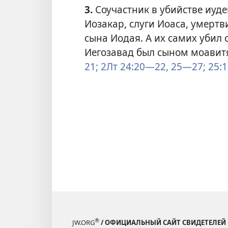
3.
Соучастник в убийстве иуде
Иозакар, слуги Иоаса, умертви
сына Иодая. А их самих убил
Иегозавад был сыном моави
21;
2Лт 24:20—22,
25—27;
25:1
®
JW.ORG
/ ОФИЦИАЛЬНЫЙ САЙТ СВИДЕТЕЛЕЙ