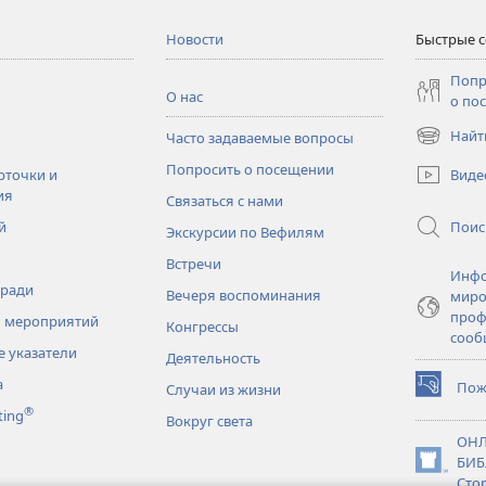
Новости
Быстрые 
Попр
О нас
о по
Найт
Часто задаваемые вопросы
(открывае
в
Попросить о посещении
Виде
рточки и
новом
ия
Связаться с нами
окне)
Поис
й
Экскурсии по Вефилям
Встречи
Инфо
тради
Вечеря воспоминания
миро
проф
 мероприятий
Конгрессы
сооб
 указатели
Деятельность
а
Пож
Случаи из жизни
(открывае
®
ting
в
Вокруг света
новом
ОНЛ
окне)
БИБ
(открывае
Сто