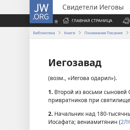
JW.ORG
Свидетели Иеговы
ГЛАВНАЯ СТРАНИЦА
Библиотека
Книги
Понимание Писания
Иегозавад
(возм., «Иегова одарил»).
1.
Второй из восьми сыновей 
привратников при святилище
2.
Начальник над 180-тысячны
Иосафата; вениамитянин (
2Лт