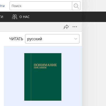
йти
ткрывается
Поиск
ТИ
О НАС
овом
не)
ЧИТАТЬ