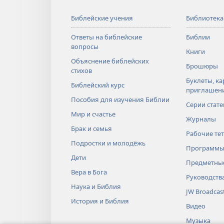
Библейские учения
Библиотека
Ответы на библейские
Библии
вопросы
Книги
Объяснение библейских
Брошюры
стихов
Буклеты, ка
Библейский курс
приглашен
Пособия для изучения Библии
Серии стате
Мир и счастье
Журналы
Брак и семья
Рабочие те
Подростки и молодёжь
Программы
Дети
Предметные
Вера в Бога
Руководств
Наука и Библия
JW Broadcas
История и Библия
Видео
Музыка