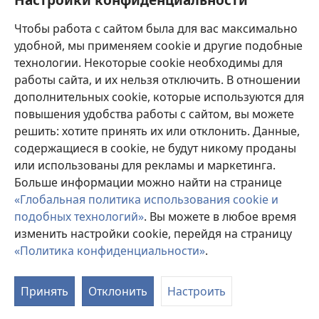
Пожертвования
(открывается
Чтобы работа с сайтом была для вас максимально
в
новом
удобной, мы применяем cookie и другие подобные
ОНЛАЙН-БИБЛИОТЕКА Сторожевой башни
(открывается
окне)
технологии. Некоторые cookie необходимы для
в
работы сайта, и их нельзя отключить. В отношении
®
JW Hub
новом
(открывается
дополнительных cookie, которые используются для
окне)
в
®
повышения удобства работы с сайтом, вы можете
JW Library
новом
окне)
решить: хотите принять их или отклонить. Данные,
Watchtower Library
содержащиеся в cookie, не будут никому проданы
или использованы для рекламы и маркетинга.
Больше информации можно найти на странице
«Глобальная политика использования cookie и
подобных технологий»
. Вы можете в любое время
Copyright
© 2026 Watch Tower Bible and Tract Society of Pennsylvania.
УСЛОВИЯ ИСПОЛЬЗОВАНИЯ
|
ПОЛИТИКА
изменить настройки cookie, перейдя на страницу
КОНФИДЕНЦИАЛЬНОСТИ
|
НАСТРОЙКИ
«Политика конфиденциальности»
.
КОНФИДЕНЦИАЛЬНОСТИ
Принять
Отклонить
Настроить