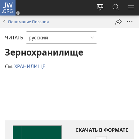
JW.ORG
Войти
(открывается
Изменить
Поиск
ПО
в
язык
по
М
Понимание Писания
новом
сайта
jw.org
окне)
ЧИТАТЬ
Зернохранилище
См.
ХРАНИЛИЩЕ
.
СКАЧАТЬ В ФОРМАТЕ