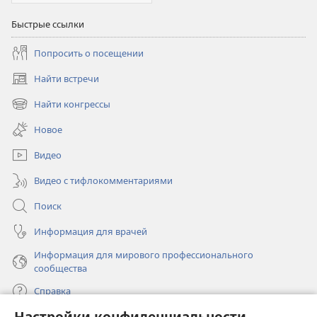
Быстрые ссылки
Попросить о посещении
Найти встречи
(открывается
в
Найти конгрессы
(открывается
новом
в
окне)
Новое
новом
окне)
Видео
Видео с тифлокомментариями
Поиск
Информация для врачей
Информация для мирового профессионального
сообщества
Справка
Настройки конфиденциальности