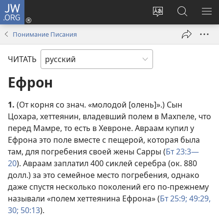
JW.ORG
Войти
(открывается
Изменить
Поиск
ПО
в
язык
по
М
Понимание Писания
новом
сайта
jw.org
окне)
ЧИТАТЬ
Ефрон
1.
(От корня со знач. «молодой [олень]».) Сын
Цохара, хеттеянин, владевший полем в Махпеле, что
перед Мамре, то есть в Хевроне. Авраам купил у
Ефрона это поле вместе с пещерой, которая была
там, для погребения своей жены Сарры (
Бт 23:3—
20
). Авраам заплатил 400 сиклей серебра (ок. 880
долл.) за это семейное место погребения, однако
даже спустя несколько поколений его по-прежнему
называли «полем хеттеянина Ефрона» (
Бт 25:9;
49:29,
30;
50:13
).