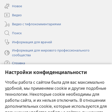
в
окне)
Новое
новом
окне)
Видео
Видео с тифлокомментариями
Поиск
Информация для врачей
Информация для мирового профессионального
сообщества
Справка
Настройки конфиденциальности
Пожертвования
(открывается
Чтобы работа с сайтом была для вас максимально
в
новом
удобной, мы применяем cookie и другие подобные
ОНЛАЙН-БИБЛИОТЕКА Сторожевой башни
(открывается
окне)
технологии. Некоторые cookie необходимы для
в
работы сайта, и их нельзя отключить. В отношении
®
JW Hub
новом
(открывается
дополнительных cookie, которые используются для
окне)
в
®
JW Library