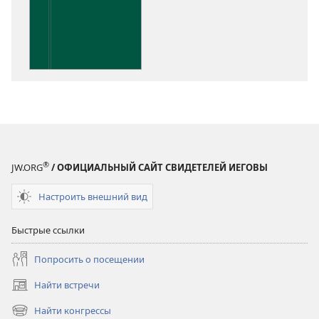
публикации
Понимание
Писания
®
JW.ORG
/ ОФИЦИАЛЬНЫЙ САЙТ СВИДЕТЕЛЕЙ ИЕГОВЫ
Настроить внешний вид
Быстрые ссылки
Попросить о посещении
Найти встречи
(открывается
в
Найти конгрессы
(открывается
новом