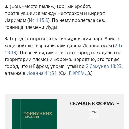
2.
(Озн. «место пыли».) Горный хребет,
протянувшийся между Нефтоахом и Кириаф-
Иаримом (
ИсН 15:9
). По нему пролегала сев.
граница племени Иуды.
3.
Город, который захватил иудейский царь Авия в
ходе войны с израильским царем Иеровоамом (
2Лт
13:19
). По всей видимости, этот город находился на
территории племени Ефрема. Вероятно, это тот же
город, что и Ефрем, упомянутый во
2 Самуила 13:23
,
а также в
Иоанна 11:54
. (См.
ЕФРЕМ
, 3.)
СКАЧАТЬ В ФОРМАТЕ
Варианты
загрузки