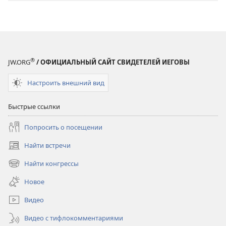
®
JW.ORG
/ ОФИЦИАЛЬНЫЙ САЙТ СВИДЕТЕЛЕЙ ИЕГОВЫ
Настроить внешний вид
Быстрые ссылки
Попросить о посещении
Найти встречи
(открывается
в
Найти конгрессы
(открывается
новом
в
окне)
Новое
новом
окне)
Видео
Видео с тифлокомментариями