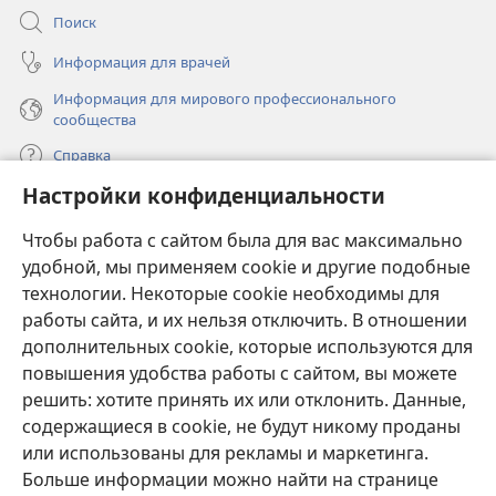
Поиск
Информация для врачей
Информация для мирового профессионального
сообщества
Справка
Настройки конфиденциальности
Пожертвования
(открывается
Чтобы работа с сайтом была для вас максимально
в
новом
удобной, мы применяем cookie и другие подобные
ОНЛАЙН-БИБЛИОТЕКА Сторожевой башни
(открывается
окне)
технологии. Некоторые cookie необходимы для
в
работы сайта, и их нельзя отключить. В отношении
®
JW Hub
новом
(открывается
дополнительных cookie, которые используются для
окне)
в
®
повышения удобства работы с сайтом, вы можете
JW Library
новом
окне)
решить: хотите принять их или отклонить. Данные,
Watchtower Library
содержащиеся в cookie, не будут никому проданы
или использованы для рекламы и маркетинга.
Больше информации можно найти на странице