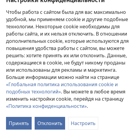
Пожертвования
(открывается
Чтобы работа с сайтом была для вас максимально
в
новом
удобной, мы применяем cookie и другие подобные
ОНЛАЙН-БИБЛИОТЕКА Сторожевой башни
(открывается
окне)
технологии. Некоторые cookie необходимы для
в
работы сайта, и их нельзя отключить. В отношении
®
JW Hub
новом
(открывается
дополнительных cookie, которые используются для
окне)
в
®
повышения удобства работы с сайтом, вы можете
JW Library
новом
окне)
решить: хотите принять их или отклонить. Данные,
Watchtower Library
содержащиеся в cookie, не будут никому проданы
или использованы для рекламы и маркетинга.
Больше информации можно найти на странице
«Глобальная политика использования cookie и
подобных технологий»
. Вы можете в любое время
Copyright
© 2026 Watch Tower Bible and Tract Society of Pennsylvania.
УСЛОВИЯ ИСПОЛЬЗОВАНИЯ
|
ПОЛИТИКА
изменить настройки cookie, перейдя на страницу
КОНФИДЕНЦИАЛЬНОСТИ
|
НАСТРОЙКИ
«Политика конфиденциальности»
.
КОНФИДЕНЦИАЛЬНОСТИ
Принять
Отклонить
Настроить