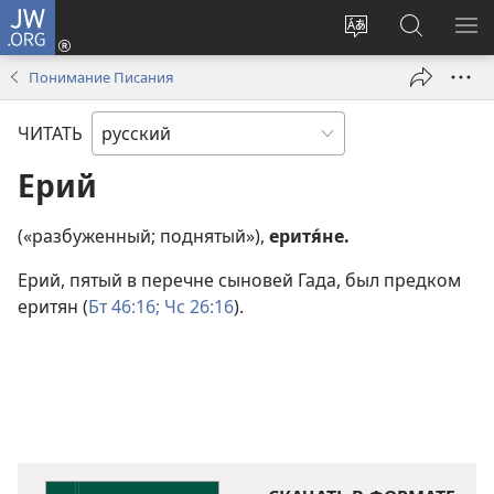
JW.ORG
Войти
(открывается
Изменить
Поиск
ПО
в
язык
по
М
Понимание Писания
новом
сайта
jw.org
окне)
ЧИТАТЬ
Ерий
(«разбуженный; поднятый»),
еритя́не.
Ерий, пятый в перечне сыновей Гада, был предком
еритян (
Бт 46:16;
Чс 26:16
).