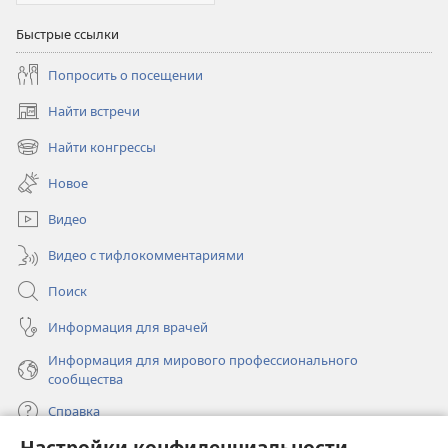
Быстрые ссылки
Попросить о посещении
Найти встречи
(открывается
в
Найти конгрессы
(открывается
новом
в
окне)
Новое
новом
окне)
Видео
Видео с тифлокомментариями
Поиск
Информация для врачей
Информация для мирового профессионального
сообщества
Справка
Настройки конфиденциальности