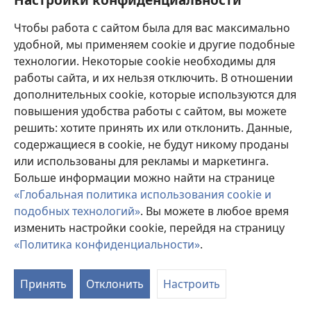
Пожертвования
(открывается
Чтобы работа с сайтом была для вас максимально
в
новом
удобной, мы применяем cookie и другие подобные
ОНЛАЙН-БИБЛИОТЕКА Сторожевой башни
(открывается
окне)
технологии. Некоторые cookie необходимы для
в
работы сайта, и их нельзя отключить. В отношении
®
JW Hub
новом
(открывается
дополнительных cookie, которые используются для
окне)
в
®
повышения удобства работы с сайтом, вы можете
JW Library
новом
окне)
решить: хотите принять их или отклонить. Данные,
Watchtower Library
содержащиеся в cookie, не будут никому проданы
или использованы для рекламы и маркетинга.
Больше информации можно найти на странице
«Глобальная политика использования cookie и
подобных технологий»
. Вы можете в любое время
Copyright
© 2026 Watch Tower Bible and Tract Society of Pennsylvania.
УСЛОВИЯ ИСПОЛЬЗОВАНИЯ
|
ПОЛИТИКА
изменить настройки cookie, перейдя на страницу
КОНФИДЕНЦИАЛЬНОСТИ
|
НАСТРОЙКИ
«Политика конфиденциальности»
.
КОНФИДЕНЦИАЛЬНОСТИ
Принять
Отклонить
Настроить