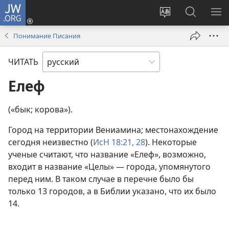
JW.ORG
Войти
(открывается
Изменить
Поиск
ПО
в
язык
по
М
Понимание Писания
новом
сайта
jw.org
окне)
ЧИТАТЬ
Елеф
(«бык; корова»).
Город на территории Вениамина; местонахождение
сегодня неизвестно (
ИсН 18:21,
28
). Некоторые
ученые считают, что название «Елеф», возможно,
входит в название «Целы» — города, упомянутого
перед ним. В таком случае в перечне было бы
только 13 городов, а в Библии указано, что их было
14.