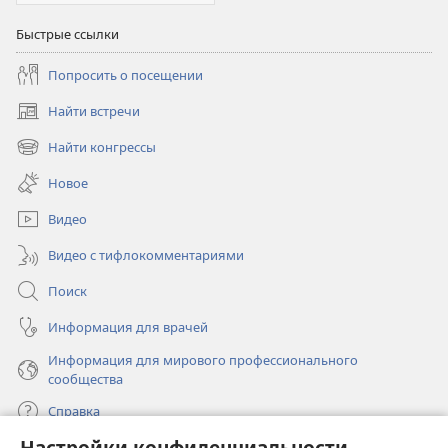
Быстрые ссылки
Попросить о посещении
Найти встречи
(открывается
в
Найти конгрессы
(открывается
новом
в
окне)
Новое
новом
окне)
Видео
Видео с тифлокомментариями
Поиск
Информация для врачей
Информация для мирового профессионального
сообщества
Справка
Настройки конфиденциальности