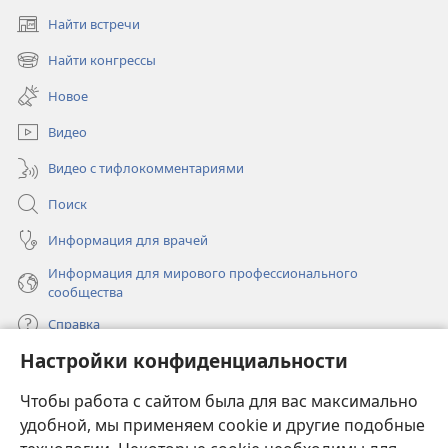
Найти встречи
(открывается
в
Найти конгрессы
(открывается
новом
в
окне)
Новое
новом
окне)
Видео
Видео с тифлокомментариями
Поиск
Информация для врачей
Информация для мирового профессионального
сообщества
Справка
Настройки конфиденциальности
Пожертвования
(открывается
Чтобы работа с сайтом была для вас максимально
в
новом
удобной, мы применяем cookie и другие подобные
ОНЛАЙН-БИБЛИОТЕКА Сторожевой башни
(открывается
окне)