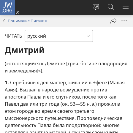
JW.ORG
Войти
(открывается
Изменить
Поиск
ПО
в
язык
по
М
Понимание Писания
новом
сайта
jw.org
окне)
ЧИТАТЬ
Дмитрий
(«относящийся к Деметре [греч. богине плодородия
и земледелия]»).
1.
Серебряных дел мастер, живший в Эфесе (Малая
Азия). Вызвал в народе возмущение против
апостола Павла и его спутников, после того как
Павел два или три года (ок. 53—55 н. э.) прожил в
этом городе во время своего третьего
миссионерского путешествия. Проповедническая
деятельность Павла была плодотворной: многие
оставляли занятие магией и сжигали свои книги.