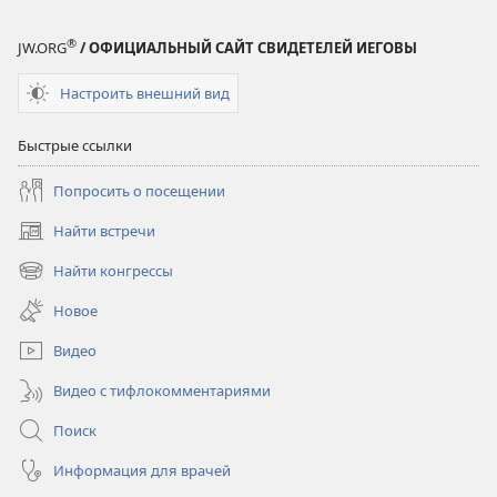
®
JW.ORG
/ ОФИЦИАЛЬНЫЙ САЙТ СВИДЕТЕЛЕЙ ИЕГОВЫ
Настроить внешний вид
Быстрые ссылки
Попросить о посещении
Найти встречи
(открывается
в
Найти конгрессы
(открывается
новом
в
окне)
Новое
новом
окне)
Видео
Видео с тифлокомментариями
Поиск
Информация для врачей