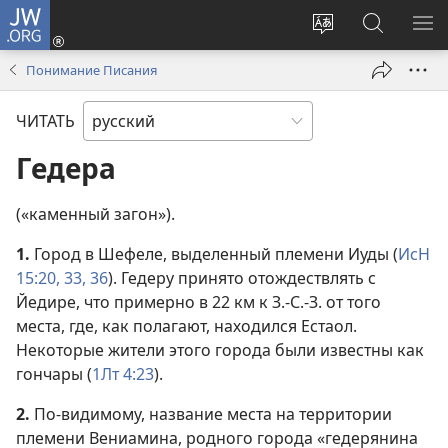
JW.ORG
Войти
(открывается
Изменить
Поиск
ПО
в
язык
по
М
Понимание Писания
новом
сайта
jw.org
окне)
ЧИТАТЬ
Гедера
(«каменный загон»).
1.
Город в Шефеле, выделенный племени Иуды (
ИсН
15:20,
33,
36
). Гедеру принято отождествлять с
Йедире, что примерно в 22 км к З.-С.-З. от того
места, где, как полагают, находился Естаол.
Некоторые жители этого города были известны как
гончары (
1Лт 4:23
).
2.
По-видимому, название места на территории
племени Вениамина, родного города «гедерянина