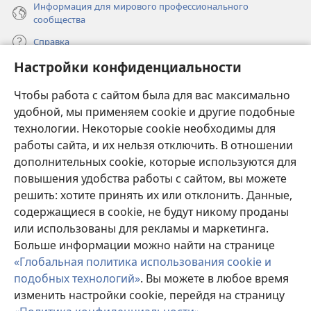
Информация для мирового профессионального
сообщества
Справка
Настройки конфиденциальности
Пожертвования
(открывается
Чтобы работа с сайтом была для вас максимально
в
новом
удобной, мы применяем cookie и другие подобные
ОНЛАЙН-БИБЛИОТЕКА Сторожевой башни
(открывается
окне)
технологии. Некоторые cookie необходимы для
в
работы сайта, и их нельзя отключить. В отношении
®
JW Hub
новом
(открывается
дополнительных cookie, которые используются для
окне)
в
®
повышения удобства работы с сайтом, вы можете
JW Library
новом
окне)
решить: хотите принять их или отклонить. Данные,
Watchtower Library
содержащиеся в cookie, не будут никому проданы
или использованы для рекламы и маркетинга.
Больше информации можно найти на странице
«Глобальная политика использования cookie и
подобных технологий»
. Вы можете в любое время
Copyright
© 2026 Watch Tower Bible and Tract Society of Pennsylvania.
УСЛОВИЯ ИСПОЛЬЗОВАНИЯ
|
ПОЛИТИКА
изменить настройки cookie, перейдя на страницу
КОНФИДЕНЦИАЛЬНОСТИ
|
НАСТРОЙКИ