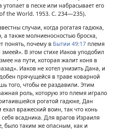
 утопает в песке или набрасывает его
 of the World. 1953. С. 234—235).
вестны случаи, когда рогатая гадюка,
 а также молниеносностью броска,
т понять, почему в
Бытии 49:17
племя
 змеей». В этом стихе Иаков уподобил
 змее на пути, которая жалит коня в
назад». Иаков не хотел унизить Дана, и
одобен прячущейся в траве коварной
шь того, чтобы ее раздавили. Этим
ажная роль, которую это племя играло
ритаившейся рогатой гадюке, Дан
м ехал вражеский воин, так что конь
 себя всадника. Для врагов Израиля
, было таким же опасным, как и