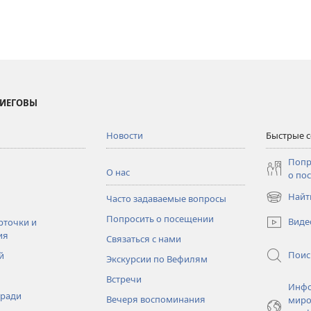
 ИЕГОВЫ
Новости
Быстрые 
Попр
О нас
о по
Найт
Часто задаваемые вопросы
(открывае
в
Попросить о посещении
Виде
рточки и
новом
ия
Связаться с нами
окне)
Поис
й
Экскурсии по Вефилям
Встречи
Инфо
тради
Вечеря воспоминания
миро