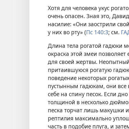
Хотя для человека укус рогат
очень опасен. Зная это, Дави
насилие: «Они заострили свой
у них во рту» (
Пс 140:3
; см.
ГА
Длина тела рогатой гадюки мо
окраска этой змеи позволяет 
для своей жертвы. Неопытный
притаившуюся рогатую гадюк
поведение некоторых рогатых
пустынным гадюкам, они все 
себе на спину песок. Если дн
толщиной в несколько дюймов,
песка торчат лишь макушки и
рептилия максимально уплощ
часть в подобие плуга, и зат