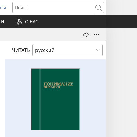
йти
ткрывается
Поиск
ТИ
О НАС
овом
не)
ЧИТАТЬ