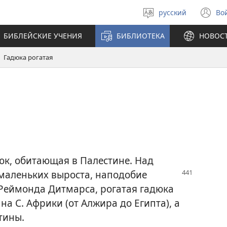
русский
Во
Выберите
(о
язык
в
БИБЛЕЙСКИЕ УЧЕНИЯ
БИБЛИОТЕКА
НОВОС
н
ок
Гадюка рогатая
юк, обитающая в Палестине. Над
маленьких выроста, наподобие
 Реймонда Дитмарса, рогатая гадюка
на С. Африки (от Алжира до Египта), а
тины.