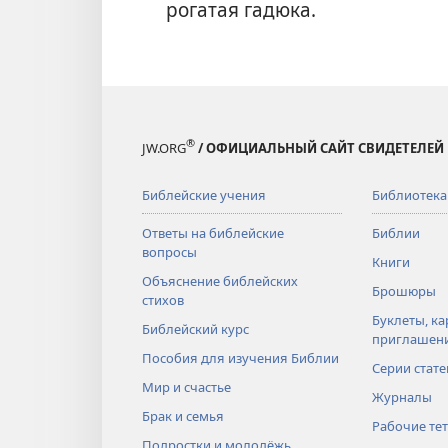
рогатая гадюка.
®
JW.ORG
/ ОФИЦИАЛЬНЫЙ САЙТ СВИДЕТЕЛЕЙ
Библейские учения
Библиотека
Ответы на библейские
Библии
вопросы
Книги
Объяснение библейских
Брошюры
стихов
Буклеты, ка
Библейский курс
приглашен
Пособия для изучения Библии
Серии стате
Мир и счастье
Журналы
Брак и семья
Рабочие те
Подростки и молодёжь