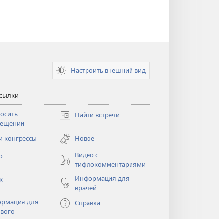
Настроить внешний вид
ссылки
осить
Найти встречи
(открывается
сещении
в
новом
и конгрессы
Новое
тся
окне)
Видео с
о
тифлокомментариями
Информация для
к
врачей
рмация для
Справка
вого