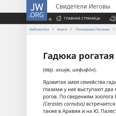
JW.ORG
Свидетели Иеговы
ГЛАВНАЯ СТРАНИЦА
Библиотека
Книги
Понимание Писания
Гадюка рогатая
(евр.
ахшу́в
,
шефифо́н
).
Ядовитая змея семейства гад
глазами у нее выступают
два 
рогов. По сведениям зоолога
(Cerastes cornutus)
встречается 
также в Аравии и на Ю. Палес