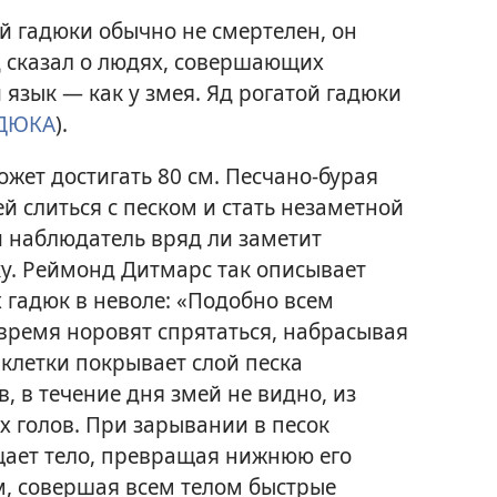
ой гадюки обычно не смертелен, он
д сказал о людях, совершающих
 язык — как у змея. Яд рогатой гадюки
ДЮКА
).
жет достигать 80 см. Песчано-бурая
ей слиться с песком и стать незаметной
 наблюдатель вряд ли заметит
у. Реймонд Дитмарс так описывает
 гадюк в неволе: «Подобно всем
время норовят спрятаться, набрасывая
о клетки покрывает слой песка
 в течение дня змей не видно, из
х голов. При зарывании в песок
ает тело, превращая нижнюю его
ем, совершая всем телом быстрые