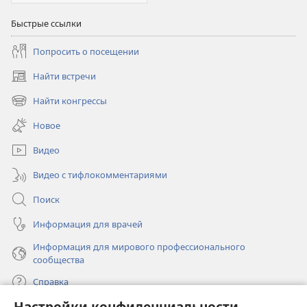
Быстрые ссылки
Попросить о посещении
Найти встречи
(открывается
в
Найти конгрессы
(открывается
новом
в
окне)
Новое
новом
окне)
Видео
Видео с тифлокомментариями
Поиск
Информация для врачей
Информация для мирового профессионального
сообщества
Справка
Настройки конфиденциальности