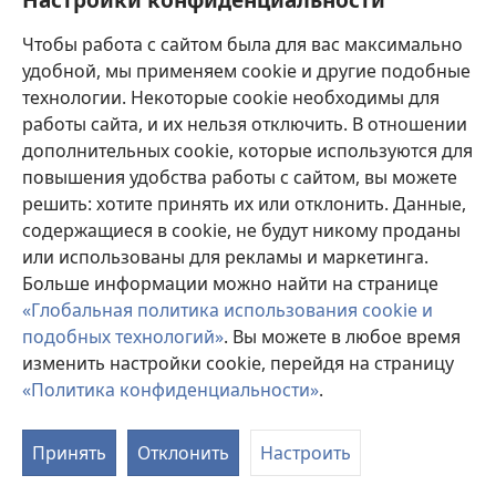
Пожертвования
(открывается
Чтобы работа с сайтом была для вас максимально
в
новом
удобной, мы применяем cookie и другие подобные
ОНЛАЙН-БИБЛИОТЕКА Сторожевой башни
(открывается
окне)
технологии. Некоторые cookie необходимы для
в
работы сайта, и их нельзя отключить. В отношении
®
JW Hub
новом
(открывается
дополнительных cookie, которые используются для
окне)
в
®
повышения удобства работы с сайтом, вы можете
JW Library
новом
окне)
решить: хотите принять их или отклонить. Данные,
Watchtower Library
содержащиеся в cookie, не будут никому проданы
или использованы для рекламы и маркетинга.
Больше информации можно найти на странице
«Глобальная политика использования cookie и
подобных технологий»
. Вы можете в любое время
Copyright
© 2026 Watch Tower Bible and Tract Society of Pennsylvania.
УСЛОВИЯ ИСПОЛЬЗОВАНИЯ
|
ПОЛИТИКА
изменить настройки cookie, перейдя на страницу
КОНФИДЕНЦИАЛЬНОСТИ
|
НАСТРОЙКИ
«Политика конфиденциальности»
.
КОНФИДЕНЦИАЛЬНОСТИ
Принять
Отклонить
Настроить