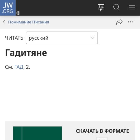
JW.ORG
Войти
(открывается
Изменить
Поиск
ПО
в
язык
по
М
Понимание Писания
новом
сайта
jw.org
окне)
ЧИТАТЬ
Гадитяне
См.
ГАД
, 2.
СКАЧАТЬ В ФОРМАТЕ