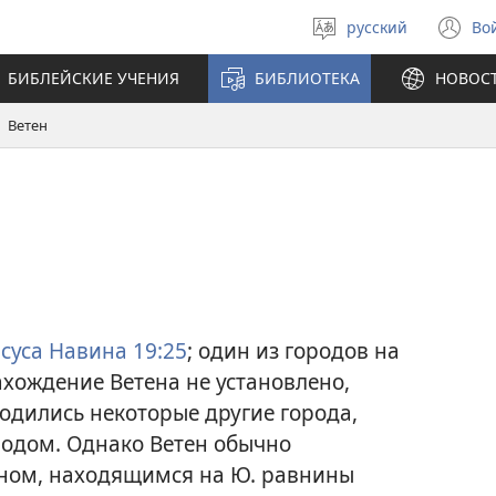
русский
Во
Выберите
(о
язык
в
БИБЛЕЙСКИЕ УЧЕНИЯ
БИБЛИОТЕКА
НОВОС
н
ок
Ветен
суса Навина 19:25
; один из городов на
ахождение Ветена не установлено,
ходились некоторые другие города,
родом. Однако Ветен обычно
ином, находящимся на Ю. равнины