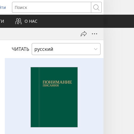
йти
ткрывается
Поиск
ТИ
О НАС
овом
не)
ЧИТАТЬ