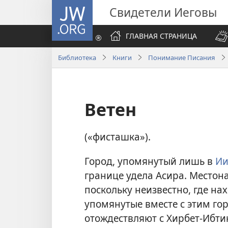
JW.ORG
Свидетели Иеговы
ГЛАВНАЯ СТРАНИЦА
Библиотека
Книги
Понимание Писания
Ветен
(«фисташка»).
Город, упомянутый лишь в
Ии
границе удела Асира. Местон
поскольку неизвестно, где на
упомянутые вместе с этим го
отождествляют с Хирбет-Ибт