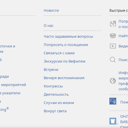
Новости
Быстрые 
Попр
О нас
о по
Найт
Часто задаваемые вопросы
(открывае
в
Попросить о посещении
Виде
рточки и
новом
ия
Связаться с нами
окне)
Поис
й
Экскурсии по Вефилям
Встречи
Инфо
тради
Вечеря воспоминания
миро
проф
 мероприятий
Конгрессы
сооб
 указатели
Деятельность
а
Пож
Случаи из жизни
(открывае
®
ting
в
Вокруг света
новом
ОНЛ
окне)
БИБ
(открывае
Сто