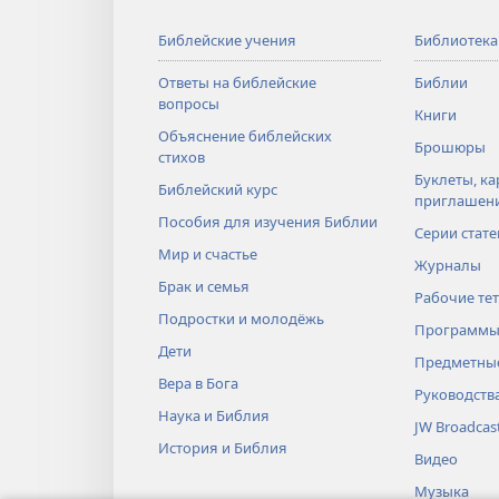
Библейские учения
Библиотека
Ответы на библейские
Библии
вопросы
Книги
Объяснение библейских
Брошюры
стихов
Буклеты, ка
Библейский курс
приглашен
Пособия для изучения Библии
Серии стате
Мир и счастье
Журналы
Брак и семья
Рабочие те
Подростки и молодёжь
Программы
Дети
Предметные
Вера в Бога
Руководств
Наука и Библия
JW Broadcas
История и Библия
Видео
Музыка