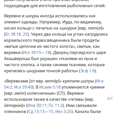
подходящие для изготовления рыболовных сетей.
Веревки и шнуры иногда использовались как
элемент одежды. Например, Иуда, по-видимому,
носил кольцо с печатью на «шнурке [евр.
пати́л
]»
(
Бт 38:18,
25
). Через два кольца на углах нагрудника
израильского первосвященника были продеты
«витые цепочки из чистого золота», свитые, как
веревки (
Исх 39:15—18
). Дворец персидского царя
Ахашвероша был украшен «тканями из льна и
чистого хлопка, а также синими тканями, которые
крепились шнурами тонкой работы» (
Эсф 1:6
).
«Веревками [от евр.
мета́р
]» крепили шатры (
Иса
54:2;
Исх 39:40
). В
Исаии 5:18
упоминаются «ремни
[евр.
аво́т
] колесничные» (СП). Веревки
использовали также в качестве «тетивы
[евр.
йетари́м
]» (
Иов 30:11;
Пс 11:2
). Ими связывали
пленников (
Сд 15:13—15;
Иез 3:25
). Канаты были