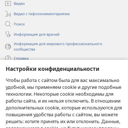
окне)
Видео
Видео с тифлокомментариями
Поиск
Информация для врачей
Информация для мирового профессионального
сообщества
Справка
Настройки конфиденциальности
Пожертвования
(открывается
Чтобы работа с сайтом была для вас максимально
в
новом
удобной, мы применяем cookie и другие подобные
ОНЛАЙН-БИБЛИОТЕКА Сторожевой башни
(открывается
окне)
технологии. Некоторые cookie необходимы для
в
работы сайта, и их нельзя отключить. В отношении
®
JW Hub
новом
(открывается
дополнительных cookie, которые используются для
окне)
в
®
повышения удобства работы с сайтом, вы можете
JW Library
новом
окне)
решить: хотите принять их или отклонить. Данные,
Watchtower Library