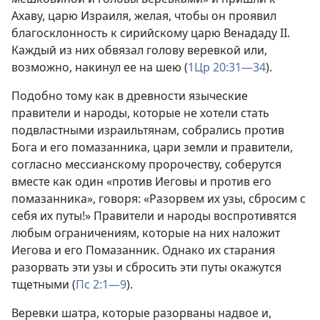
Ахаву, царю Израиля, желая, чтобы он проявил
благосклонность к сирийскому царю Венададу II.
Каждый из них обвязал голову веревкой или,
возможно, накинул ее на шею (
1Цр 20:31—34
).
Подобно тому как в древности языческие
правители и народы, которые не хотели стать
подвластными израильтянам, собрались против
Бога и его помазанника, цари земли и правители,
согласно мессианскому пророчеству, соберутся
вместе как один «против Иеговы и против его
помазанника», говоря: «Разорвем их узы, сбросим с
себя их путы!» Правители и народы воспротивятся
любым ограничениям, которые на них наложит
Иегова и его Помазанник. Однако их старания
разорвать эти узы и сбросить эти путы окажутся
тщетными (
Пс 2:1—9
).
Веревки шатра, которые разорваны надвое и,