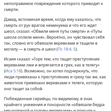
непоправимое повреждение которого приводит к
смерти.
Давид, вспоминая время, когда ему казалось, что
смерть от рук врагов неминуема и что его ждет
шеол, сказал: «Обвили меня путы смерти» и «Путы
шеола оплели меня». Вероятно, он чувствовал себя
так, словно его обвязали веревками и тащили в
могилу — в смерть и шеол (
Пс 18:4, 5
).
Исаия сказал: «Горе тем, кто тащит преступление
веревками лжи и впрягается в грех, как в телегу»
(
Иса 5:18
). Возможно, он хотел подчеркнуть, что
люди привязаны к преступлению и греху так же, как
животное привязано веревками к телеге, которую
оно тащит за собой.
Побежденные сирийцы, по-видимому, в знак
крайнего унижения и покорности «обвязали бедра
мешковиной и головы веревками» и пришли к