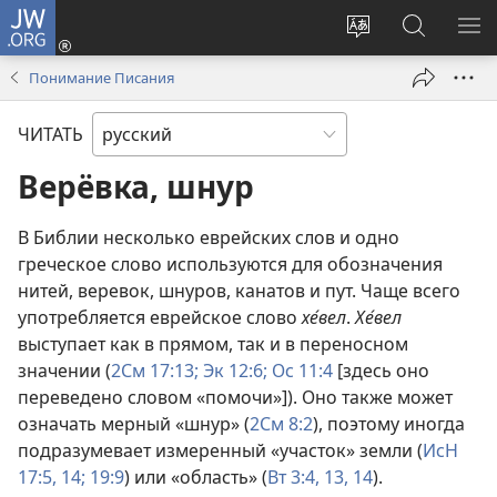
JW.ORG
Войти
(открывается
Изменить
Поиск
ПО
в
язык
по
М
Понимание Писания
новом
сайта
jw.org
окне)
ЧИТАТЬ
Верёвка, шнур
В Библии несколько еврейских слов и одно
греческое слово используются для обозначения
нитей, веревок, шнуров, канатов и пут. Чаще всего
употребляется еврейское слово
хе́вел
.
Хе́вел
выступает как в прямом, так и в переносном
значении (
2См 17:13;
Эк 12:6;
Ос 11:4
[здесь оно
переведено словом «помочи»]). Оно также может
означать мерный «шнур» (
2См 8:2
), поэтому иногда
подразумевает измеренный «участок» земли (
ИсН
17:5,
14;
19:9
) или «область» (
Вт 3:4,
13, 14
).