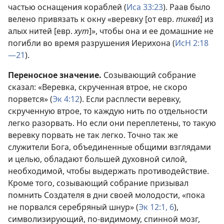
частью оснащения кораблей (
Иса 33:23
). Раав было
велено привязать к окну «веревку [от евр.
тиква́
] из
алых нитей [евр.
хут
]», чтобы она и ее домашние не
погибли во время разрушения Иерихона (
ИсН 2:18
—21
).
Переносное значение.
Созывающий собрание
сказал: «Веревка, скрученная втрое, не скоро
порвется» (
Эк 4:12
). Если расплести веревку,
скрученную втрое, то каждую нить по отдельности
легко разорвать. Но если они переплетены, то такую
веревку порвать не так легко. Точно так же
служители Бога, объединенные общими взглядами
и целью, обладают большей духовной силой,
необходимой, чтобы выдержать противодействие.
Кроме того, созывающий собрание призывал
помнить Создателя в дни своей молодости, «пока
не порвался серебряный шнур» (
Эк 12:1,
6
),
символизирующий, по-видимому, спинной мозг,