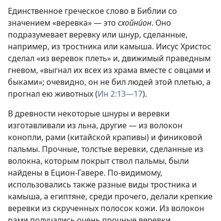
Единственное греческое слово в Библии со
значением «веревка» — это
схойни́он
. Оно
подразумевает веревку или шнур, сделанные,
например, из тростника или камыша. Иисус Христос
сделал «из веревок плеть» и, движимый праведным
гневом, «выгнал их всех из храма вместе с овцами и
быками»; очевидно, он не бил людей этой плетью, а
прогнал ею животных (
Ин 2:13—17
).
В древности некоторые шнуры и веревки
изготавливали из льна, другие — из волокон
конопли, рами (китайской крапивы) и финиковой
пальмы. Прочные, толстые веревки, сделанные из
волокна, которым покрыт ствол пальмы, были
найдены в Ецион-Гавере. По-видимому,
использовались также разные виды тростника и
камыша, а египтяне, среди прочего, делали крепкие
веревки из скрученных полосок кожи. Из волокон
рами получались очень прочные веревки,