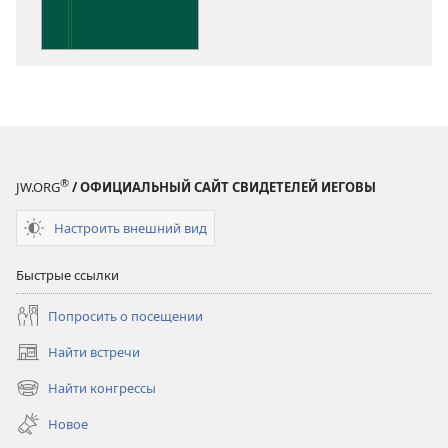
Писания
®
JW.ORG
/ ОФИЦИАЛЬНЫЙ САЙТ СВИДЕТЕЛЕЙ ИЕГОВЫ
Настроить внешний вид
Быстрые ссылки
Попросить о посещении
Найти встречи
(открывается
в
Найти конгрессы
(открывается
новом
в
окне)
Новое
новом