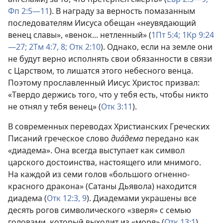
Фп 2:5—11
). В награду за верность помазанным
последователям Иисуса обещан «неувядающий
венец славы», «венок... нетленный» (
1Пт 5:4;
1Кр 9:24
—27;
2Тм 4:7, 8;
Отк 2:10
). Однако, если на земле они
не будут верно исполнять свои обязанности в связи
с Царством, то лишатся этого небесного венца.
Поэтому прославленный Иисус Христос призвал:
«Твердо держись того, что у тебя есть, чтобы никто
не отнял у тебя венец» (
Отк 3:11
).
В современных переводах Христианских Греческих
Писаний греческое слово
диа́дема
передано как
«диадема». Она всегда выступает как символ
царского достоинства, настоящего или мнимого.
На каждой из семи голов «большого огненно-
красного дракона» (Сатаны Дьявола) находится
диадема (
Отк 12:3,
9
). Диадемами украшены все
десять рогов символического «зверя» с семью
головами, который выходит из «моря» (
Отк 13:1
).