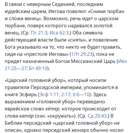
В связи с неверным Седекией, последним
иудейским царем, Иегова повелел: «Сними тюрбан
и сложи венец». Возможно, речь идет о царском
тюрбане, поверх которого надевался золотой
венец. (Ср.
Пс 21:3;
Иса 62:3
.) Оба символа
действующей власти были «сняты», и повеление
Бога указывало на то, что никто не будет править,
сидя на «престоле Иеговы» (
1Лт 29:23
), пока не
придет назначенный Богом Мессианский Царь (
Иез
21:25—27;
Бт 49:10
).
«Царский головной убор», который носили
правители Персидской империи, упоминается в
книге Эсфирь (
Эсф 1:11;
2:17;
6:6—10
). Здесь
выражением «головной убор» переведено
еврейское слово
ке́тер
, которое происходит от
слова
ката́р
(озн. «окружать»). (Ср.
Сд 20:43
.) В
Библии персидский «царский головной убор» не
описан, однако персидский монарх обычно носил