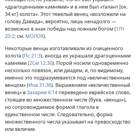
«драгоценными камнями» и в нем был «талант [ок.
34 кг] золота». Этот тяжелый венец «возложили на
голову Давида», вероятно, лишь ненадолго —
возможно в знак победы над ложным богом (
1Лт
20:2
; см.
МОЛОХ
).
Некоторые венцы изготавливали из очищенного
золота (
Пс 21:3
), иногда их украшали драгоценными
камнями (
2См 12:30
). Порой носили одновременно
несколько повязок, или диадем, и, по-видимому,
именно это подразумевается под «величественным
венцом» (
Иов 31:36
). Выражением «величественный
венец» в
Захарии 6:14
переведено еврейское слово,
стоящее во множественном числе (букв. «венцы»),
но сопровождаемое формой глагола в
единственном числе. Следовательно, форма
множественного числа указывает на превосходство
или величие.