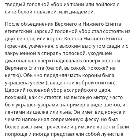
твердый головной убор из ткани или войлока с
сине-белой повязкой, или диадемой.
После объединения Верхнего и Нижнего Египта
египетский царский головной убор стал состоять из
двух венцов, или корон. Корона Нижнего Египта
(красная, усеченная, с высоким выступом сзади и с
закрученной в спираль полоской, уходящей
диагонально вверх) надевалась поверх короны
Верхнего Египта (белой, высокой, похожей на
кеглю). Обычно передняя часть короны была
украшена уреем (священной коброй египтян).
Царский головной убор ассирийского царя,
похожий, как считается, на высокую митру, часто
был украшен узорами, например в виде цветов, и
лентами из шелка или льна. Он имел вид конуса и
чем-то напоминал современную феску, но был
более высоким. Греческие и римские короны были
попроще и иногда представляли собой лучистые