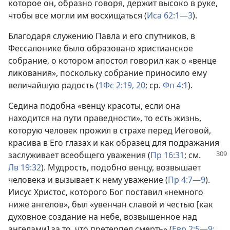
которое он, образно говоря, держит высоко в руке,
чтобы все могли им восхищаться (
Иса 62:1—3
).
Благодаря служению Павла и его спутников, в
Фессалонике было образовано христианское
собрание, о котором апостол говорил как о «венце
ликования», поскольку собрание приносило ему
величайшую радость (
1Фс 2:19, 20
; ср.
Фп 4:1
).
Седина подобна «венцу красоты, если она
находится на пути праведности», то есть жизнь,
которую человек прожил в страхе перед Иеговой,
красива в Его глазах и как образец для подражания
заслуживает всеобщего уважения
(
Пр 16:31
; см.
Лв 19:32
). Мудрость, подобно венцу, возвышает
человека и вызывает к нему уважение (
Пр 4:7—9
).
Иисус Христос, которого Бог поставил «немного
ниже ангелов», был «увенчан славой и честью [как
духовное создание на небе, возвышенное над
ангелами] за то, что претерпел смерть» (
Евр 2:5—9;