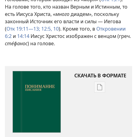
На голове того, кто назван Верным и Истинным, то
есть Иисуса Христа, «
много
диадем», поскольку
законный Источник его власти и силы — Иегова
(
Отк 19:11—13;
12:5,
10
). Кроме того, в
Откровении
6:2
и
14:14
Иисус Христос изображен с венцом (греч.
сте́фанос
) на голове.
СКАЧАТЬ В ФОРМАТЕ
Варианты
загрузки
публикации
Понимание
Писания