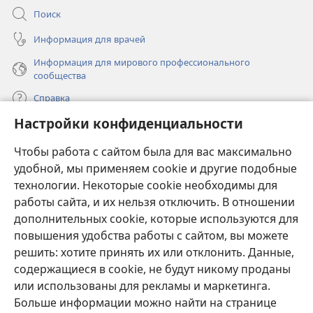
Поиск
Информация для врачей
Информация для мирового профессионального
сообщества
Справка
Настройки конфиденциальности
Пожертвования
(открывается
Чтобы работа с сайтом была для вас максимально
в
новом
удобной, мы применяем cookie и другие подобные
ОНЛАЙН-БИБЛИОТЕКА Сторожевой башни
(открывается
окне)
технологии. Некоторые cookie необходимы для
в
работы сайта, и их нельзя отключить. В отношении
®
JW Hub
новом
(открывается
дополнительных cookie, которые используются для
окне)
в
®
повышения удобства работы с сайтом, вы можете
JW Library
новом
окне)
решить: хотите принять их или отклонить. Данные,
Watchtower Library
содержащиеся в cookie, не будут никому проданы
или использованы для рекламы и маркетинга.
Больше информации можно найти на странице