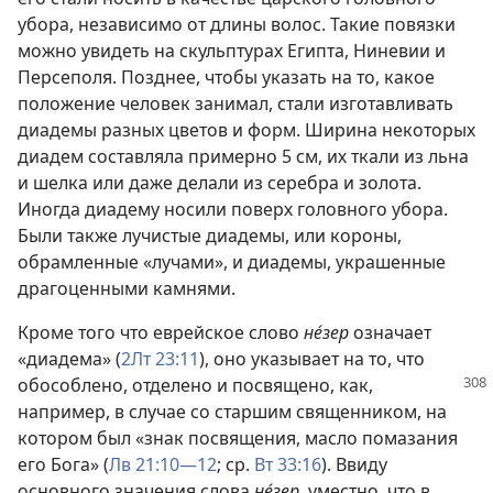
убора, независимо от длины волос. Такие повязки
можно увидеть на скульптурах Египта, Ниневии и
Персеполя. Позднее, чтобы указать на то, какое
положение человек занимал, стали изготавливать
диадемы разных цветов и форм. Ширина некоторых
диадем составляла примерно 5 см, их ткали из льна
и шелка или даже делали из серебра и золота.
Иногда диадему носили поверх головного убора.
Были также лучистые диадемы, или короны,
обрамленные «лучами», и диадемы, украшенные
драгоценными камнями.
Кроме того что еврейское слово
не́зер
означает
«диадема» (
2Лт 23:11
), оно указывает на то, что
обособлено, отделено и посвящено, как,
например, в случае со старшим священником, на
котором был «знак посвящения, масло помазания
его Бога» (
Лв 21:10—12
; ср.
Вт 33:16
). Ввиду
основного значения слова
не́зер
, уместно, что в