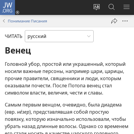
JW.ORG
Войти
(открывается
Изменить
Поиск
ПО
в
язык
по
М
Понимание Писания
новом
сайта
jw.org
окне)
ЧИТАТЬ
Венец
Головной убор, простой или украшенный, который
носили важные персоны, например цари, царицы,
прочие правители, священники и люди, которым
оказывали почести. После Потопа венец стал
символом власти, величия, чести и славы.
Самым первым венцом, очевидно, была диадема
(евр.
не́зер
), представлявшая собой простую
повязку, которую изначально использовали, чтобы
убрать назад длинные волосы. Однако со временем
его стали носить в качестве царского головного