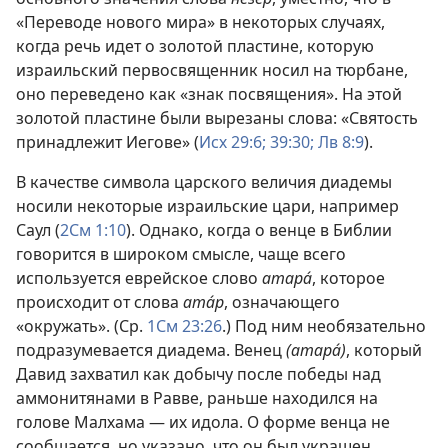
«Переводе нового мира» в некоторых случаях,
когда речь идет о золотой пластине, которую
израильский первосвященник носил на тюрбане,
оно переведено как «знак посвящения». На этой
золотой пластине были вырезаны слова: «Святость
принадлежит Иегове» (
Исх 29:6;
39:30;
Лв 8:9
).
В качестве символа царского величия диадемы
носили некоторые израильские цари, например
Саул (
2См 1:10
). Однако, когда о венце в Библии
говорится в широком смысле, чаще всего
используется еврейское слово
атара́
, которое
происходит от слова
ата́р
, означающего
«окружать». (Ср.
1См 23:26
.) Под ним необязательно
подразумевается диадема. Венец
(атара́)
, который
Давид захватил как добычу после победы над
аммонитянами в Равве, раньше находился на
голове Малхама — их идола. О форме венца не
сообщается, но указано, что он был украшен