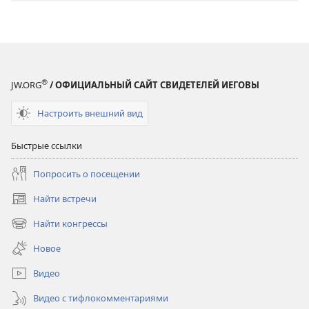
®
JW.ORG
/ ОФИЦИАЛЬНЫЙ САЙТ СВИДЕТЕЛЕЙ ИЕГОВЫ
Настроить внешний вид
Быстрые ссылки
Попросить о посещении
Найти встречи
(открывается
в
Найти конгрессы
(открывается
новом
в
окне)
Новое
новом
окне)
Видео
Видео с тифлокомментариями