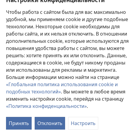
Пожертвования
(открывается
Чтобы работа с сайтом была для вас максимально
в
новом
удобной, мы применяем cookie и другие подобные
ОНЛАЙН-БИБЛИОТЕКА Сторожевой башни
(открывается
окне)
технологии. Некоторые cookie необходимы для
в
работы сайта, и их нельзя отключить. В отношении
®
JW Hub
новом
(открывается
дополнительных cookie, которые используются для
окне)
в
®
повышения удобства работы с сайтом, вы можете
JW Library
новом
окне)
решить: хотите принять их или отклонить. Данные,
Watchtower Library
содержащиеся в cookie, не будут никому проданы
или использованы для рекламы и маркетинга.
Больше информации можно найти на странице
«Глобальная политика использования cookie и
подобных технологий»
. Вы можете в любое время
Copyright
© 2026 Watch Tower Bible and Tract Society of Pennsylvania.
УСЛОВИЯ ИСПОЛЬЗОВАНИЯ
|
ПОЛИТИКА
изменить настройки cookie, перейдя на страницу
КОНФИДЕНЦИАЛЬНОСТИ
|
НАСТРОЙКИ
«Политика конфиденциальности»
.
КОНФИДЕНЦИАЛЬНОСТИ
Принять
Отклонить
Настроить