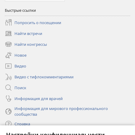
Быстрые ссылки
Попросить о посещении
Найти встречи
(открывается
в
Найти конгрессы
(открывается
новом
в
окне)
Новое
новом
окне)
Видео
Видео с тифлокомментариями
Поиск
Информация для врачей
Информация для мирового профессионального
сообщества
Справка
Настройки конфиденциальности