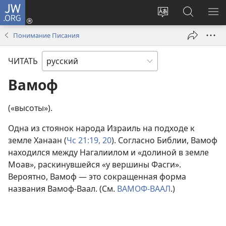
JW.ORG
Войти
(открывается
Изменить
Поиск
ПО
в
язык
по
М
Понимание Писания
новом
сайта
jw.org
окне)
ЧИТАТЬ
Вамоф
(«высоты»).
Одна из стоянок народа Израиль на подходе к
земле Ханаан (
Чс 21:19, 20
). Согласно Библии, Вамоф
находился между Нагалиилом и «долиной в земле
Моав», раскинувшейся «у вершины Фасги».
Вероятно, Вамоф — это сокращенная форма
названия Вамоф-Ваал. (См.
ВАМОФ-ВААЛ
.)