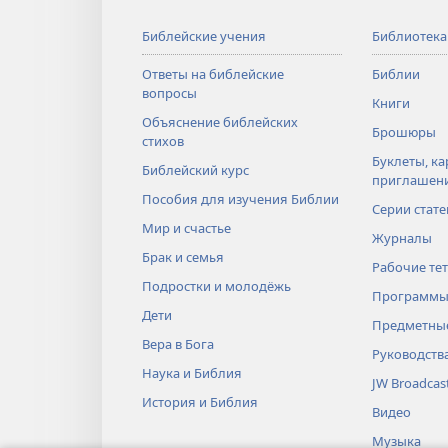
Библейские учения
Библиотека
Ответы на библейские
Библии
вопросы
Книги
Объяснение библейских
Брошюры
стихов
Буклеты, ка
Библейский курс
приглашен
Пособия для изучения Библии
Серии стате
Мир и счастье
Журналы
Брак и семья
Рабочие те
Подростки и молодёжь
Программы
Дети
Предметные
Вера в Бога
Руководств
Наука и Библия
JW Broadcas
История и Библия
Видео
Музыка