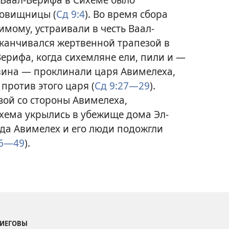
ровищницы (
Сд 9:4
). Во время сбора
мому, устраивали в честь Ваал-
канчивался жертвенной трапезой в
Верифа, когда сихемляне ели, пили и —
вина — проклинали царя Авимелеха,
 против этого царя (
Сд 9:27—29
).
зой со стороны Авимелеха,
хема укрылись в убежище дома Эл-
гда Авимелех и его люди подожгли
46—49
).
 ИЕГОВЫ