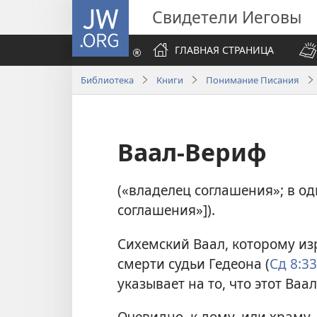
JW.ORG
Свидетели Иеговы
ГЛАВНАЯ СТРАНИЦА
Библиотека
Книги
Понимание Писания
Ваал-Вериф
(«владелец соглашения»; в од
соглашения»]).
Сихемский Ваал, которому из
смерти судьи Гедеона (
Сд 8:33
указывает на то, что этот Ва
Очевидно, к дому, или храму