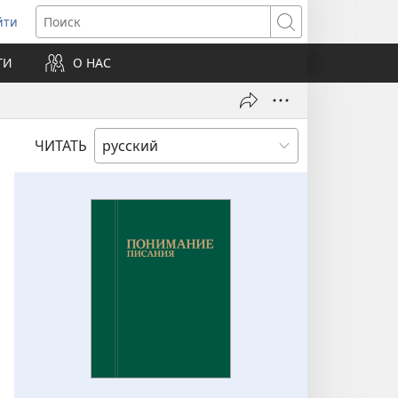
йти
ткрывается
Поиск
ТИ
О НАС
овом
не)
ЧИТАТЬ