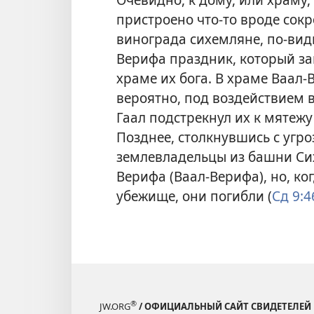
пристроено что-то вроде сок
винограда сихемляне, по-види
Верифа праздник, который за
храме их бога. В храме Ваал-
вероятно, под воздействием 
Гаал подстрекнул их к мятежу
Позднее, столкнувшись с угро
землевладельцы из башни Си
Верифа (Ваал-Верифа), но, ко
убежище, они погибли (
Сд 9:
®
JW.ORG
/ ОФИЦИАЛЬНЫЙ САЙТ СВИДЕТЕЛЕЙ