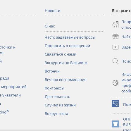
Новости
Быстрые 
Попр
О нас
о по
Найт
Часто задаваемые вопросы
(открывае
в
Попросить о посещении
Виде
рточки и
новом
ия
Связаться с нами
окне)
Поис
й
Экскурсии по Вефилям
Встречи
Инфо
тради
Вечеря воспоминания
миро
проф
 мероприятий
Конгрессы
сооб
 указатели
Деятельность
а
Пож
Случаи из жизни
(открывае
®
ting
в
Вокруг света
новом
ОНЛ
окне)
БИБ
(открывае
Сто