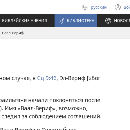
русский
Во
Выберите
(о
язык
в
БИБЛЕЙСКИЕ УЧЕНИЯ
БИБЛИОТЕКА
НОВОС
н
ок
Ваал-Вериф
ном случае, в
Сд 9:46
, Эл-Вериф [«Бог
раильтяне начали поклоняться после
). Имя «Ваал-Вериф», возможно,
ал следил за соблюдением соглашений.
, Ваал-Верифа в Сихеме было