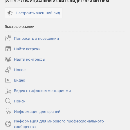
JW.ORG
/ ОФИЦИАЛЬНЫЙ САЙТ СВИДЕТЕЛЕЙ ИЕГОВЫ
Настроить внешний вид
Быстрые ссылки
Попросить о посещении
Найти встречи
(открывается
в
Найти конгрессы
(открывается
новом
в
окне)
Новое
новом
окне)
Видео
Видео с тифлокомментариями
Поиск
Информация для врачей
Информация для мирового профессионального
сообщества