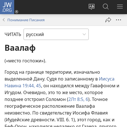
JW.ORG
Войти
(открывается
Изменить
Поиск
ПО
в
язык
по
М
Понимание Писания
новом
сайта
jw.org
окне)
ЧИТАТЬ
Ваалаф
(«место госпожи»).
Город на границе территории, изначально
выделенной Дану. Судя по записанному в
Иисуса
Навина 19:44, 45
, он находился между Гавафоном и
Игудом. Очевидно, это то же место, которое
позднее отстроил Соломон (
2Лт 8:5, 6
). Точное
географическое расположение Ваалафа
неизвестно. По свидетельству Иосифа Флавия
(Иудейские древности. VIII. 6. 1), этот город, как и
Беф-Орон, находился недалеко от Газера, другого