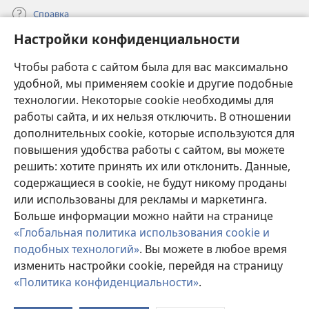
Справка
Настройки конфиденциальности
Пожертвования
(открывается
Чтобы работа с сайтом была для вас максимально
в
новом
удобной, мы применяем cookie и другие подобные
ОНЛАЙН-БИБЛИОТЕКА Сторожевой башни
(открывается
окне)
технологии. Некоторые cookie необходимы для
в
работы сайта, и их нельзя отключить. В отношении
®
JW Hub
новом
(открывается
дополнительных cookie, которые используются для
окне)
в
®
повышения удобства работы с сайтом, вы можете
JW Library
новом
окне)
решить: хотите принять их или отклонить. Данные,
Watchtower Library
содержащиеся в cookie, не будут никому проданы
или использованы для рекламы и маркетинга.
Больше информации можно найти на странице
«Глобальная политика использования cookie и
подобных технологий»
. Вы можете в любое время
Copyright
© 2026 Watch Tower Bible and Tract Society of Pennsylvania.
УСЛОВИЯ ИСПОЛЬЗОВАНИЯ
|
ПОЛИТИКА
изменить настройки cookie, перейдя на страницу
КОНФИДЕНЦИАЛЬНОСТИ
|
НАСТРОЙКИ
«Политика конфиденциальности»
.
КОНФИДЕНЦИАЛЬНОСТИ