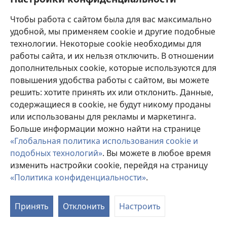
®
JW.ORG
/ ОФИЦИАЛЬНЫЙ САЙТ СВИДЕТЕЛЕЙ ИЕГОВЫ
Чтобы работа с сайтом была для вас максимально
Настроить внешний вид
удобной, мы применяем cookie и другие подобные
технологии. Некоторые cookie необходимы для
Быстрые ссылки
работы сайта, и их нельзя отключить. В отношении
дополнительных cookie, которые используются для
Попросить о посещении
повышения удобства работы с сайтом, вы можете
Найти встречи
решить: хотите принять их или отклонить. Данные,
(открывается
в
содержащиеся в cookie, не будут никому проданы
Найти конгрессы
(открывается
новом
или использованы для рекламы и маркетинга.
в
окне)
Новое
Больше информации можно найти на странице
новом
«Глобальная политика использования cookie и
окне)
Видео
подобных технологий»
. Вы можете в любое время
Видео с тифлокомментариями
изменить настройки cookie, перейдя на страницу
«Политика конфиденциальности»
.
Поиск
Информация для врачей
Принять
Отклонить
Настроить
Информация для мирового профессионального
сообщества