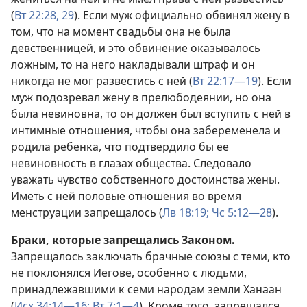
(
Вт 22:28, 29
). Если муж официально обвинял жену в
том, что на момент свадьбы она не была
девственницей, и это обвинение оказывалось
ложным, то на него накладывали штраф и он
никогда не мог развестись с ней (
Вт 22:17—19
). Если
муж подозревал жену в прелюбодеянии, но она
была невиновна, то он должен был вступить с ней в
интимные отношения, чтобы она забеременела и
родила ребенка, что подтвердило бы ее
невиновность в глазах общества. Следовало
уважать чувство собственного достоинства жены.
Иметь с ней половые отношения во время
менструации запрещалось (
Лв 18:19;
Чс 5:12—28
).
Браки, которые запрещались Законом.
Запрещалось заключать брачные союзы с теми, кто
не поклонялся Иегове, особенно с людьми,
принадлежавшими к семи народам земли Ханаан
(
Исх 34:14—16;
Вт 7:1—4
). Кроме того, запрещался