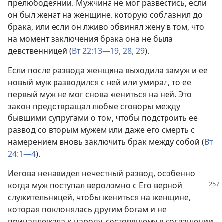
прелюбодеянии. Мужчина не мог развестись, если
он был женат на женщине, которую соблазнил до
брака, или если он лживо обвинял жену в том, что
на момент заключения брака она не была
девственницей (
Вт 22:13—19,
28, 29
).
Если после развода женщина выходила замуж и ее
новый муж разводился с ней или умирал, то ее
первый муж не мог снова жениться на ней. Это
закон предотвращал любые сговоры между
бывшими супругами о том, чтобы подстроить ее
развод со вторым мужем или даже его смерть с
намерением вновь заключить брак между собой (
Вт
24:1—4
).
Иегова ненавидел нечестный развод, особенно
когда муж поступал вероломно с Его верной
служительницей, чтобы жениться на женщине,
которая поклонялась другим богам и не
принадлежала к народу, состоявшему в соглашении