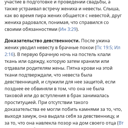
участие в подготовке и проведении свадьбы, а
также устраивал встречу жениха и невесты. Слыша,
как во время пира жених общается с невестой, друг
жениха радовался, понимая, что справился со
своими обязанностями (
Ин 3:29
).
Доказательство девственности.
После ужина
жених уводил невесту в брачные покои (
Пс 19:5;
Ил
2:16
). В первую брачную ночь на постель клали
ткань или одежду, которую затем хранили или
отдавали родителям жены. Пятна крови на этой
ткани подтверждали, что невеста была
девственницей, и служили для нее защитой, если
позднее ее обвиняли в том, что она не была
таковой или до вступления в брак занималась
проституцией. При отсутствии такого
доказательства ее могли побить камнями за то, что,
выходя замуж, она выдала себя за девственницу, и
за то, что она навлекла позор на дом своего отца (
Вт