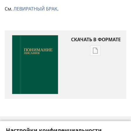
См.
ЛЕВИРАТНЫЙ БРАК
.
СКАЧАТЬ В ФОРМАТЕ
Варианты
загрузки
публикации
Понимание
Писания
Настройки конфиденциальности