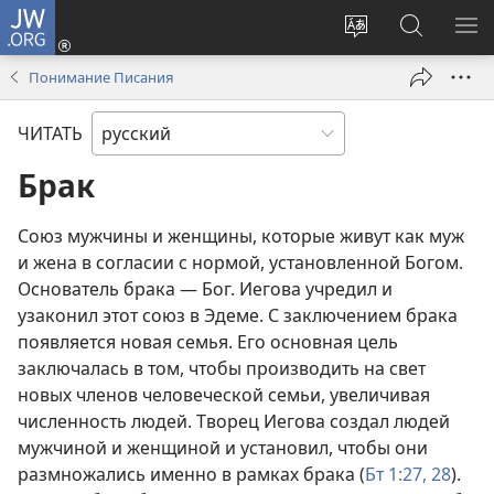
JW.ORG
Войти
(открывается
Изменить
Поиск
ПО
в
язык
по
М
Понимание Писания
новом
сайта
jw.org
окне)
ЧИТАТЬ
Брак
Союз мужчины и женщины, которые живут как муж
и жена в согласии с нормой, установленной Богом.
Основатель брака — Бог. Иегова учредил и
узаконил этот союз в Эдеме. С заключением брака
появляется новая семья. Его основная цель
заключалась в том, чтобы производить на свет
новых членов человеческой семьи, увеличивая
численность людей. Творец Иегова создал людей
мужчиной и женщиной и установил, чтобы они
размножались именно в рамках брака (
Бт 1:27, 28
).