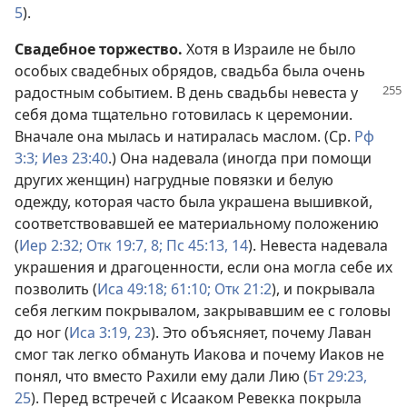
5
).
Свадебное торжество.
Хотя в Израиле не было
особых свадебных обрядов, свадьба была очень
радостным событием. В день свадьбы
невеста у
себя дома тщательно готовилась к церемонии.
Вначале она мылась и натиралась маслом. (Ср.
Рф
3:3;
Иез 23:40
.) Она надевала (иногда при помощи
других женщин) нагрудные повязки и белую
одежду, которая часто была украшена вышивкой,
соответствовавшей ее материальному положению
(
Иер 2:32;
Отк 19:7, 8;
Пс 45:13, 14
). Невеста надевала
украшения и драгоценности, если она могла себе их
позволить (
Иса 49:18;
61:10;
Отк 21:2
), и покрывала
себя легким покрывалом, закрывавшим ее с головы
до ног (
Иса 3:19,
23
). Это объясняет, почему Лаван
смог так легко обмануть Иакова и почему Иаков не
понял, что вместо Рахили ему дали Лию (
Бт 29:23,
25
). Перед встречей с Исааком Ревекка покрыла