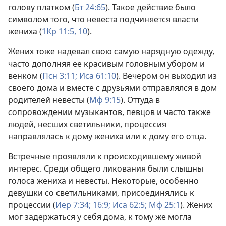
голову платком (
Бт 24:65
). Такое действие было
символом того, что невеста подчиняется власти
жениха (
1Кр 11:5,
10
).
Жених тоже надевал свою самую нарядную одежду,
часто дополняя ее красивым головным убором и
венком (
Псн 3:11;
Иса 61:10
). Вечером он выходил из
своего дома и вместе с друзьями отправлялся в дом
родителей невесты (
Мф 9:15
). Оттуда в
сопровождении музыкантов, певцов и часто также
людей, несших светильники, процессия
направлялась к дому жениха или к дому его отца.
Встречные проявляли к происходившему живой
интерес. Среди общего ликования были слышны
голоса жениха и невесты. Некоторые, особенно
девушки со светильниками, присоединялись к
процессии (
Иер 7:34;
16:9;
Иса 62:5;
Мф 25:1
). Жених
мог задержаться у себя дома, к тому же могла