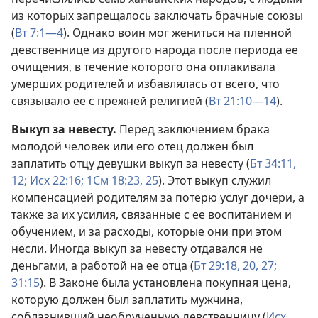
из которых запрещалось заключать брачные союзы
(
Вт 7:1—4
). Однако воин мог жениться на пленной
девственнице из другого народа после периода ее
очищения, в течение которого она оплакивала
умерших родителей и избавлялась от всего, что
связывало ее с прежней религией (
Вт 21:10—14
).
Выкуп за невесту.
Перед заключением брака
молодой человек или его отец должен был
заплатить отцу девушки выкуп за невесту (
Бт 34:11,
12;
Исх 22:16;
1См 18:23,
25
). Этот выкуп служил
компенсацией родителям за потерю услуг дочери, а
также за их усилия, связанные с ее воспитанием и
обучением, и за расходы, которые они при этом
несли. Иногда выкуп за невесту отдавался не
деньгами, а работой на ее отца (
Бт 29:18,
20,
27;
31:15
). В Законе была установлена покупная цена,
которую должен был заплатить мужчина,
соблазнивший необрученную девственницу (
Исх