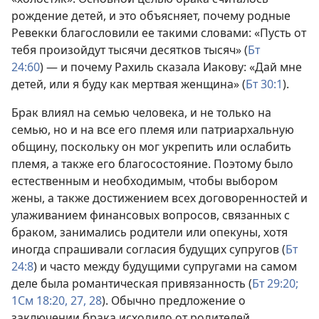
рождение детей, и это объясняет, почему родные
Ревекки благословили ее такими словами: «Пусть от
тебя произойдут тысячи десятков тысяч» (
Бт
24:60
) — и почему Рахиль сказала Иакову: «Дай мне
детей, или я буду как мертвая женщина» (
Бт 30:1
).
Брак влиял на семью человека, и не только на
семью, но и на все его племя или патриархальную
общину, поскольку он мог укрепить или ослабить
племя, а также его благосостояние. Поэтому было
естественным и необходимым, чтобы выбором
жены, а также достижением всех договоренностей и
улаживанием финансовых вопросов, связанных с
браком, занимались родители или опекуны, хотя
иногда спрашивали согласия будущих супругов (
Бт
24:8
) и часто между будущими супругами на самом
деле была романтическая привязанность (
Бт 29:20;
1См 18:20,
27, 28
). Обычно предложение о
заключении брака исходило от родителей