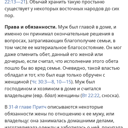
22:13—21
). Обычай хранить такую простыню
существует у некоторых восточных народов до сих
пор.
Права и обязанности.
Муж был главой в доме, и
именно он принимал окончательные решения в
вопросах, затрагивающих благополучие семьи, в
том числе ее материальное благосостояние. Он мог
даже отменить обет, данный его женой или
дочерью, если считал, что исполнение этого обета
пошло бы во вред семье. Очевидно, такой властью
обладал и тот, кто был еще только обручен с
женщиной (
Чс 30:3—8,
10—15
). Муж был
господином и хозяином в доме и считался
владельцем (евр.
ба́ал
) женщины (
Вт 22:22
, сноска).
В
31-й главе Притч
описываются некоторые
обязанности жены по отношению к ее мужу, или
владельцу: она занималась домашними делами,
изготавливала одежду и заботилась о ней, покупала