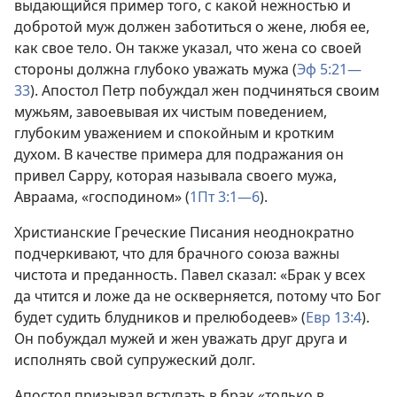
выдающийся пример того, с какой нежностью и
добротой муж должен заботиться о жене, любя ее,
как свое тело. Он также указал, что жена со своей
стороны должна глубоко уважать мужа (
Эф 5:21—
33
). Апостол Петр побуждал жен подчиняться своим
мужьям, завоевывая их чистым поведением,
глубоким уважением и спокойным и кротким
духом. В качестве примера для подражания он
привел Сарру, которая называла своего мужа,
Авраама, «господином» (
1Пт 3:1—6
).
Христианские Греческие Писания неоднократно
подчеркивают, что для брачного союза важны
чистота и преданность. Павел сказал: «Брак у всех
да чтится и ложе да не оскверняется, потому что Бог
будет судить блудников и прелюбодеев» (
Евр 13:4
).
Он побуждал мужей и жен уважать друг друга и
исполнять свой супружеский долг.
Апостол призывал вступать в брак «только в