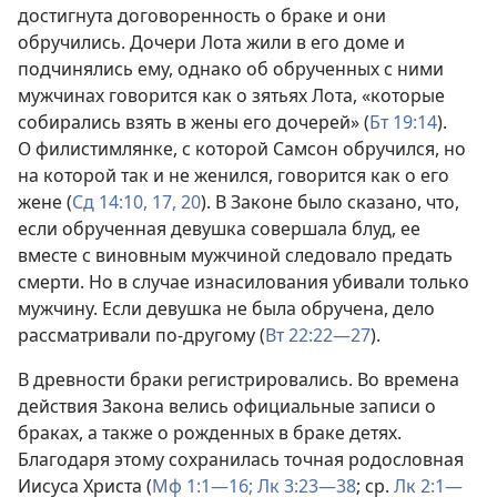
достигнута договоренность о браке и они
обручились. Дочери Лота жили в его доме и
подчинялись ему, однако об обрученных с ними
мужчинах говорится как о зятьях Лота, «которые
собирались взять в жены его дочерей» (
Бт 19:14
).
О филистимлянке, с которой Самсон обручился, но
на которой так и не женился, говорится как о его
жене (
Сд 14:10,
17,
20
). В Законе было сказано, что,
если обрученная девушка совершала блуд, ее
вместе с виновным мужчиной следовало предать
смерти. Но в случае изнасилования убивали только
мужчину. Если девушка не была обручена, дело
рассматривали по-другому (
Вт 22:22—27
).
В древности браки регистрировались. Во времена
действия Закона велись официальные записи о
браках, а также о рожденных в браке детях.
Благодаря этому сохранилась точная родословная
Иисуса Христа (
Мф 1:1—16;
Лк 3:23—38
; ср.
Лк 2:1—