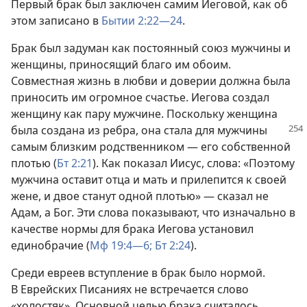
Первый брак был заключен самим Иеговой, как об
этом записано в
Бытии 2:22—24
.
Брак был задуман как постоянный союз мужчины и
женщины, приносящий благо им обоим.
Совместная жизнь в любви и доверии должна была
приносить им огромное счастье. Иегова создал
женщину как пару мужчине. Поскольку женщина
была создана из ребра, она стала для
мужчины
самым близким родственником — его собственной
плотью (
Бт 2:21
). Как показал Иисус, слова: «Поэтому
мужчина оставит отца и мать и прилепится к своей
жене, и двое станут одной плотью» — сказал не
Адам, а Бог. Эти слова показывают, что изначально в
качестве нормы для брака Иегова установил
единобрачие (
Мф 19:4—6;
Бт 2:24
).
Среди евреев вступление в брак было нормой.
В Еврейских Писаниях не встречается слово
«холостяк». Основной целью брака считалось