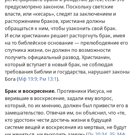
предусмотрено законом. Поскольку светские
власти, или «кесарь», следят за заключением и
расторжением браков, христиане должны
обращаться к ним, чтобы узаконить свой брак.
И если христианин решает расторгнуть брак, имея
на то библейское основание — прелюбодеяние его
спутника жизни, он должен по возможности
получить официальный развод. Христианин,
который вступает в новый брак, не соблюдая
требования Библии и государства, нарушает законы
Бога (
Мф 19:9;
Рм 13:1
).
Брак и воскресение.
Противники Иисуса, не
верившие в воскресение, задали ему вопрос,
который, по их мнению, должен был привести его в
замешательство. Отвечая им, он объяснил, что «те,
кто удостоен чести достичь жизни в будущей
системе вещей и воскресения из мертвых, не будут
ни жениться, ни выходить замуж» (
Лк 20:34, 35;
Мф