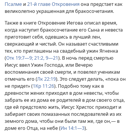
Псалме
и
21-й главе Откровения
она предстает как
великолепно украшенная для бракосочетания.
Также в книге Откровение Иегова описал время,
когда наступит бракосочетание его Сына и невеста
приготовит себя, одевшись в лучший лен,
сверкающий и чистый. Он называет счастливыми
тех, кто приглашены на свадебный ужин Ягненка
(
Отк 19:7—9;
21:2,
9—21
). В ночь перед смертью
Иисус ввел Ужин Господа, или Вечерю
воспоминания своей смерти, и повелел ученикам
отмечать его (
Лк 22:19
). Это следует делать, «пока он
не придет» (
1Кр 11:26
). Подобно тому как в
древности жених приходил в дом невесты, чтобы
забрать ее из дома ее родителей в дом своего отца,
где ей предстояло жить, Иисус Христос приходит и
забирает своих помазанных последователей из их
земного дома, чтобы они были там же, где он,— в
доме его Отца, на небе (
Ин 14:1—3
).