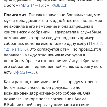
с Богом (
Мл 2:14—16
; см.
РАЗВОД
).
Полигамия.
Так как изначально Бог замыслил, что
муж и жена должны стать одной плотью, полигамия
не входила в его намерение и она запрещена в
христианском собрании. Надзиратели и служебные
помощники, которым следует подавать пример
собранию, должны иметь только одну жену (
1Тм 3:2,
12;
Тит 1:5, 6
). Это согласуется с тем, что проводится
параллель между отношениями супругов в
достойном браке и отношениями Иисуса Христа и
его собрания — единственной жены, которая у него
есть (
Эф 5:21—33
).
Как и развод, полигамия не была предусмотрена
Богом изначально, но он допускал ее до
возникновения христианского собрания. Она
появилась вскоре после согрешения Адама.
В Библии о ней впервые упоминается в связи с