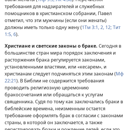
требования для надзирателей и служебных
помощников в христианском собрании, Павел
отметил, что эти мужчины (если они женаты)
должны иметь только одну жену (
1Тм 3:1, 2,
12;
Тит
1:5, 6
).
Христиане и светские законы о браке.
Сегодня в
большинстве стран мира порядок заключения и
расторжения брака регулируется законами,
установленными властями, или «кесарем», и
христианам следует подчиняться этим законам (
Мф
22:21
). В Библии не содержится требования
проводить религиозную церемонию
бракосочетания или обращаться к услугам
священника. Судя по тому как заключались браки в
библейские времена, неизменным остается
требование оформлять брак в согласии с законами
страны, в которой он заключается, а также
регистрировать браки и рождение детей, если это