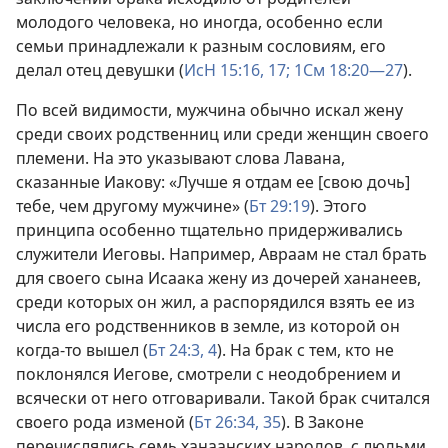
молодого человека, но иногда, особенно если
семьи принадлежали к разным сословиям, его
делал отец девушки (
ИсН 15:16, 17;
1См 18:20—27
).
По всей видимости, мужчина обычно искал жену
среди своих родственниц или среди женщин своего
племени. На это указывают слова Лавана,
сказанные Иакову: «Лучше я отдам ее [свою дочь]
тебе, чем другому мужчине» (
Бт 29:19
). Этого
принципа особенно тщательно придерживались
служители Иеговы. Например, Авраам не стал брать
для своего сына Исаака жену из дочерей хананеев,
среди которых он жил, а распорядился взять ее из
числа его родственников в земле, из которой он
когда-то вышел (
Бт 24:3, 4
). На брак с тем, кто не
поклонялся Иегове, смотрели с неодобрением и
всячески от него отговаривали. Такой брак считался
своего рода изменой (
Бт 26:34, 35
). В Законе
перечислялись семь ханаанских народов, с людьми