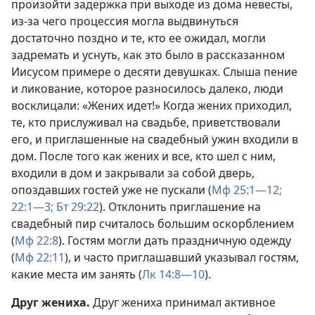
произойти задержка при выходе из дома невесты,
из-за чего процессия могла выдвинуться
достаточно поздно и те, кто ее ожидал, могли
задремать и уснуть, как это было в рассказанном
Иисусом примере о десяти девушках. Слыша пение
и ликование, которое разносилось далеко, люди
восклицали: «Жених идет!» Когда жених приходил,
те, кто прислуживал на свадьбе, приветствовали
его, и приглашенные на свадебный ужин входили в
дом. После того как жених и все, кто шел с ним,
входили в дом и закрывали за собой дверь,
опоздавших гостей уже не пускали (
Мф 25:1—12;
22:1—3;
Бт 29:22
). Отклонить приглашение на
свадебный пир считалось большим оскорблением
(
Мф 22:8
). Гостям могли дать праздничную одежду
(
Мф 22:11
), и часто приглашавший указывал гостям,
какие места им занять (
Лк 14:8—10
).
Друг жениха.
Друг жениха принимал активное