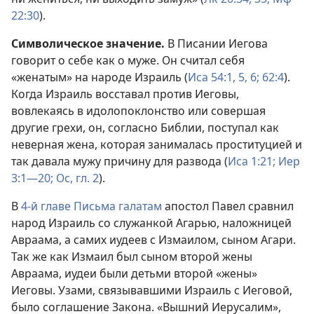
22:30
).
Символическое значение.
В Писании Иегова
говорит о себе как о муже. Он считал себя
«женатым» на народе Израиль (
Иса 54:1,
5, 6;
62:4
).
Когда Израиль восставал против Иеговы,
вовлекаясь в идолопоклонство или совершая
другие грехи, он, согласно Библии, поступал как
неверная жена, которая занималась проституцией и
так давала мужу причину для развода (
Иса 1:21;
Иер
3:1—20;
Ос, гл. 2
).
В
4-й главе Письма галатам
апостол Павел сравнил
народ Израиль со служанкой Агарью, наложницей
Авраама, а самих иудеев с Измаилом, сыном Агари.
Так же как Измаил был сыном второй жены
Авраама, иудеи были детьми второй «жены»
Иеговы. Узами, связывавшими Израиль с Иеговой,
было соглашение Закона. «Вышний Иерусалим»,