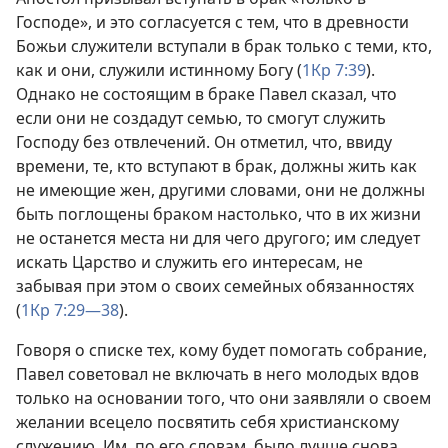
Господе», и это согласуется с тем, что в древности
Божьи служители вступали в брак только с теми, кто,
как и они, служили истинному Богу (
1Кр 7:39
).
Однако не состоящим в браке Павел сказал, что
если они не создадут семью, то смогут служить
Господу без отвлечений. Он отметил, что, ввиду
времени, те, кто вступают в брак, должны жить как
не имеющие жен, другими словами, они не должны
быть поглощены браком настолько, что в их жизни
не останется места ни для чего другого; им следует
искать Царство и служить его интересам, не
забывая при этом о своих семейных обязанностях
(
1Кр 7:29—38
).
Говоря о списке тех, кому будет помогать собрание,
Павел советовал не включать в него молодых вдов
только на основании того, что они заявляли о своем
желании всецело посвятить себя христианскому
служению. Им, по его словам, было лучше снова