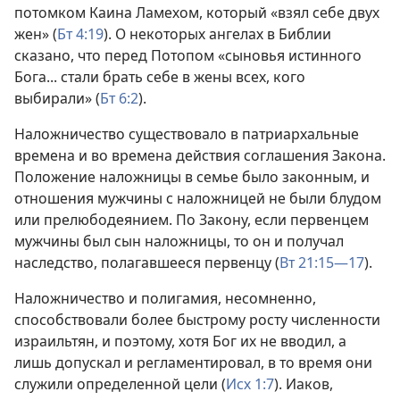
потомком Каина Ламехом, который «взял себе двух
жен» (
Бт 4:19
). О некоторых ангелах в Библии
сказано, что перед Потопом «сыновья истинного
Бога... стали брать себе в жены всех, кого
выбирали» (
Бт 6:2
).
Наложничество существовало в патриархальные
времена и во времена действия соглашения Закона.
Положение наложницы в семье было законным, и
отношения мужчины с наложницей не были блудом
или прелюбодеянием. По Закону, если первенцем
мужчины был сын наложницы, то он и получал
наследство, полагавшееся первенцу (
Вт 21:15—17
).
Наложничество и полигамия, несомненно,
способствовали более быстрому росту численности
израильтян, и поэтому, хотя Бог их не вводил, а
лишь допускал и регламентировал, в то время они
служили определенной цели (
Исх 1:7
). Иаков,