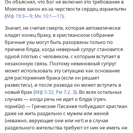
Он объяснил, что Бог не включил это требование в
Моисеев закон из-за черствости сердец израильтян
(
Мф 19:3—9;
Мк 10:1—11
).
Значит, не считая смерти, которая автоматически
кладет конец браку, в христианском собрании
брачные узы могут быть разорваны только по
причине блуда, когда неверный супруг становится
одной плотью с человеком, с которым вступает в
незаконную связь. Поэтому невиновный супруг
может использовать эту ситуацию как основание
для расторжения брака (если он решает
развестись), и после развода он может вступить в
новый брак (
Мф 5:32;
Рм 7:2, 3
). Во всех остальных
случаях — когда речь не идет о блуде (греч.
порне́йа
) — Греческие Писания побуждают христиан
даже не жить раздельно с мужем или женой
(неважно, верующие они или нет) и в случае
раздельного жительства требуют от них не иметь ни