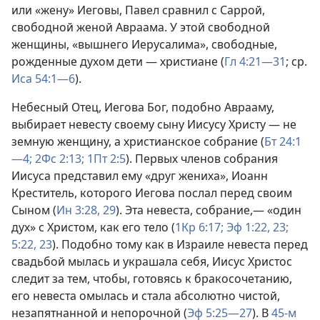
или «жену» Иеговы, Павел сравнил с Саррой,
свободной женой Авраама. У этой свободной
женщины, «вышнего Иерусалима», свободные,
рожденные духом дети — христиане (
Гл 4:21—31
; ср.
Иса 54:1—6
).
Небесный Отец, Иегова Бог, подобно Аврааму,
выбирает невесту своему сыну Иисусу Христу — не
земную женщину, а христианское собрание (
Бт 24:1
—4;
2Фс 2:13;
1Пт 2:5
). Первых членов собрания
Иисуса представил ему «друг жениха», Иоанн
Креститель, которого Иегова послал перед своим
Сыном (
Ин 3:28, 29
). Эта невеста, собрание,— «один
дух» с Христом, как его тело (
1Кр 6:17;
Эф 1:22, 23;
5:22, 23
). Подобно тому как в Израиле невеста перед
свадьбой мылась и украшала себя, Иисус Христос
следит за тем, чтобы, готовясь к бракосочетанию,
его невеста омылась и стала абсолютно чистой,
незапятнанной и непорочной (
Эф 5:25—27
). В
45-м