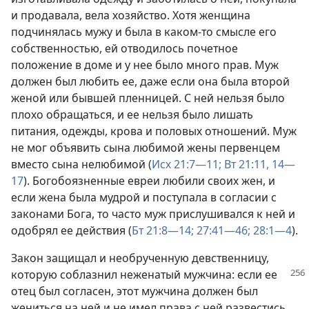
и продавала, вела хозяйство. Хотя женщина
подчинялась мужу и была в каком-то смысле его
собственностью, ей отводилось почетное
положение в доме и у нее было много прав. Муж
должен был любить ее, даже если она была второй
женой или бывшей пленницей. С ней нельзя было
плохо обращаться, и ее нельзя было лишать
питания, одежды, крова и половых отношений. Муж
не мог объявить сына любимой жены первенцем
вместо сына нелюбимой (
Исх 21:7—11;
Вт 21:11,
14—
17
). Богобоязненные евреи любили своих жен, и
если жена была мудрой и поступала в согласии с
законами Бога, то часто муж прислушивался к ней и
одобрял ее действия (
Бт 21:8—14;
27:41—46;
28:1—4
).
Закон защищал и необрученную девственницу,
которую соблазнил неженатый мужчина:
если ее
отец был согласен, этот мужчина должен был
жениться на ней и не имел права с ней развестись