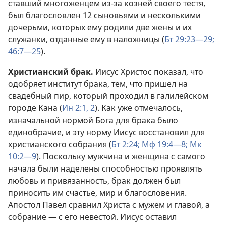
ставший многоженцем из-за козней своего тестя,
был благословлен 12 сыновьями и несколькими
дочерьми, которых ему родили две жены и их
служанки, отданные ему в наложницы (
Бт 29:23—29;
46:7—25
).
Христианский брак.
Иисус Христос показал, что
одобряет институт брака, тем, что пришел на
свадебный пир, который проходил в галилейском
городе Кана (
Ин 2:1, 2
). Как уже отмечалось,
изначальной нормой Бога для брака было
единобрачие, и эту норму Иисус восстановил для
христианского собрания (
Бт 2:24;
Мф 19:4—8;
Мк
10:2—9
). Поскольку мужчина и женщина с самого
начала были наделены способностью проявлять
любовь и привязанность, брак должен был
приносить им счастье, мир и благословения.
Апостол Павел сравнил Христа с мужем и главой, а
собрание — с его невестой. Иисус оставил