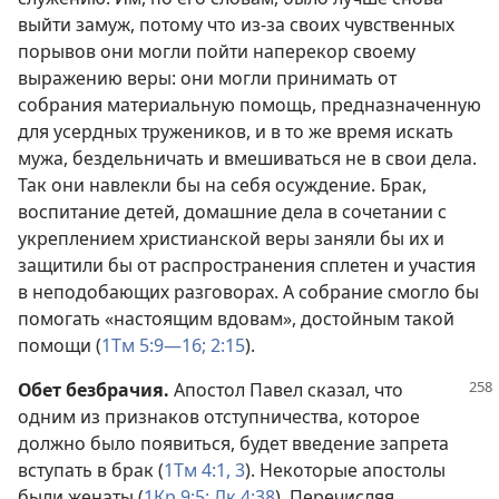
выйти замуж, потому что из-за своих чувственных
порывов они могли пойти наперекор своему
выражению веры: они могли принимать от
собрания материальную помощь, предназначенную
для усердных тружеников, и в то же время искать
мужа, бездельничать и вмешиваться не в свои дела.
Так они навлекли бы на себя осуждение. Брак,
воспитание детей, домашние дела в сочетании с
укреплением христианской веры заняли бы их и
защитили бы от распространения сплетен и участия
в неподобающих разговорах. А собрание смогло бы
помогать «настоящим вдовам», достойным такой
помощи (
1Тм 5:9—16;
2:15
).
Обет безбрачия.
Апостол Павел сказал, что
одним из признаков отступничества, которое
должно было появиться, будет введение запрета
вступать в брак (
1Тм 4:1,
3
). Некоторые апостолы
были женаты (
1Кр 9:5;
Лк 4:38
). Перечисляя