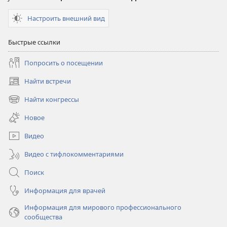
Настроить внешний вид
Быстрые ссылки
Попросить о посещении
Найти встречи
(открывается
в
Найти конгрессы
(открывается
новом
в
окне)
Новое
новом
окне)
Видео
Видео с тифлокомментариями
Поиск
Информация для врачей
Информация для мирового профессионального
сообщества