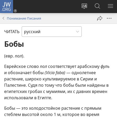
JW.ORG
Войти
(открывается
Изменить
Поиск
ПО
в
язык
по
М
Понимание Писания
новом
сайта
jw.org
окне)
ЧИТАТЬ
Бобы
(евр.
пол
).
Еврейское слово
пол
соответствует арабскому
фуль
и обозначает бобы
(Vicia faba)
— однолетнее
растение, широко культивируемое в Сирии и
Палестине. Судя по тому что бобы были найдены в
египетских гробах с мумиями, их с давних времен
использовали в Египте.
Бобы — это холодостойкое растение с прямым
стеблем высотой около 1 м, которое во время