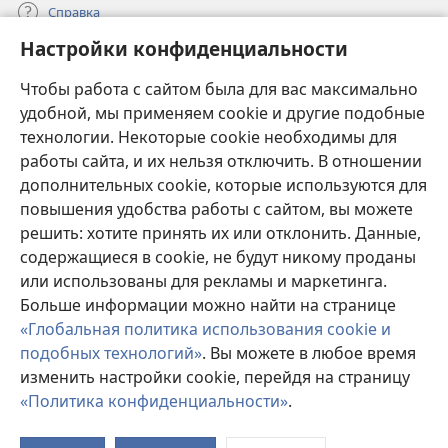
Справка
Настройки конфиденциальности
Пожертвования
(открывается
Чтобы работа с сайтом была для вас максимально
в
новом
удобной, мы применяем cookie и другие подобные
ОНЛАЙН-БИБЛИОТЕКА Сторожевой башни
(открывается
окне)
технологии. Некоторые cookie необходимы для
в
работы сайта, и их нельзя отключить. В отношении
®
JW Hub
новом
(открывается
дополнительных cookie, которые используются для
окне)
в
®
повышения удобства работы с сайтом, вы можете
JW Library
новом
окне)
решить: хотите принять их или отклонить. Данные,
Watchtower Library
содержащиеся в cookie, не будут никому проданы
или использованы для рекламы и маркетинга.
Больше информации можно найти на странице
«Глобальная политика использования cookie и
подобных технологий»
. Вы можете в любое время
Copyright
© 2026 Watch Tower Bible and Tract Society of Pennsylvania.
УСЛОВИЯ ИСПОЛЬЗОВАНИЯ
|
ПОЛИТИКА
изменить настройки cookie, перейдя на страницу
КОНФИДЕНЦИАЛЬНОСТИ
|
НАСТРОЙКИ
«Политика конфиденциальности»
.
КОНФИДЕНЦИАЛЬНОСТИ