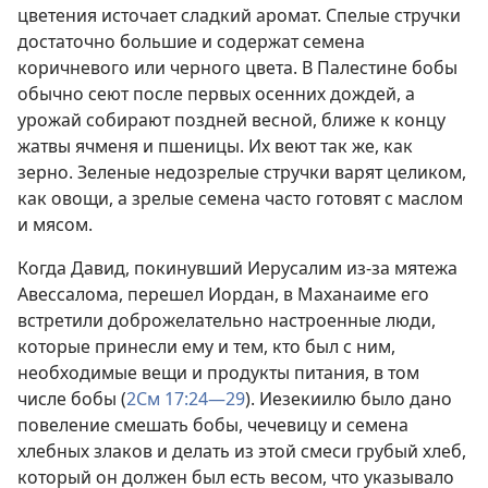
цветения источает сладкий аромат. Спелые стручки
достаточно большие и содержат семена
коричневого или черного цвета. В Палестине бобы
обычно сеют после первых осенних дождей, а
урожай собирают поздней весной, ближе к концу
жатвы ячменя и пшеницы. Их веют так же, как
зерно. Зеленые недозрелые стручки варят целиком,
как овощи, а зрелые семена часто готовят с маслом
и мясом.
Когда Давид, покинувший Иерусалим из-за мятежа
Авессалома, перешел Иордан, в Маханаиме его
встретили доброжелательно настроенные люди,
которые принесли ему и тем, кто был с ним,
необходимые вещи и продукты питания, в том
числе бобы (
2См 17:24—29
). Иезекиилю было дано
повеление смешать бобы, чечевицу и семена
хлебных злаков и делать из этой смеси грубый хлеб,
который он должен был есть весом, что указывало