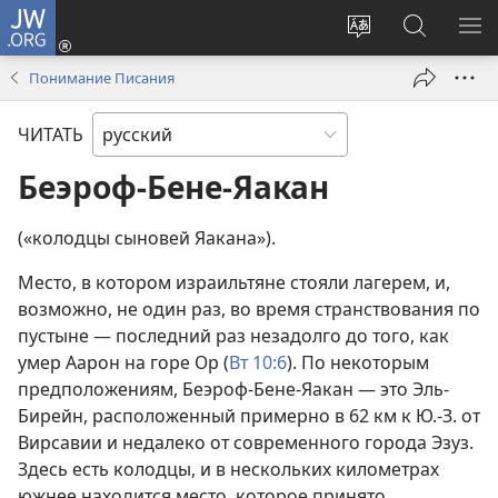
JW.ORG
Войти
(открывается
Изменить
Поиск
ПО
в
язык
по
М
Понимание Писания
новом
сайта
jw.org
окне)
ЧИТАТЬ
Беэроф-Бене-Яакан
(«колодцы сыновей Яакана»).
Место, в котором израильтяне стояли лагерем, и,
возможно, не один раз, во время странствования по
пустыне — последний раз незадолго до того, как
умер Аарон на горе Ор (
Вт 10:6
). По некоторым
предположениям, Беэроф-Бене-Яакан — это Эль-
Бирейн, расположенный примерно в 62 км к Ю.-З. от
Вирсавии и недалеко от современного города Эзуз.
Здесь есть колодцы, и в нескольких километрах
южнее находится место, которое принято