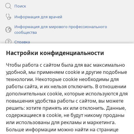
Поиск
Информация для врачей
Информация для мирового профессионального
сообщества
Справка
Настройки конфиденциальности
Пожертвования
(открывается
Чтобы работа с сайтом была для вас максимально
в
новом
удобной, мы применяем cookie и другие подобные
ОНЛАЙН-БИБЛИОТЕКА Сторожевой башни
(открывается
окне)
технологии. Некоторые cookie необходимы для
в
работы сайта, и их нельзя отключить. В отношении
®
JW Hub
новом
(открывается
дополнительных cookie, которые используются для
окне)
в
®
повышения удобства работы с сайтом, вы можете
JW Library
новом
окне)
решить: хотите принять их или отклонить. Данные,
Watchtower Library
содержащиеся в cookie, не будут никому проданы
или использованы для рекламы и маркетинга.
Больше информации можно найти на странице