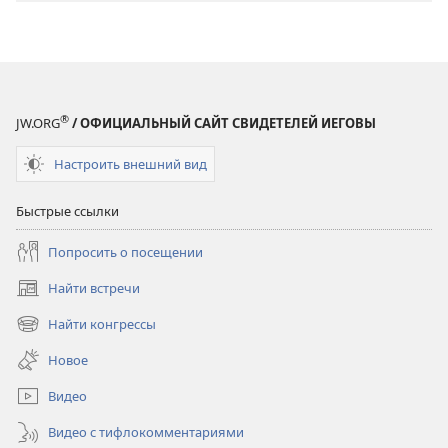
®
JW.ORG
/ ОФИЦИАЛЬНЫЙ САЙТ СВИДЕТЕЛЕЙ ИЕГОВЫ
Настроить внешний вид
Быстрые ссылки
Попросить о посещении
Найти встречи
(открывается
в
Найти конгрессы
(открывается
новом
в
окне)
Новое
новом
окне)
Видео
Видео с тифлокомментариями