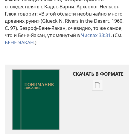
отождествлять с Кадес-Варни. Археолог Нельсон
Глюк говорит: «В этой области необычайно много
древних руин» (Glueck N. Rivers in the Desert. 1960.
С. 97). Беэроф-Бене-Яакан, очевидно, то же самое,
что и Бене-Яакан, упомянутый в
Числах 33:31
. (См.
БЕНЕ-ЯАКАН
.)
СКАЧАТЬ В ФОРМАТЕ
Варианты
загрузки
публикации
Понимание
Писания