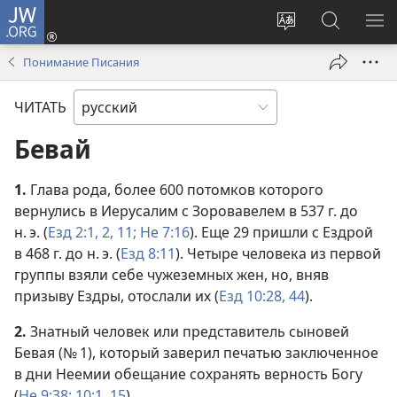
JW.ORG
Войти
(открывается
Изменить
Поиск
ПО
в
язык
по
М
Понимание Писания
новом
сайта
jw.org
окне)
ЧИТАТЬ
Бевай
1.
Глава рода, более 600 потомков которого
вернулись в Иерусалим с Зоровавелем в 537 г. до
н. э. (
Езд 2:1, 2,
11;
Не 7:16
). Еще 29 пришли с Ездрой
в 468 г. до н. э. (
Езд 8:11
). Четыре человека из первой
группы взяли себе чужеземных жен, но, вняв
призыву Ездры, отослали их (
Езд 10:28,
44
).
2.
Знатный человек или представитель сыновей
Бевая (№ 1), который заверил печатью заключенное
в дни Неемии обещание сохранять верность Богу
(
Не 9:38;
10:1,
15
).