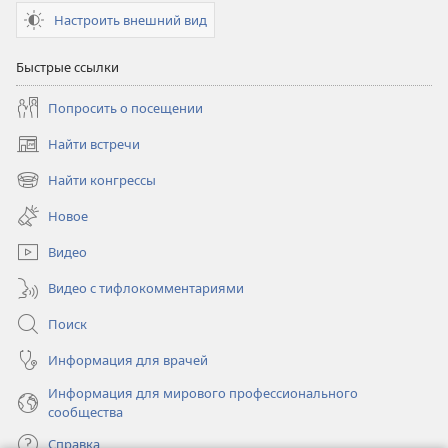
Настроить внешний вид
Быстрые ссылки
Попросить о посещении
Найти встречи
(открывается
в
Найти конгрессы
(открывается
новом
в
окне)
Новое
новом
окне)
Видео
Видео с тифлокомментариями
Поиск
Информация для врачей
Информация для мирового профессионального
сообщества
Справка