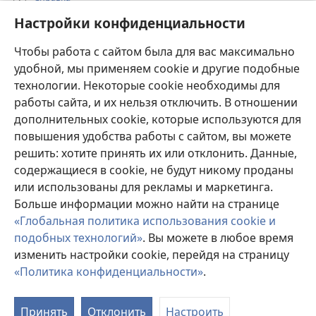
Настройки конфиденциальности
Пожертвования
(открывается
Чтобы работа с сайтом была для вас максимально
в
новом
удобной, мы применяем cookie и другие подобные
ОНЛАЙН-БИБЛИОТЕКА Сторожевой башни
(открывается
окне)
технологии. Некоторые cookie необходимы для
в
работы сайта, и их нельзя отключить. В отношении
®
JW Hub
новом
(открывается
дополнительных cookie, которые используются для
окне)
в
®
повышения удобства работы с сайтом, вы можете
JW Library
новом
окне)
решить: хотите принять их или отклонить. Данные,
Watchtower Library
содержащиеся в cookie, не будут никому проданы
или использованы для рекламы и маркетинга.
Больше информации можно найти на странице
«Глобальная политика использования cookie и
подобных технологий»
. Вы можете в любое время
Copyright
© 2026 Watch Tower Bible and Tract Society of Pennsylvania.
УСЛОВИЯ ИСПОЛЬЗОВАНИЯ
|
ПОЛИТИКА
изменить настройки cookie, перейдя на страницу
КОНФИДЕНЦИАЛЬНОСТИ
|
НАСТРОЙКИ
«Политика конфиденциальности»
.
КОНФИДЕНЦИАЛЬНОСТИ
Принять
Отклонить
Настроить