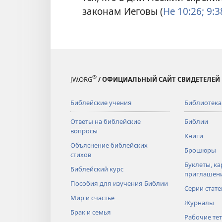
законам Иеговы (
Не 10:26;
9:3
®
JW.ORG
/ ОФИЦИАЛЬНЫЙ САЙТ СВИДЕТЕЛЕЙ
Библейские учения
Библиотека
Ответы на библейские
Библии
вопросы
Книги
Объяснение библейских
Брошюры
стихов
Буклеты, ка
Библейский курс
приглашен
Пособия для изучения Библии
Серии стате
Мир и счастье
Журналы
Брак и семья
Рабочие те