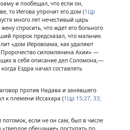
оаму и пообещал, что если он,
е, то Иегова упрочит его дом (
1Цр
Спустя много лет нечестивый царь
жену спросить, что ждет его больного
ший пророк предсказал, что мальчик
алит «дом Иеровоама, как удаляют
 «Пророчество силомлянина Ахии» —
ющих в себя описание дел Соломона,—
 когда Ездра начал составлять
заговор против Надава и занявшего
л к племени Иссахара (
1Цр 15:27,
33;
 потомок, если не он сам, был в числе
л «твердое обещание» поступать по