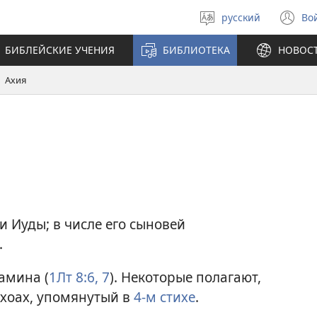
русский
Во
Выберите
(о
язык
в
БИБЛЕЙСКИЕ УЧЕНИЯ
БИБЛИОТЕКА
НОВОС
н
ок
Ахия
 Иуды; в числе его сыновей
.
амина (
1Лт 8:6, 7
). Некоторые полагают,
 Ахоах, упомянутый в
4-м стихе
.