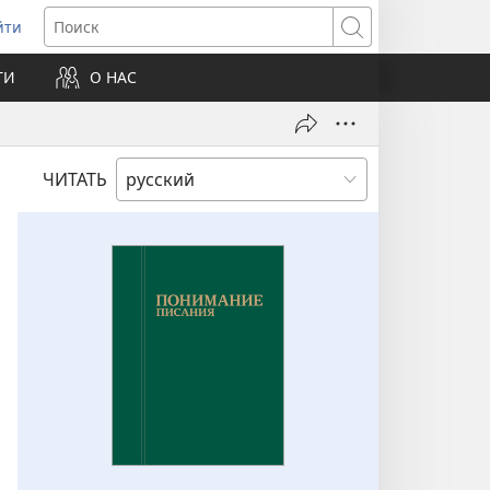
йти
ткрывается
Поиск
ТИ
О НАС
овом
не)
ЧИТАТЬ