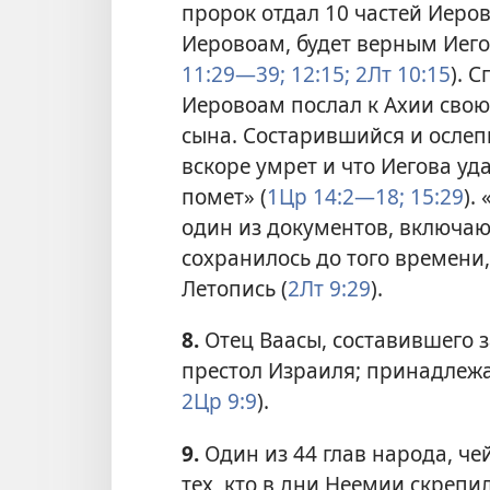
пророк отдал 10 частей Иеров
Иеровоам, будет верным Иегов
11:29—39;
12:15;
2Лт 10:15
). 
Иеровоам послал к Ахии свою 
сына. Состарившийся и ослеп
вскоре умрет и что Иегова уд
помет» (
1Цр 14:2—18;
15:29
).
один из документов, включа
сохранилось до того времени,
Летопись (
2Лт 9:29
).
8.
Отец Ваасы, составившего 
престол Израиля; принадлежа
2Цр 9:9
).
9.
Один из 44 глав народа, чей
тех, кто в дни Неемии скрепи