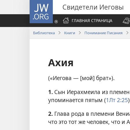
JW.ORG
Свидетели Иеговы
ГЛАВНАЯ СТРАНИЦА
Библиотека
Книги
Понимание Писания
Ахия
(«Иегова — [мой] брат»).
1.
Сын Иерахмеила из племени
упоминается пятым (
1Лт 2:25
)
2.
Глава рода в племени Вени
что это тот же человек, что и