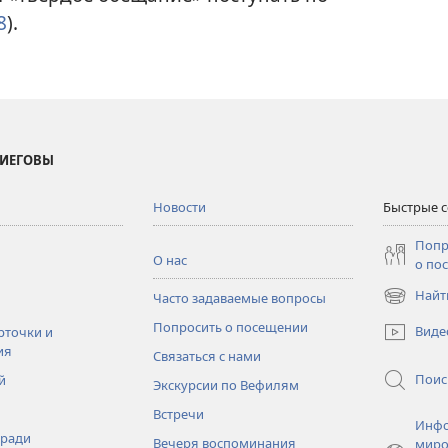
8
).
 ИЕГОВЫ
Новости
Быстрые 
Попр
О нас
о по
Найт
Часто задаваемые вопросы
(открывае
в
Попросить о посещении
Виде
рточки и
новом
ия
Связаться с нами
окне)
Поис
й
Экскурсии по Вефилям
Встречи
Инфо
тради
Вечеря воспоминания
миро