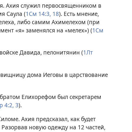
я. Ахия служил первосвященником в
я Саула (
1См 14:3,
18
). Есть мнение,
елеха, либо самим Ахимелехом (при
емент «я» заменялся на «мелех») (
1См
войске Давида, пелонитянин (
1Лт
овищницу дома Иеговы в царствование
 братом Елихорефом был секретарем
 4:2, 3
).
ломе. Ахия предсказал, как будет
 Разорвав новую одежду на 12 частей,