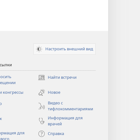
Настроить внешний вид
ссылки
осить
Найти встречи
(открывается
сещении
в
новом
и конгрессы
Новое
тся
окне)
Видео с
о
тифлокомментариями
Информация для
к
врачей
рмация для
Справка
вого