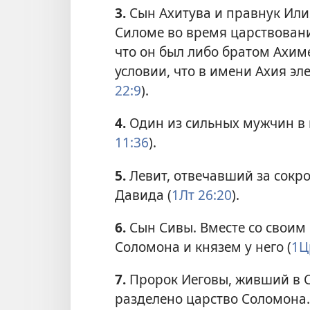
3.
Сын Ахитува и правнук Или
Силоме во время царствовани
что он был либо братом Ахим
условии, что в имени Ахия эл
22:9
).
4.
Один из сильных мужчин в 
11:36
).
5.
Левит, отвечавший за сокр
Давида (
1Лт 26:20
).
6.
Сын Сивы. Вместе со своим
Соломона и князем у него (
1Цр
7.
Пророк Иеговы, живший в Си
разделено царство Соломона.