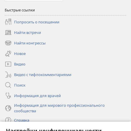
Быстрые ссылки
Попросить о посещении
Найти встречи
(открывается
в
Найти конгрессы
(открывается
новом
в
окне)
Новое
новом
окне)
Видео
Видео с тифлокомментариями
Поиск
Информация для врачей
Информация для мирового профессионального
сообщества
Справка
Настройки конфиденциальности