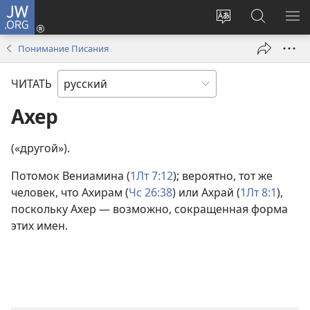
JW.ORG
Войти
(открывается
Изменить
Поиск
ПО
в
язык
по
М
Понимание Писания
новом
сайта
jw.org
окне)
ЧИТАТЬ
Ахер
(«другой»).
Потомок Вениамина (
1Лт 7:12
); вероятно, тот же
человек, что Ахирам (
Чс 26:38
) или Ахрай (
1Лт 8:1
),
поскольку Ахер — возможно, сокращенная форма
этих имен.