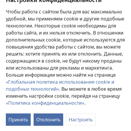
Пожертвования
(открывается
Чтобы работа с сайтом была для вас максимально
в
новом
удобной, мы применяем cookie и другие подобные
ОНЛАЙН-БИБЛИОТЕКА Сторожевой башни
(открывается
окне)
технологии. Некоторые cookie необходимы для
в
работы сайта, и их нельзя отключить. В отношении
®
JW Hub
новом
(открывается
дополнительных cookie, которые используются для
окне)
в
®
повышения удобства работы с сайтом, вы можете
JW Library
новом
окне)
решить: хотите принять их или отклонить. Данные,
Watchtower Library
содержащиеся в cookie, не будут никому проданы
или использованы для рекламы и маркетинга.
Больше информации можно найти на странице
«Глобальная политика использования cookie и
подобных технологий»
. Вы можете в любое время
Copyright
© 2026 Watch Tower Bible and Tract Society of Pennsylvania.
УСЛОВИЯ ИСПОЛЬЗОВАНИЯ
|
ПОЛИТИКА
изменить настройки cookie, перейдя на страницу
КОНФИДЕНЦИАЛЬНОСТИ
|
НАСТРОЙКИ
«Политика конфиденциальности»
.
КОНФИДЕНЦИАЛЬНОСТИ
Принять
Отклонить
Настроить