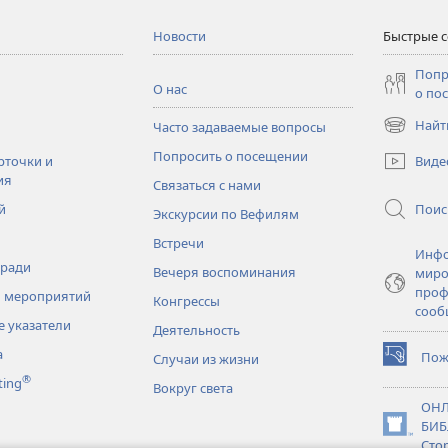
Новости
Быстрые 
Попр
О нас
о по
Найт
Часто задаваемые вопросы
(открывае
в
Попросить о посещении
Виде
рточки и
новом
ия
Связаться с нами
окне)
Поис
й
Экскурсии по Вефилям
Встречи
Инфо
тради
Вечеря воспоминания
миро
проф
 мероприятий
Конгрессы
сооб
 указатели
Деятельность
а
Пож
Случаи из жизни
(открывае
®
ting
в
Вокруг света
новом
ОНЛ
окне)
БИБ
(открывае
Сто