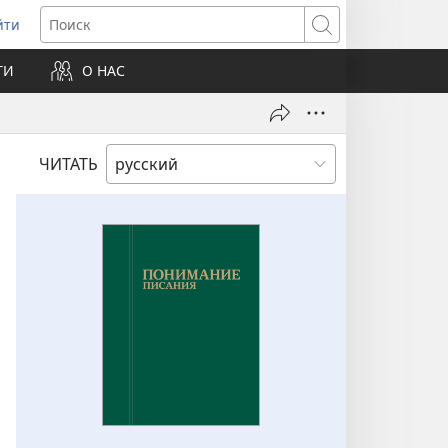
йти
ткрывается
Поиск
ТИ
О НАС
овом
не)
ЧИТАТЬ