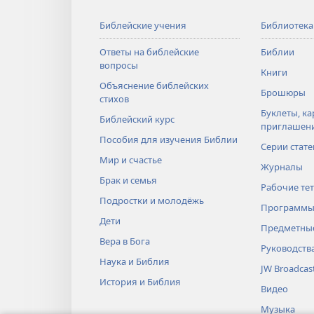
Библейские учения
Библиотека
Ответы на библейские
Библии
вопросы
Книги
Объяснение библейских
Брошюры
стихов
Буклеты, ка
Библейский курс
приглашен
Пособия для изучения Библии
Серии стате
Мир и счастье
Журналы
Брак и семья
Рабочие те
Подростки и молодёжь
Программы
Дети
Предметные
Вера в Бога
Руководств
Наука и Библия
JW Broadcas
История и Библия
Видео
Музыка