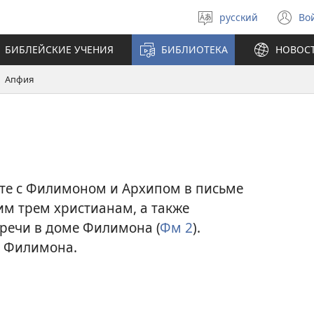
русский
Во
Выберите
(о
язык
в
БИБЛЕЙСКИЕ УЧЕНИЯ
БИБЛИОТЕКА
НОВОС
н
ок
Апфия
сте с Филимоном и Архипом в письме
им трем христианам, а также
речи в доме Филимона (
Фм 2
).
й Филимона.