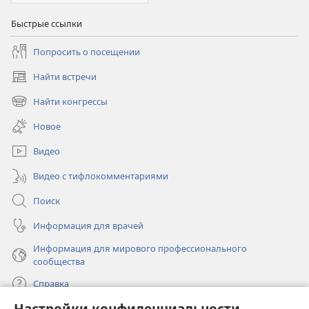
Быстрые ссылки
Попросить о посещении
Найти встречи
(открывается
в
Найти конгрессы
(открывается
новом
в
окне)
Новое
новом
окне)
Видео
Видео с тифлокомментариями
Поиск
Информация для врачей
Информация для мирового профессионального
сообщества
Справка
Настройки конфиденциальности