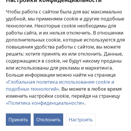
Пожертвования
(открывается
Чтобы работа с сайтом была для вас максимально
в
новом
удобной, мы применяем cookie и другие подобные
ОНЛАЙН-БИБЛИОТЕКА Сторожевой башни
(открывается
окне)
технологии. Некоторые cookie необходимы для
в
работы сайта, и их нельзя отключить. В отношении
®
JW Hub
новом
(открывается
дополнительных cookie, которые используются для
окне)
в
®
повышения удобства работы с сайтом, вы можете
JW Library
новом
окне)
решить: хотите принять их или отклонить. Данные,
Watchtower Library
содержащиеся в cookie, не будут никому проданы
или использованы для рекламы и маркетинга.
Больше информации можно найти на странице
«Глобальная политика использования cookie и
подобных технологий»
. Вы можете в любое время
Copyright
© 2026 Watch Tower Bible and Tract Society of Pennsylvania.
УСЛОВИЯ ИСПОЛЬЗОВАНИЯ
|
ПОЛИТИКА
изменить настройки cookie, перейдя на страницу
КОНФИДЕНЦИАЛЬНОСТИ
|
НАСТРОЙКИ
«Политика конфиденциальности»
.
КОНФИДЕНЦИАЛЬНОСТИ
Принять
Отклонить
Настроить