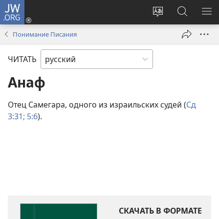
JW.ORG
Войти
(открывается
Изменить
Поиск
ПО
в
язык
по
М
Понимание Писания
новом
сайта
jw.org
окне)
ЧИТАТЬ
Анаф
Отец Самегара, одного из израильских судей (
Сд
3:31;
5:6
).
СКАЧАТЬ В ФОРМАТЕ