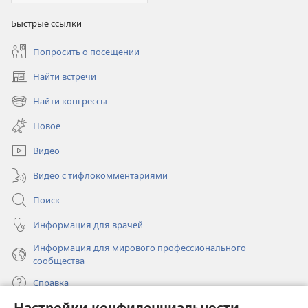
Быстрые ссылки
Попросить о посещении
Найти встречи
(открывается
в
Найти конгрессы
(открывается
новом
в
окне)
Новое
новом
окне)
Видео
Видео с тифлокомментариями
Поиск
Информация для врачей
Информация для мирового профессионального
сообщества
Справка
Настройки конфиденциальности