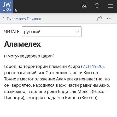
JW.ORG
Войти
(открывается
Изменить
Поиск
ПО
в
язык
по
М
Понимание Писания
новом
сайта
jw.org
окне)
ЧИТАТЬ
Аламелех
(«могучее дерево царя»).
Город на территории племени Асира (
ИсН 19:26
),
располагавшийся к С. от долины реки Киссон.
Точное местоположение Аламелеха неизвестно, но
он, вероятно, находился в юж. части равнины Акко,
возможно, в долине реки Вади-эль-Мелек (Нахал-
Циппори), которая впадает в Кишон (Киссон).