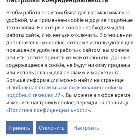
Пожертвования
(открывается
Чтобы работа с сайтом была для вас максимально
в
новом
удобной, мы применяем cookie и другие подобные
ОНЛАЙН-БИБЛИОТЕКА Сторожевой башни
(открывается
окне)
технологии. Некоторые cookie необходимы для
в
работы сайта, и их нельзя отключить. В отношении
®
JW Hub
новом
(открывается
дополнительных cookie, которые используются для
окне)
в
®
повышения удобства работы с сайтом, вы можете
JW Library
новом
окне)
решить: хотите принять их или отклонить. Данные,
Watchtower Library
содержащиеся в cookie, не будут никому проданы
или использованы для рекламы и маркетинга.
Больше информации можно найти на странице
«Глобальная политика использования cookie и
подобных технологий»
. Вы можете в любое время
Copyright
© 2026 Watch Tower Bible and Tract Society of Pennsylvania.
УСЛОВИЯ ИСПОЛЬЗОВАНИЯ
|
ПОЛИТИКА
изменить настройки cookie, перейдя на страницу
КОНФИДЕНЦИАЛЬНОСТИ
|
НАСТРОЙКИ
«Политика конфиденциальности»
.
КОНФИДЕНЦИАЛЬНОСТИ
Принять
Отклонить
Настроить