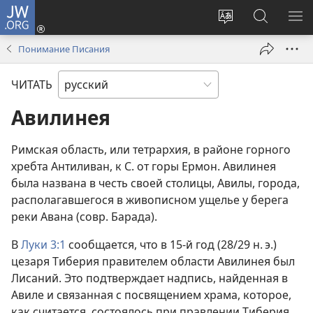
JW.ORG
Войти
(открывается
Изменить
Поиск
ПО
в
язык
по
М
Понимание Писания
новом
сайта
jw.org
окне)
ЧИТАТЬ
Авилинея
Римская область, или тетрархия, в районе горного
хребта Антиливан, к С. от горы Ермон. Авилинея
была названа в честь своей столицы, Авилы, города,
располагавшегося в живописном ущелье у берега
реки Авана (совр. Барада).
В
Луки 3:1
сообщается, что в 15-й год (28/29 н. э.)
цезаря Тиберия правителем области Авилинея был
Лисаний. Это подтверждает надпись, найденная в
Авиле и связанная с посвящением храма, которое,
как считается, состоялось при правлении Тиберия.