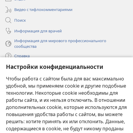
Видео с тифлокомментариями
Поиск
Информация для врачей
Информация для мирового профессионального
сообщества
Справка
Настройки конфиденциальности
Пожертвования
(открывается
Чтобы работа с сайтом была для вас максимально
в
новом
удобной, мы применяем cookie и другие подобные
ОНЛАЙН-БИБЛИОТЕКА Сторожевой башни
(открывается
окне)
технологии. Некоторые cookie необходимы для
в
работы сайта, и их нельзя отключить. В отношении
®
JW Hub
новом
(открывается
дополнительных cookie, которые используются для
окне)
в
®
повышения удобства работы с сайтом, вы можете
JW Library
новом
окне)
решить: хотите принять их или отклонить. Данные,
Watchtower Library
содержащиеся в cookie, не будут никому проданы