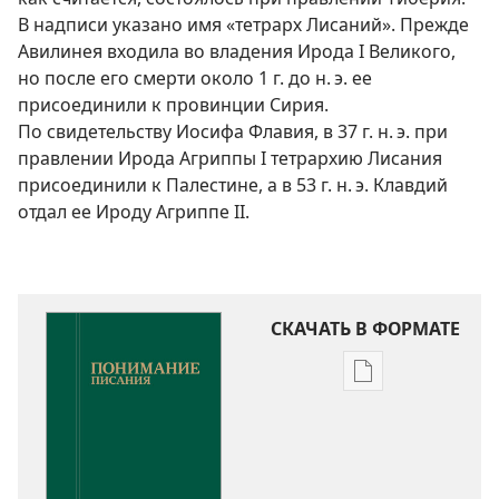
В надписи указано имя «тетрарх Лисаний». Прежде
Авилинея входила во владения Ирода I Великого,
но после его смерти около 1 г. до н. э. ее
присоединили к провинции Сирия.
По свидетельству Иосифа Флавия, в 37 г. н. э. при
правлении Ирода Агриппы I тетрархию Лисания
присоединили к Палестине, а в 53 г. н. э. Клавдий
отдал ее Ироду Агриппе II.
СКАЧАТЬ В ФОРМАТЕ
Варианты
загрузки
публикации
Понимание
Писания