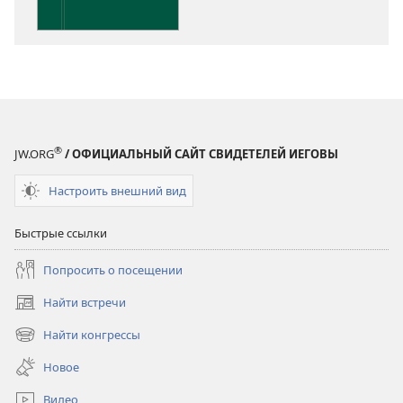
®
JW.ORG
/ ОФИЦИАЛЬНЫЙ САЙТ СВИДЕТЕЛЕЙ ИЕГОВЫ
Настроить внешний вид
Быстрые ссылки
Попросить о посещении
Найти встречи
(открывается
в
Найти конгрессы
(открывается
новом
в
окне)
Новое
новом
окне)
Видео