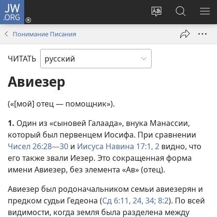
JW.ORG
Войти
(открывается
Изменить
Поиск
ПО
в
язык
по
М
Понимание Писания
новом
сайта
jw.org
окне)
ЧИТАТЬ
Авиезер
(«[мой] отец — помощник»).
1.
Один из «сыновей Галаада», внука Манассии,
который был первенцем Иосифа. При сравнении
Чисел 26:28—30
и
Иисуса Навина 17:1, 2
видно, что
его также звали Иезер. Это сокращенная форма
имени Авиезер, без элемента «Ав» (отец).
Авиезер был родоначальником семьи авиезерян и
предком судьи Гедеона (
Сд 6:11,
24,
34;
8:2
). По всей
видимости, когда земля была разделена между