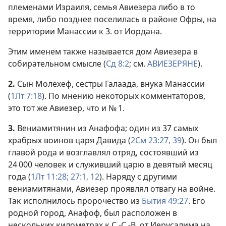
племенами Израиля, семья Авиезера либо в то
время, либо позднее поселилась в районе Офры, на
территории Манассии к З. от Иордана.
Этим именем также называется дом Авиезера в
собирательном смысле (
Сд 8:2
; см.
АВИЕЗЕРЯНЕ
).
2.
Сын Молехеф, сестры Галаада, внука Манассии
(
1Лт 7:18
). По мнению некоторых комментаторов,
это тот же Авиезер, что и № 1.
3.
Вениамитянин из Анафофа; один из 37 самых
храбрых воинов царя Давида (
2См 23:27,
39
). Он был
главой рода и возглавлял отряд, состоявший из
24 000 человек и служивший царю в девятый месяц
года (
1Лт 11:28;
27:1,
12
). Наряду с другими
вениамитянами, Авиезер проявлял отвагу на войне.
Так исполнилось пророчество из
Бытия 49:27
. Его
родной город, Анафоф, был расположен в
нескольких километрах к С.-С.-В. от Иерусалима на