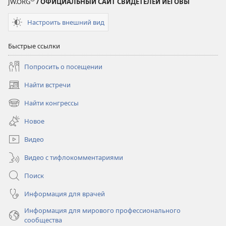
JW.ORG
/ ОФИЦИАЛЬНЫЙ САЙТ СВИДЕТЕЛЕЙ ИЕГОВЫ
Настроить внешний вид
Быстрые ссылки
Попросить о посещении
Найти встречи
(открывается
в
Найти конгрессы
(открывается
новом
в
окне)
Новое
новом
окне)
Видео
Видео с тифлокомментариями
Поиск
Информация для врачей
Информация для мирового профессионального
сообщества