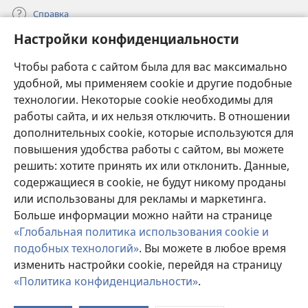
Справка
Настройки конфиденциальности
Пожертвования
(открывается
Чтобы работа с сайтом была для вас максимально
в
новом
удобной, мы применяем cookie и другие подобные
ОНЛАЙН-БИБЛИОТЕКА Сторожевой башни
(открывается
окне)
технологии. Некоторые cookie необходимы для
в
работы сайта, и их нельзя отключить. В отношении
®
JW Hub
новом
(открывается
дополнительных cookie, которые используются для
окне)
в
®
повышения удобства работы с сайтом, вы можете
JW Library
новом
окне)
решить: хотите принять их или отклонить. Данные,
Watchtower Library
содержащиеся в cookie, не будут никому проданы
или использованы для рекламы и маркетинга.
Больше информации можно найти на странице
«Глобальная политика использования cookie и
подобных технологий»
. Вы можете в любое время
Copyright
© 2026 Watch Tower Bible and Tract Society of Pennsylvania.
УСЛОВИЯ ИСПОЛЬЗОВАНИЯ
|
ПОЛИТИКА
изменить настройки cookie, перейдя на страницу
КОНФИДЕНЦИАЛЬНОСТИ
|
НАСТРОЙКИ
«Политика конфиденциальности»
.
КОНФИДЕНЦИАЛЬНОСТИ