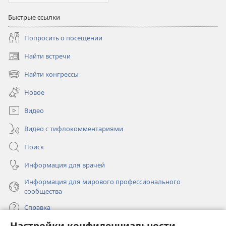
Быстрые ссылки
Попросить о посещении
Найти встречи
(открывается
в
Найти конгрессы
(открывается
новом
в
окне)
Новое
новом
окне)
Видео
Видео с тифлокомментариями
Поиск
Информация для врачей
Информация для мирового профессионального
сообщества
Справка
Настройки конфиденциальности