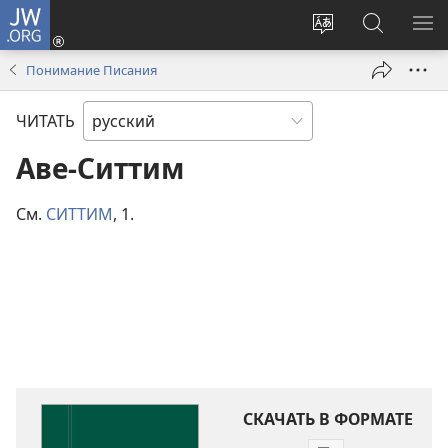
JW.ORG
Войти
(открывается
Изменить
Поиск
ПО
в
язык
по
М
Понимание Писания
новом
сайта
jw.org
окне)
ЧИТАТЬ
Аве-Ситтим
См.
СИТТИМ
, 1.
СКАЧАТЬ В ФОРМАТЕ