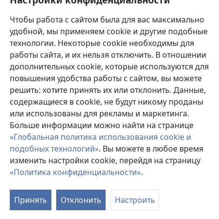
Пожертвования
(открывается
Чтобы работа с сайтом была для вас максимально
в
новом
удобной, мы применяем cookie и другие подобные
ОНЛАЙН-БИБЛИОТЕКА Сторожевой башни
(открывается
окне)
технологии. Некоторые cookie необходимы для
в
работы сайта, и их нельзя отключить. В отношении
®
JW Hub
новом
(открывается
дополнительных cookie, которые используются для
окне)
в
®
повышения удобства работы с сайтом, вы можете
JW Library
новом
окне)
решить: хотите принять их или отклонить. Данные,
Watchtower Library
содержащиеся в cookie, не будут никому проданы
или использованы для рекламы и маркетинга.
Больше информации можно найти на странице
«Глобальная политика использования cookie и
подобных технологий»
. Вы можете в любое время
Copyright
© 2026 Watch Tower Bible and Tract Society of Pennsylvania.
УСЛОВИЯ ИСПОЛЬЗОВАНИЯ
|
ПОЛИТИКА
изменить настройки cookie, перейдя на страницу
КОНФИДЕНЦИАЛЬНОСТИ
|
НАСТРОЙКИ
«Политика конфиденциальности»
.
КОНФИДЕНЦИАЛЬНОСТИ
Принять
Отклонить
Настроить