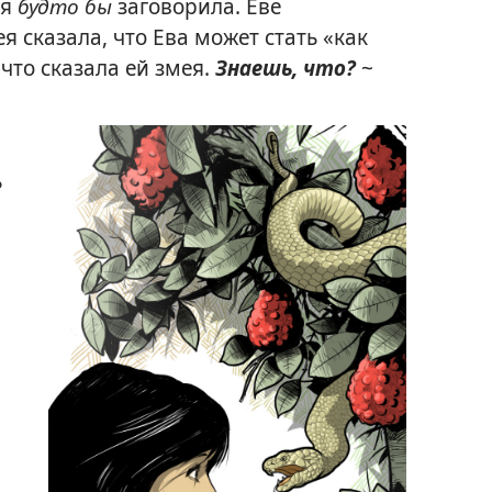
ея
будто бы
заговорила. Еве
ея
сказала, что Ева может стать «как
 что сказала ей змея.
Знаешь, что?
~
ь