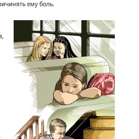
ричинять ему боль.
а,
~