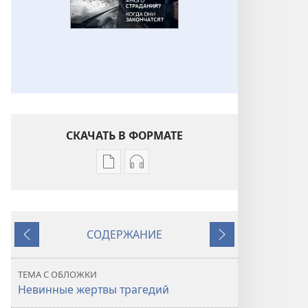
СКАЧАТЬ В ФОРМАТЕ
Варианты
Варианты
загрузки
загрузки
публикации
аудиозаписи
СТОРОЖЕВАЯ
СТОРОЖЕВАЯ
СОДЕРЖАНИЕ
БАШНЯ
БАШНЯ
Назад
Далее
Почему
Почему
так
так
ТЕМА С ОБЛОЖКИ
много
много
Невинные жертвы трагедий
страданий?
страданий?