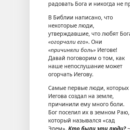
радовать Бога и никогда не п
В Библии написано, что
некоторые люди,
утверждавшие, что любят Бог
«огорчали его»
. Они
«причиняли боль»
Иегове!
Давай поговорим о том, как
наше непослушание может
огорчать Иегову.
Самые первые люди, которых
Иегова создал на земле,
причинили ему много боли.
Бог поселил их в земном Раю,
который назывался «сад
Эдем».
Кто были эти люди?