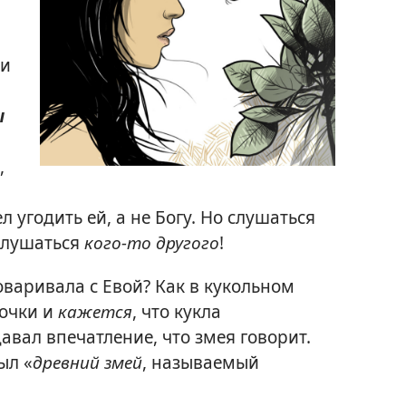
 и
ы
,
л угодить ей, а не Богу. Но слушаться
слушаться
кого-то другого
!
варивала с Евой? Как в кукольном
точки и
кажется
, что кукла
давал впечатление, что змея говорит.
ыл «
древний змей
, называемый