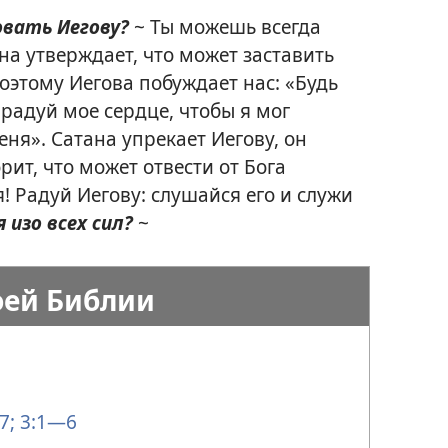
овать Иегову?
~ Ты можешь всегда
ана утверждает, что может заставить
 Поэтому Иегова побуждает нас: «Будь
 радуй мое сердце, чтобы я мог
еня». Сатана упрекает Иегову, он
рит, что может отвести от Бога
я! Радуй Иегову: слушайся его и служи
 изо всех сил?
~
оей Библии
7;
3:1—6