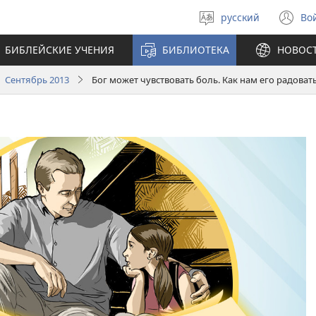
русский
Во
Выберите
(о
язык
в
БИБЛЕЙСКИЕ УЧЕНИЯ
БИБЛИОТЕКА
НОВОС
н
ок
 Сентябрь 2013
Бог может чувствовать боль. Как нам его радоват