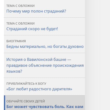
Когда
Когда
ТЕМА С ОБЛОЖКИ
они
они
Почему мир полон страданий?
закончатся?
закончатся?
ТЕМА С ОБЛОЖКИ
Страданий скоро не будет!
БИОГРАФИЯ
Бедны материально, но богаты духовно
История о Вавилонской башне —
правдивое объяснение происхождения
языков?
ПРИБЛИЖАЙТЕСЬ К БОГУ
«Бог любит радостного дарителя»
ОБУЧАЙТЕ СВОИХ ДЕТЕЙ
Бог может чувствовать боль. Как нам