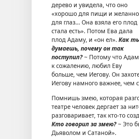
дерево и увидела, что оно
«хорошо для пищи и желанно
для глаз... Она взяла его плод
стала есть». Потом Ева дала
плод Адаму, и «он ел».
Как т
думаешь, почему он так
поступил?
~ Потому что Адам
к сожалению, любил Еву
больше, чем Иегову. Он захоте
Иегову намного важнее, чем 
Помнишь змею, которая разго
театре человек дергает за ни
разговаривает, так кто-то соз
Кто говорил за змею?
~ Это б
Дьяволом и Сатаной».