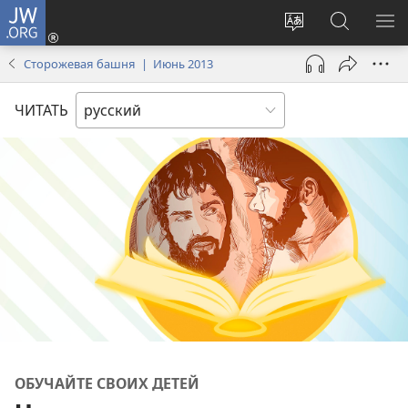
JW.ORG
Войти
(открывается
Изменить
Поиск
ПО
в
язык
по
М
Сторожевая башня | Июнь 2013
новом
сайта
jw.org
окне)
ЧИТАТЬ
ОБУЧАЙТЕ СВОИХ ДЕТЕЙ