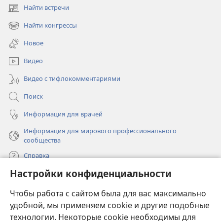
Найти встречи
(открывается
в
Найти конгрессы
(открывается
новом
в
окне)
Новое
новом
окне)
Видео
Видео с тифлокомментариями
Поиск
Информация для врачей
Информация для мирового профессионального
сообщества
Справка
Настройки конфиденциальности
Пожертвования
(открывается
Чтобы работа с сайтом была для вас максимально
в
новом
удобной, мы применяем cookie и другие подобные
ОНЛАЙН-БИБЛИОТЕКА Сторожевой башни
(открывается
окне)
технологии. Некоторые cookie необходимы для