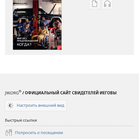
Варианты
Варианты
загрузки
загрузки
публикации
аудиозаписи
СТОРОЖЕВАЯ
СТОРОЖЕВА
БАШНЯ
БАШНЯ
Мир
Мир
без
без
предубеждений.
предубежде
Когда?
Когда?
®
JW.ORG
/ ОФИЦИАЛЬНЫЙ САЙТ СВИДЕТЕЛЕЙ ИЕГОВЫ
Настроить внешний вид
Быстрые ссылки
Попросить о посещении