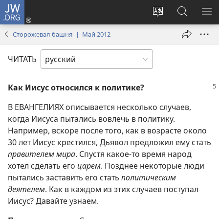
JW.ORG
Войти
(открывается
Изменить
Поиск
ПО
в
язык
по
М
Сторожевая башня | Май 2012
новом
сайта
jw.org
окне)
ЧИТАТЬ
Как Иисус относился к политике?
В ЕВАНГЕЛИЯХ описывается несколько случаев,
когда Иисуса пытались вовлечь в политику.
Например, вскоре после того, как в возрасте около
30 лет Иисус крестился, Дьявол предложил ему стать
правителем мира
. Спустя какое-то время народ
хотел сделать его
царем
. Позднее некоторые люди
пытались заставить его стать
политическим
деятелем
. Как в каждом из этих случаев поступал
Иисус? Давайте узнаем.