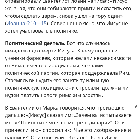
отреагировал? Евангелист Иоанн написал: «Иисус
же, зная, что они собираются прийти и схватить его,
чтобы сделать царем, снова ушел на гору один»
(
Иоанна 6:10—15
). Совершенно ясно, что Иисус не
хотел участвовать в политике.
Политический деятель.
Вот что случилось
незадолго до смерти Иисуса. К нему подошли
ученики фарисеев, которые желали независимости
от Рима, вместе с иродианами, членами
политической партии, которая поддерживала Рим.
Стремясь вынудить его занять ту или иную
политическую позицию, они спросили, должны ли
иудеи платить налоги римским властям.
В Евангелии от Марка говорится, что произошло
дальше: «[Иисус] сказал им: „Зачем вы испытываете
меня? Принесите мне посмотреть динарий“. Они
принесли, и он спросил их: „Чье это изображение и
надпись?“ Они ответили: „Кесаря“. Тогда Иисус