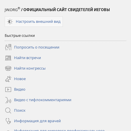
®
JW.ORG
/ ОФИЦИАЛЬНЫЙ САЙТ СВИДЕТЕЛЕЙ ИЕГОВЫ
Настроить внешний вид
Быстрые ссылки
Попросить о посещении
Найти встречи
(открывается
в
Найти конгрессы
(открывается
новом
в
окне)
Новое
новом
окне)
Видео
Видео с тифлокомментариями
Поиск
Информация для врачей
Информация для мирового профессионального