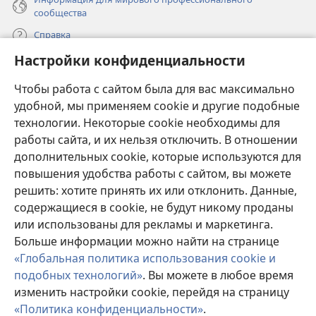
сообщества
Справка
Настройки конфиденциальности
Пожертвования
(открывается
Чтобы работа с сайтом была для вас максимально
в
новом
удобной, мы применяем cookie и другие подобные
ОНЛАЙН-БИБЛИОТЕКА Сторожевой башни
(открывается
окне)
технологии. Некоторые cookie необходимы для
в
работы сайта, и их нельзя отключить. В отношении
®
JW Hub
новом
(открывается
дополнительных cookie, которые используются для
окне)
в
®
повышения удобства работы с сайтом, вы можете
JW Library
новом
окне)
решить: хотите принять их или отклонить. Данные,
Watchtower Library
содержащиеся в cookie, не будут никому проданы
или использованы для рекламы и маркетинга.
Больше информации можно найти на странице
«Глобальная политика использования cookie и
подобных технологий»
. Вы можете в любое время
Copyright
© 2026 Watch Tower Bible and Tract Society of Pennsylvania.
изменить настройки cookie, перейдя на страницу
УСЛОВИЯ ИСПОЛЬЗОВАНИЯ
|
ПОЛИТИКА
КОНФИДЕНЦИАЛЬНОСТИ
|
НАСТРОЙКИ
«Политика конфиденциальности»
.