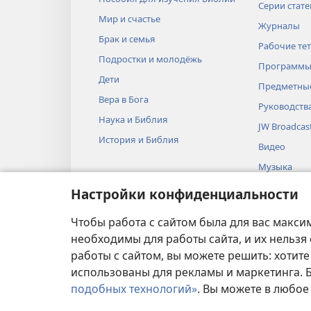
Серии стате
Мир и счастье
Журналы
Брак и семья
Рабочие те
Подростки и молодёжь
Программы
Дети
Предметные
Вера в Бога
Руководств
Наука и Библия
JW Broadcas
История и Библия
Видео
Музыка
Аудиопоста
Настройки конфиденциальности
Художестве
Библии
Чтобы работа с сайтом была для вас макси
необходимы для работы сайта, и их нельзя
работы с сайтом, вы можете решить: хотите
использованы для рекламы и маркетинга.
подобных технологий»
. Вы можете в любое
УСЛОВИЯ ИСПОЛЬ