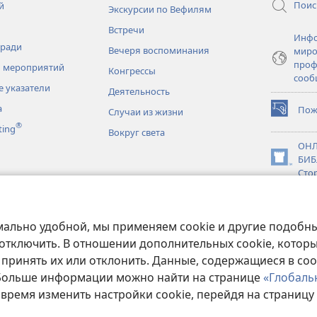
Поис
й
Экскурсии по Вефилям
Встречи
Инфо
тради
Вечеря воспоминания
миро
проф
 мероприятий
Конгрессы
сооб
 указатели
Деятельность
а
Пож
Случаи из жизни
(открывае
®
ting
в
Вокруг света
новом
ОНЛ
окне)
БИБ
(открывае
Сто
в
новки
новом
JW L
окне)
нное чтение
мально удобной, мы применяем cookie и другие подобны
 отключить. В отношении дополнительных cookie, котор
 принять их или отклонить. Данные, содержащиеся в coo
 Больше информации можно найти на странице
«Глобаль
Copyright
© 2026 Watch Tower Bible and Tract Society of Pennsylvania.
 время изменить настройки cookie, перейдя на страницу
ЗОВАНИЯ
|
ПОЛИТИКА КОНФИДЕНЦИАЛЬНОСТИ
|
НАСТРОЙКИ КОН