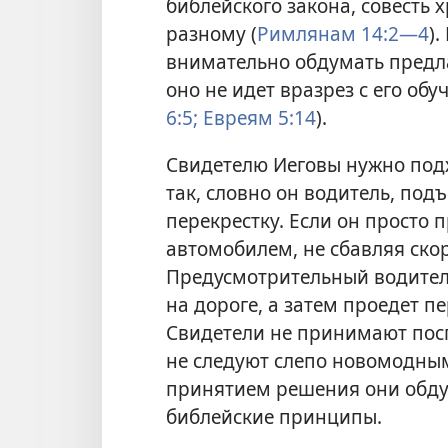
библейского закона, совесть 
разному (
Римлянам 14:2—4
)
внимательно обдумать предла
оно не идет вразрез с его обу
6:5;
Евреям 5:14
).
Свидетелю Иеговы нужно под
так, словно он водитель, по
перекрестку. Если он просто 
автомобилем, не сбавляя скор
Предусмотрительный водитель
на дороге, а затем проедет 
Свидетели не принимают пос
не следуют слепо новомодны
принятием решения они обду
библейские принципы.