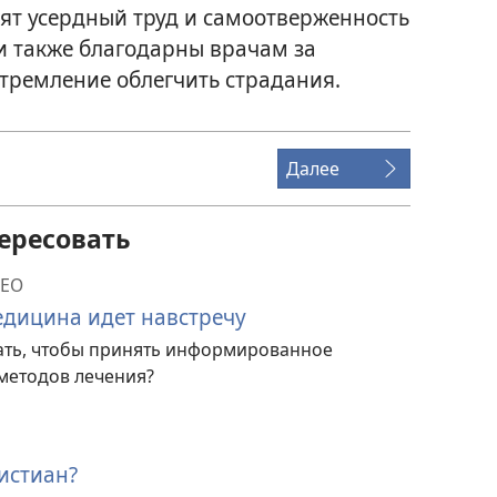
ят усердный труд и самоотверженность
и также благодарны врачам за
тремление облегчить страдания.
Далее
ересовать
ЕО
дицина идет навстречу
ать, чтобы принять информированное
методов лечения?
истиан?