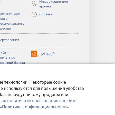
Информация для
к
врачей
рмация для
Справка
вого
ессионального
щества
ертвования
тся
АЙН-
®
JW Hub
(открывается
ЛИОТЕКА
тся
в
рожевой башни
новом
®
окне)
ibrary
Watchtower Library
е технологии. Некоторые cookie
ые используются для повышения удобства
kie, не будут никому проданы или
ная политика использования cookie и
«Политика конфиденциальности»
.
ФИДЕНЦИАЛЬНОСТИ