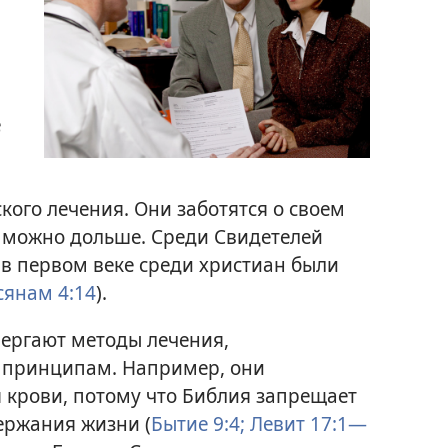
е
кого лечения. Они заботятся о своем
к можно дольше. Среди Свидетелей
к в первом веке среди христиан были
сянам 4:14
).
ергают методы лечения,
 принципам. Например, они
 крови, потому что Библия запрещает
ержания жизни (
Бытие 9:4;
Левит 17:1—