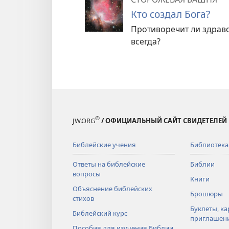
Кто создал Бога?
Противоречит ли здраво
всегда?
®
JW.ORG
/ ОФИЦИАЛЬНЫЙ САЙТ СВИДЕТЕЛЕЙ
Библейские учения
Библиотека
Ответы на библейские
Библии
вопросы
Книги
Объяснение библейских
Брошюры
стихов
Буклеты, ка
Библейский курс
приглашен
Пособия для изучения Библии