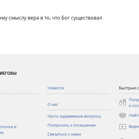
му смыслу вера в то, что Бог существовал
 ИЕГОВЫ
Новости
Быстрые 
Попр
О нас
о по
Найт
Часто задаваемые вопросы
(открывае
в
Попросить о посещении
Виде
рточки и
новом
ия
Связаться с нами
окне)