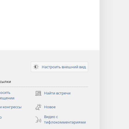
Настроить внешний вид
ссылки
осить
Найти встречи
(открывается
сещении
в
новом
и конгрессы
Новое
тся
окне)
Видео с
о
тифлокомментариями