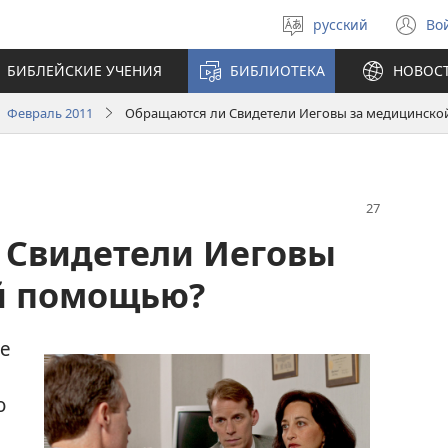
русский
Во
Выберите
(о
язык
в
БИБЛЕЙСКИЕ УЧЕНИЯ
БИБЛИОТЕКА
НОВОС
н
ок
 Февраль 2011
Обращаются ли Свидетели Иеговы за медицинск
 Свидетели Иеговы
й помощью?
ые
о