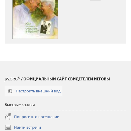
загрузки
публикации
СТОРОЖЕВАЯ
БАШНЯ
Февраль 2011
®
JW.ORG
/ ОФИЦИАЛЬНЫЙ САЙТ СВИДЕТЕЛЕЙ ИЕГОВЫ
Настроить внешний вид
Быстрые ссылки
Попросить о посещении
Найти встречи
(открывается