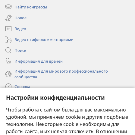
в
Найти конгрессы
(открывается
новом
в
окне)
Новое
новом
окне)
Видео
Видео с тифлокомментариями
Поиск
Информация для врачей
Информация для мирового профессионального
сообщества
Справка
Настройки конфиденциальности
Пожертвования
(открывается
Чтобы работа с сайтом была для вас максимально
в
новом
удобной, мы применяем cookie и другие подобные
ОНЛАЙН-БИБЛИОТЕКА Сторожевой башни
(открывается
окне)
технологии. Некоторые cookie необходимы для
в
работы сайта, и их нельзя отключить. В отношении
®
JW Hub
новом
(открывается