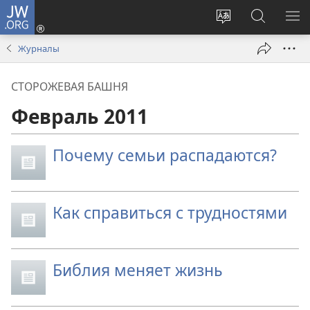
JW.ORG
Войти
(открывается
Изменить
Поиск
ПО
в
язык
по
М
Журналы
новом
сайта
jw.org
окне)
СТОРОЖЕВАЯ БАШНЯ
Февраль 2011
Почему семьи распадаются?
Как справиться с трудностями
Библия меняет жизнь