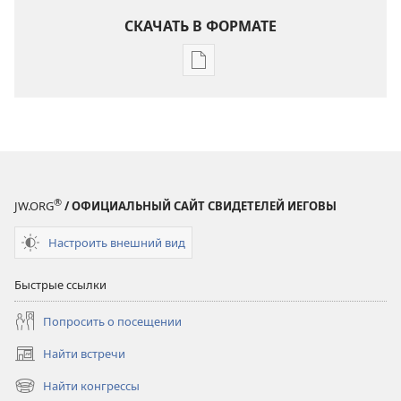
СКАЧАТЬ В ФОРМАТЕ
Варианты
загрузки
публикации
СТОРОЖЕВАЯ
БАШНЯ
Декабрь 2010
®
JW.ORG
/ ОФИЦИАЛЬНЫЙ САЙТ СВИДЕТЕЛЕЙ ИЕГОВЫ
Настроить внешний вид
Быстрые ссылки
Попросить о посещении
Найти встречи
(открывается
в
Найти конгрессы
(открывается
новом