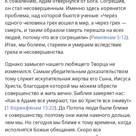
К сожалению, Адам отвернулся от Бога. Согрешив,
он стал несовершенным. Именно здесь коренится
проблема, над которой бьются ученые: «Через
одного человека грех вошел в мир, а через грех —
смерть, и таким образом смерть перешла на всех
людей, потому что все согрешили» (
Римлянам 5:12
).
Итак, мы болеем, стареем и умираем вследствие
греха и несовершенства.
Однако замысел нашего любящего Творца не
изменился. Самым убедительным доказательством
тому служит искупительная жертва его Сына, Иисуса
Христа, благодаря которой мы можем обрести
совершенство и жить вечно. Библия заверяет нас:
«Как в Адаме все умирают, так во Христе все оживут»
(
1 Коринфянам 15:22
). До Потопа люди были ближе
к совершенству, поэтому они жили намного дольше,
чем мы. Но сегодня мы ближе к тому времени, когда
исполнятся Божьи обещания. Скоро все