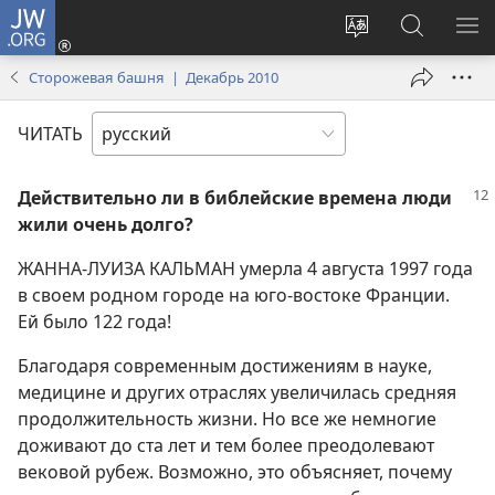
JW.ORG
Войти
(открывается
Изменить
Поиск
ПО
в
язык
по
М
Сторожевая башня | Декабрь 2010
новом
сайта
jw.org
окне)
ЧИТАТЬ
Действительно ли в библейские времена люди
жили очень долго?
ЖАННА-ЛУИЗА КАЛЬМАН умерла 4 августа 1997 года
в своем родном городе на юго-востоке Франции.
Ей было 122 года!
Благодаря современным достижениям в науке,
медицине и других отраслях увеличилась средняя
продолжительность жизни. Но все же немногие
доживают до ста лет и тем более преодолевают
вековой рубеж. Возможно, это объясняет, почему