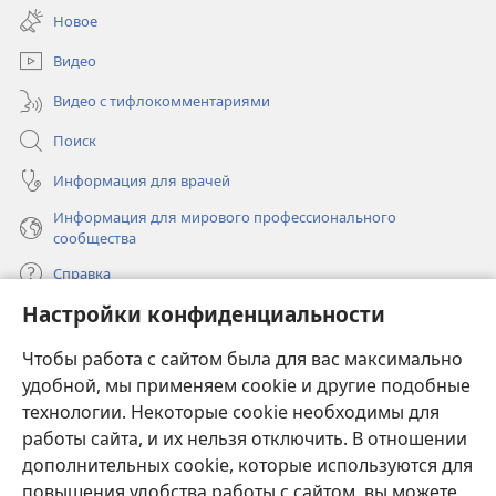
в
окне)
Новое
новом
окне)
Видео
Видео с тифлокомментариями
Поиск
Информация для врачей
Информация для мирового профессионального
сообщества
Справка
Настройки конфиденциальности
Пожертвования
(открывается
Чтобы работа с сайтом была для вас максимально
в
новом
удобной, мы применяем cookie и другие подобные
ОНЛАЙН-БИБЛИОТЕКА Сторожевой башни
(открывается
окне)
технологии. Некоторые cookie необходимы для
в
работы сайта, и их нельзя отключить. В отношении
®
JW Hub
новом
(открывается
дополнительных cookie, которые используются для
окне)
в
®
повышения удобства работы с сайтом, вы можете
JW Library
новом