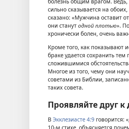
болезнь общим врагом. Ведь, 
сильно сказывается
на обоих,
сказано: «Мужчина оставит от
они станут
одной плотью
». П
хронически болен, очень важн
Кроме того, как показывают 
браке удается сохранить тем
сложившимися обстоятельств
Многое из того, чему они науч
советами из Библии, записан
таких совета.
Проявляйте друг к
В
Экклезиасте 4:9
говорится: 
10-м стихе, объясняется поче