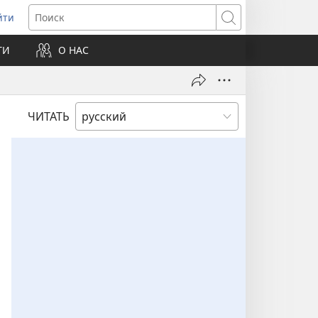
йти
ткрывается
Поиск
ТИ
О НАС
овом
не)
ЧИТАТЬ