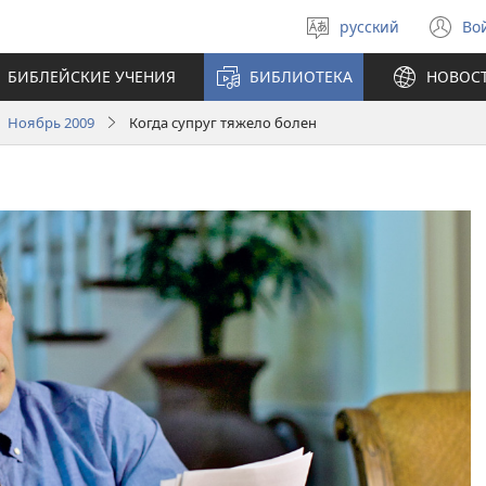
русский
Во
Выберите
(о
язык
в
БИБЛЕЙСКИЕ УЧЕНИЯ
БИБЛИОТЕКА
НОВОС
н
ок
 Ноябрь 2009
Когда супруг тяжело болен