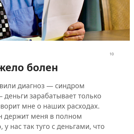
яжело болен
тавили диагноз — синдром
— деньги зарабатывает только
оворит мне о наших расходах.
н держит меня в полном
 у нас так туго с деньгами, что