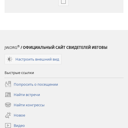
Варианты
загрузки
публикации
СТОРОЖЕВАЯ
БАШНЯ
Август 2009
®
JW.ORG
/ ОФИЦИАЛЬНЫЙ САЙТ СВИДЕТЕЛЕЙ ИЕГОВЫ
Настроить внешний вид
Быстрые ссылки
Попросить о посещении
Найти встречи
(открывается
в
Найти конгрессы
(открывается
новом
в
окне)
Новое
новом
окне)
Видео