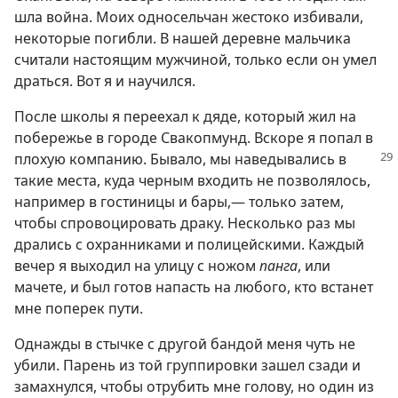
шла война. Моих односельчан жестоко избивали,
некоторые погибли. В нашей деревне мальчика
считали настоящим мужчиной, только если он умел
драться. Вот я и научился.
После школы я переехал к дяде, который жил на
побережье в городе Свакопмунд. Вскоре я попал в
плохую компанию.
Бывало, мы наведывались в
такие места, куда черным входить не позволялось,
например в гостиницы и бары,— только затем,
чтобы спровоцировать драку. Несколько раз мы
дрались с охранниками и полицейскими. Каждый
вечер я выходил на улицу с ножом
панга
, или
мачете, и был готов напасть на любого, кто встанет
мне поперек пути.
Однажды в стычке с другой бандой меня чуть не
убили. Парень из той группировки зашел сзади и
замахнулся, чтобы отрубить мне голову, но один из