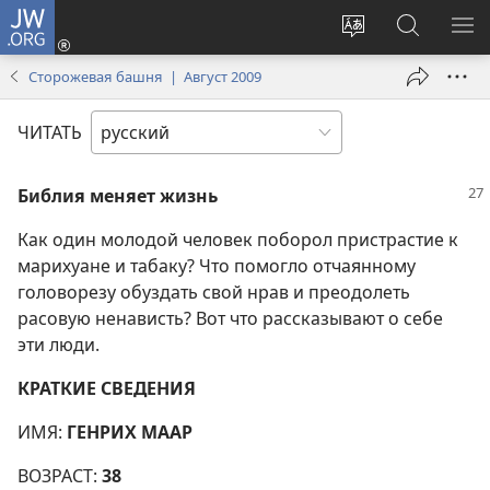
JW.ORG
Войти
(открывается
Изменить
Поиск
ПО
в
язык
по
М
Сторожевая башня | Август 2009
новом
сайта
jw.org
окне)
ЧИТАТЬ
Библия меняет жизнь
Как один молодой человек поборол пристрастие к
марихуане и табаку? Что помогло отчаянному
головорезу обуздать свой нрав и преодолеть
расовую ненависть? Вот что рассказывают о себе
эти люди.
КРАТКИЕ СВЕДЕНИЯ
ИМЯ:
ГЕНРИХ МААР
ВОЗРАСТ:
38