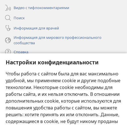
Видео с тифлокомментариями
Поиск
Информация для врачей
Информация для мирового профессионального
сообщества
Справка
Настройки конфиденциальности
Пожертвования
(открывается
Чтобы работа с сайтом была для вас максимально
в
новом
удобной, мы применяем cookie и другие подобные
ОНЛАЙН-БИБЛИОТЕКА Сторожевой башни
(открывается
окне)
технологии. Некоторые cookie необходимы для
в
работы сайта, и их нельзя отключить. В отношении
®
JW Hub
новом
(открывается
дополнительных cookie, которые используются для
окне)
в
®
повышения удобства работы с сайтом, вы можете
JW Library
новом
окне)
решить: хотите принять их или отклонить. Данные,
Watchtower Library
содержащиеся в cookie, не будут никому проданы