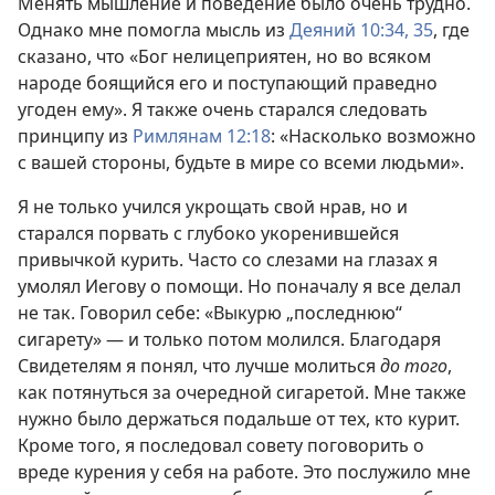
Менять мышление и поведение было очень трудно.
Однако мне помогла мысль из
Деяний 10:34, 35
, где
сказано, что «Бог нелицеприятен, но во всяком
народе боящийся его и поступающий праведно
угоден ему». Я также очень старался следовать
принципу из
Римлянам 12:18
: «Насколько возможно
с вашей стороны, будьте в мире со всеми людьми».
Я не только учился укрощать свой нрав, но и
старался порвать с глубоко укоренившейся
привычкой курить. Часто со слезами на глазах я
умолял Иегову о помощи. Но поначалу я все делал
не так. Говорил себе: «Выкурю „последнюю“
сигарету» — и только потом молился. Благодаря
Свидетелям я понял, что лучше молиться
до того
,
как потянуться за очередной сигаретой. Мне также
нужно было держаться подальше от тех, кто курит.
Кроме того, я последовал совету поговорить о
вреде курения у себя на работе. Это послужило мне