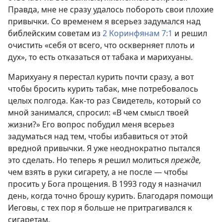
Правда, мне не сразу удалось побороть свои плохие
привычки. Со временем я всерьез задумался над
библейским советам из
2 Коринфянам 7:1
и решил
очистить «себя от всего, что оскверняет плоть и
дух», то есть отказаться от табака и марихуаны.
Марихуану я перестал курить почти сразу, а вот
чтобы бросить курить табак, мне потребовалось
целых полгода. Как-то раз Свидетель, который со
мной занимался, спросил: «В чем смысл твоей
жизни?» Его вопрос побудил меня всерьез
задуматься над тем, чтобы избавиться от этой
вредной привычки. Я уже неоднократно пытался
это сделать. Но теперь я решил молиться
прежде,
чем взять в руки сигарету, а не после — чтобы
просить у Бога прощения. В 1993 году я назначил
день, когда точно брошу курить. Благодаря помощи
Иеговы, с тех пор я больше не притрагивался к
сигаретам.