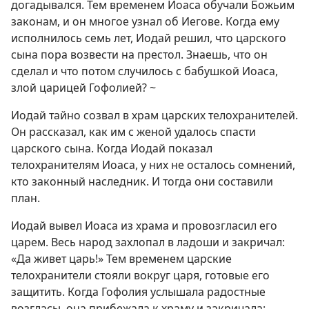
догадывался. Тем временем Иоаса обучали Божьим
законам, и он многое узнал об Иегове. Когда ему
исполнилось семь лет, Иодай решил, что царского
сына пора возвести на престол. Знаешь, что он
сделал и что потом случилось с бабушкой Иоаса,
злой царицей Гофолией? ~
Иодай тайно созвал в храм царских телохранителей.
Он рассказал, как им с женой удалось спасти
царского сына. Когда Иодай показал
телохранителям Иоаса, у них не осталось сомнений,
кто законный наследник. И тогда они составили
план.
Иодай вывел Иоаса из храма и провозгласил его
царем. Весь народ захлопал в ладоши и закричал:
«Да живет царь!» Тем временем царские
телохранители стояли вокруг царя, готовые его
защитить. Когда Гофолия услышала радостные
возгласы, она прибежала к храму и закричала: