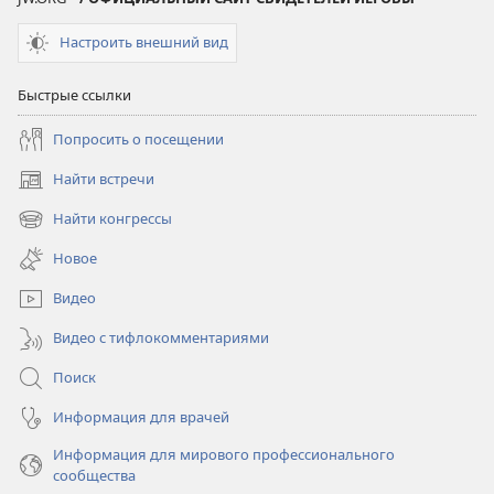
Настроить внешний вид
Быстрые ссылки
Попросить о посещении
Найти встречи
(открывается
в
Найти конгрессы
(открывается
новом
в
окне)
Новое
новом
окне)
Видео
Видео с тифлокомментариями
Поиск
Информация для врачей
Информация для мирового профессионального
сообщества