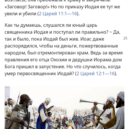
«Заговор! Заговор!» Но по приказу Иодая ее тут же
увели и убили (
2 Царей 11:1—16
).
Как ты думаешь, слушался ли юный царь
священника Иодая и поступал ли правильно? ~ Да,
так и было, пока Иодай был жив. Иоас
даже
распорядился, чтобы на деньги, пожертвованные
народом, был отремонтирован храм. Ведь за время
правления его отца Охозии и дедушки Иорама дом
Бога пришел в запустение. Но что случилось, когда
умер первосвященник Иодай? (
2 Царей 12:1—16
).