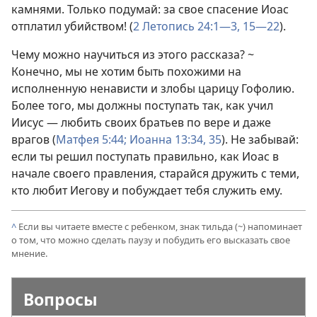
камнями. Только подумай: за свое спасение Иоас
отплатил убийством! (
2 Летопись 24:1—3,
15—22
).
Чему можно научиться из этого рассказа? ~
Конечно, мы не хотим быть похожими на
исполненную ненависти и злобы царицу Гофолию.
Более того, мы должны поступать так, как учил
Иисус — любить своих братьев по вере и даже
врагов (
Матфея 5:44;
Иоанна 13:34, 35
). Не забывай:
если ты решил поступать правильно, как Иоас в
начале своего правления, старайся дружить с теми,
кто любит Иегову и побуждает тебя служить ему.
^
Если вы читаете вместе с ребенком, знак тильда (~) напоминает
о том, что можно сделать паузу и побудить его высказать свое
мнение.
Вопросы