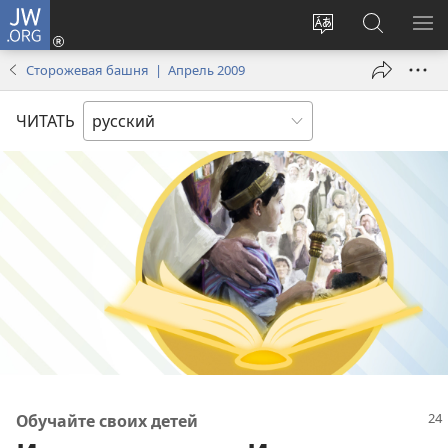
JW.ORG
Войти
(открывается
Изменить
Поиск
ПО
в
язык
по
М
Сторожевая башня | Апрель 2009
новом
сайта
jw.org
окне)
ЧИТАТЬ
Обучайте своих детей