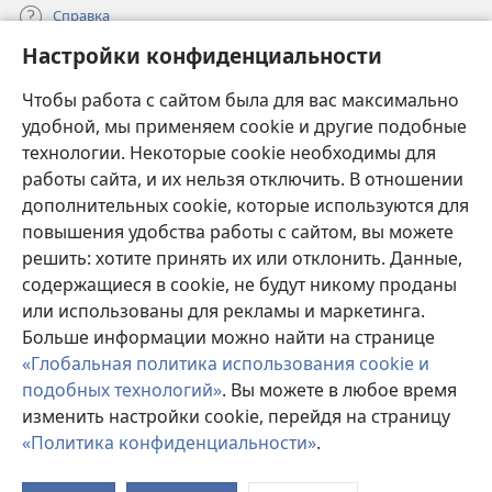
Справка
Настройки конфиденциальности
Пожертвования
(открывается
Чтобы работа с сайтом была для вас максимально
в
новом
удобной, мы применяем cookie и другие подобные
ОНЛАЙН-БИБЛИОТЕКА Сторожевой башни
(открывается
окне)
технологии. Некоторые cookie необходимы для
в
работы сайта, и их нельзя отключить. В отношении
®
JW Hub
новом
(открывается
дополнительных cookie, которые используются для
окне)
в
®
повышения удобства работы с сайтом, вы можете
JW Library
новом
окне)
решить: хотите принять их или отклонить. Данные,
Watchtower Library
содержащиеся в cookie, не будут никому проданы
или использованы для рекламы и маркетинга.
Больше информации можно найти на странице
«Глобальная политика использования cookie и
подобных технологий»
. Вы можете в любое время
Copyright
© 2026 Watch Tower Bible and Tract Society of Pennsylvania.
УСЛОВИЯ ИСПОЛЬЗОВАНИЯ
|
ПОЛИТИКА
изменить настройки cookie, перейдя на страницу
КОНФИДЕНЦИАЛЬНОСТИ
|
НАСТРОЙКИ
«Политика конфиденциальности»
.
П
КОНФИДЕНЦИАЛЬНОСТИ
с